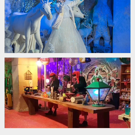
.oooh.events
browser accetti i
cookie.
PHPSESSID
Sessione
Cookie
PHP.net
generato da
oooh.events
applicazioni
basate sul
linguaggio PHP.
Si tratta di un
identificatore
generico
utilizzato per
mantenere le
variabili di
sessione utente.
Normalmente è
un numero
generato in
modo casuale, il
modo in cui
viene utilizzato
può essere
specifico per il
sito, ma un
buon esempio è
mantenere uno
stato di accesso
per un utente
tra le pagine.
m
1 anno 1
Questo cookie
Stripe