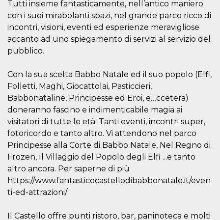
correttamente.
Tutti insieme fantasticamente, nell’antico maniero
con i suoi mirabolanti spazi, nel grande parco ricco di
Storage declaration
incontri, visioni, eventi ed esperienze meravigliose
Storage
accanto ad uno spiegamento di servizi al servizio del
Nome
Descrizione
type
pubblico.
fbssls_314278995690155
Session
storage
Con la sua scelta Babbo Natale ed il suo popolo (Elfi,
wpEmojiSettingsSupports
Session
storage
Folletti, Maghi, Giocattolai, Pasticcieri,
Babbonataline, Principesse ed Eroi, e…ccetera)
cn_uc__
Local
storage
doneranno fascino e indimenticabile magia ai
visitatori di tutte le età. Tanti eventi, incontri super,
fotoricordo e tanto altro. Vi attendono nel parco
Principesse alla Corte di Babbo Natale, Nel Regno di
Frozen, Il Villaggio del Popolo degli Elfi ...e tanto
altro ancora. Per saperne di più
https://www.fantasticocastellodibabbonatale.it/even
Provider /
Nome
Scadenza
Descrizione
Dominio
ti-ed-attrazioni/
c_user
4
Cookie di a
Meta
settimane
utente. Può
Platform Inc.
Il Castello offre punti ristoro, bar, paninoteca e molti
2 giorni
essere di se
.facebook.com