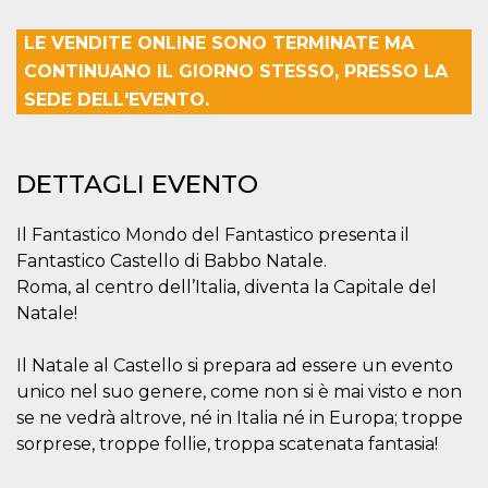
mese
viene
m.stripe.com
generalmente
utilizzato per le
LE VENDITE ONLINE SONO TERMINATE MA
prestazioni e
l'ottimizzazione
CONTINUANO IL GIORNO STESSO, PRESSO LA
dei servizi di
elaborazione
SEDE DELL'EVENTO.
dei pagamenti,
facilitando la
memorizzazione
dei contenuti
sul browser per
DETTAGLI EVENTO
rendere le
pagine più
veloci.
Il Fantastico Mondo del Fantastico presenta il
CookieScriptConsent
4
Questo cookie
CookieScript
Fantastico Castello di Babbo Natale.
settimane
viene utilizzato
oooh.events
2 giorni
dal servizio
Roma, al centro dell’Italia, diventa la Capitale del
Cookie-
Script.com per
Natale!
ricordare le
preferenze di
consenso sui
Il Natale al Castello si prepara ad essere un evento
cookie dei
visitatori. È
unico nel suo genere, come non si è mai visto e non
necessario che il
banner dei
se ne vedrà altrove, né in Italia né in Europa; troppe
cookie di
sorprese, troppe follie, troppa scatenata fantasia!
Cookie-
Script.com
funzioni