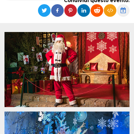
Condividi questo evento:
Necessari
Marketing
I cookie strettamente necessari o tecnici sono
indispensabili al funzionamento del sito. I
servizi qui presenti non potranno funzionare
senza.
Provider /
Nome
Scadenza
Descrizione
Dominio
cf_clearance
1 anno
Clearance
Cloudflare,
Cookie from
Inc.
CloudFlare
.oooh.events
stores the proof
of challenge
passed. It is
used to no
longer issue a
captcha or
jschallenge
challenge if
present. It is
required to
reach origin
server.
wordpress_test_cookie
Sessione
Cookie di
Automattic
Wordpress,
Inc.
verifica che il