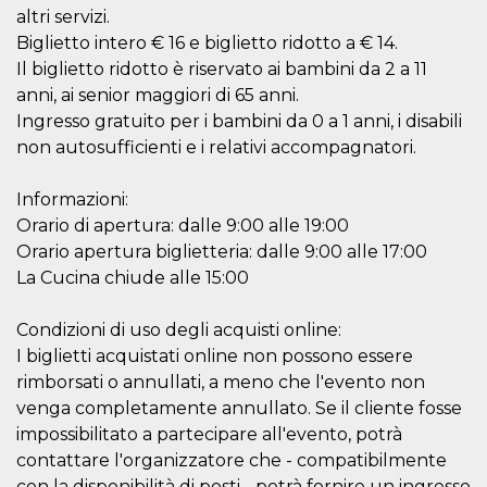
o persistent
altri servizi.
30 giorni
Biglietto intero € 16 e biglietto ridotto a € 14.
datr
2 anni
Questo coo
Meta
Il biglietto ridotto è riservato ai bambini da 2 a 11
identifica il
Platform Inc.
browser che
.facebook.com
anni, ai senior maggiori di 65 anni.
connette a
Facebook. 
Ingresso gratuito per i bambini da 0 a 1 anni, i disabili
direttament
non autosufficienti e i relativi accompagnatori.
legato alla 
Facebook
dell'utente.
Facebook s
Informazioni:
che viene
Orario di apertura: dalle 9:00 alle 19:00
utilizzato p
aiutare con 
Orario apertura biglietteria: dalle 9:00 alle 17:00
sicurezza e a
di accesso
La Cucina chiude alle 15:00
sospette, in
particolare p
rilevamento
Condizioni di uso degli acquisti online:
bot che ten
di accedere 
I biglietti acquistati online non possono essere
servizio. F
afferma anc
rimborsati o annullati, a meno che l'evento non
il profilo
venga completamente annullato. Se il cliente fosse
comportame
associato a
impossibilitato a partecipare all'evento, potrà
ciascun coo
datr viene
contattare l'organizzatore che - compatibilmente
eliminato d
giorni. Que
con la disponibilità di posti - potrà fornire un ingresso