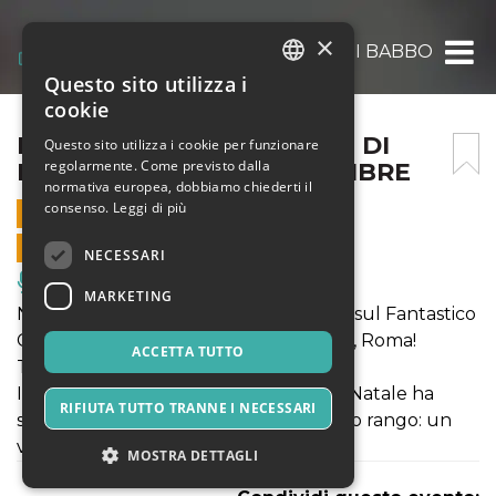
×
IL FANTASTICO CASTELLO DI BABBO NATAL
Questo sito utilizza i
ITALIAN
cookie
ENGLISH
IL FANTASTICO CASTELLO DI
Questo sito utilizza i cookie per funzionare
regolarmente. Come previsto dalla
BABBO NATALE – 8 DICEMBRE
SPANISH
normativa europea, dobbiamo chiederti il
consenso.
Leggi di più
8 DICEMBRE 2021 - 09:00
VENDITE ONLINE TERMINATE
NECESSARI
Musica, Eventi Live, Club
MARKETING
NATALE 2021 - Si accendono i riflettori sul Fantastico
Castello di Babbo Natale a Lunghezza, Roma!
ACCETTA TUTTO
TANTE NOVITA'!!!
Il Signore assoluto delle feste, Babbo Natale ha
RIFIUTA TUTTO TRANNE I NECESSARI
scelto una residenza all’altezza del suo rango: un
vero castello! Vi aspettiamo!
MOSTRA DETTAGLI