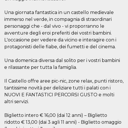
correttamente.
Storage declaration
Una giornata fantastica in un castello medievale
immerso nel verde, in compagnia di straordinari
Storage
Nome
Descrizione
type
personaggi che - dal vivo - vi proporranno le
avventure degli eroi preferiti dei vostri bambini.
fbssls_314278995690155
Session
storage
L'occasione per vedere da vicino e interagire con i
wpEmojiSettingsSupports
Session
protagonisti delle fiabe, dei fumetti e del cinema.
storage
cn_uc__
Local
Una domenica diversa dal solito per i vostri bambini
storage
e rilassante per tutta la famiglia.
Il Castello offre aree pic-nic, zone relax, punti ristoro,
tantissime novità per deliziare tutti i palati con i
NUOVI E FANTASTICI PERCORSI GUSTO e molti
altri servizi.
Provider /
Nome
Scadenza
Descrizione
Dominio
Biglietto intero € 16,00 (dai 12 anni) – Biglietto
c_user
4
Cookie di a
Meta
ridotto € 13,00 (dai 3 agli 11 anni) - Biglietto omaggio
settimane
utente. Può
Platform Inc.
2 giorni
essere di se
.facebook.com