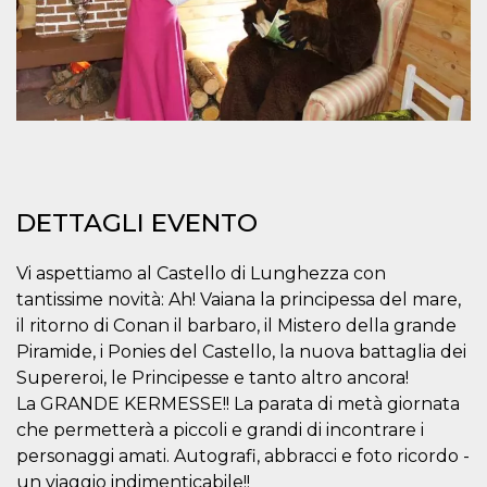
mese
viene
m.stripe.com
generalmente
utilizzato per le
prestazioni e
l'ottimizzazione
dei servizi di
elaborazione
dei pagamenti,
facilitando la
memorizzazione
dei contenuti
sul browser per
rendere le
pagine più
veloci.
DETTAGLI EVENTO
CookieScriptConsent
4
Questo cookie
CookieScript
settimane
viene utilizzato
oooh.events
Vi aspettiamo al Castello di Lunghezza con
2 giorni
dal servizio
Cookie-
tantissime novità: Ah! Vaiana la principessa del mare,
Script.com per
ricordare le
il ritorno di Conan il barbaro, il Mistero della grande
preferenze di
Piramide, i Ponies del Castello, la nuova battaglia dei
consenso sui
cookie dei
Supereroi, le Principesse e tanto altro ancora!
visitatori. È
necessario che il
La GRANDE KERMESSE!! La parata di metà giornata
banner dei
che permetterà a piccoli e grandi di incontrare i
cookie di
Cookie-
personaggi amati. Autografi, abbracci e foto ricordo -
Script.com
funzioni
un viaggio indimenticabile!!