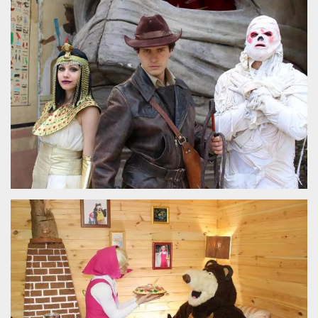
.oooh.events
browser accetti i
cookie.
PHPSESSID
Sessione
Cookie
PHP.net
generato da
oooh.events
applicazioni
basate sul
linguaggio PHP.
Si tratta di un
identificatore
generico
utilizzato per
mantenere le
variabili di
sessione utente.
Normalmente è
un numero
generato in
modo casuale, il
modo in cui
viene utilizzato
può essere
specifico per il
sito, ma un
buon esempio è
mantenere uno
stato di accesso
per un utente
tra le pagine.
m
1 anno 1
Questo cookie
Stripe