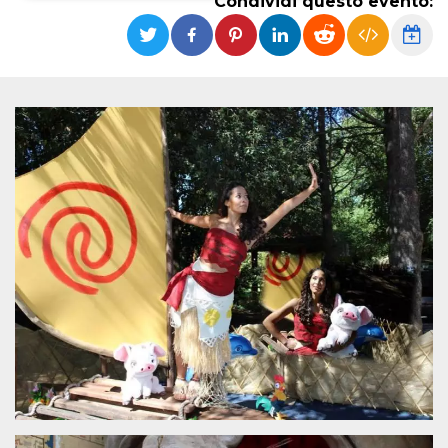
Condividi questo evento:
Necessari
Marketing
I cookie strettamente necessari o tecnici sono
indispensabili al funzionamento del sito. I
servizi qui presenti non potranno funzionare
senza.
Provider /
Nome
Scadenza
Descrizione
Dominio
cf_clearance
1 anno
Clearance
Cloudflare,
Cookie from
Inc.
CloudFlare
.oooh.events
stores the proof
of challenge
passed. It is
used to no
longer issue a
captcha or
jschallenge
challenge if
present. It is
required to
reach origin
server.
wordpress_test_cookie
Sessione
Cookie di
Automattic
Wordpress,
Inc.
verifica che il