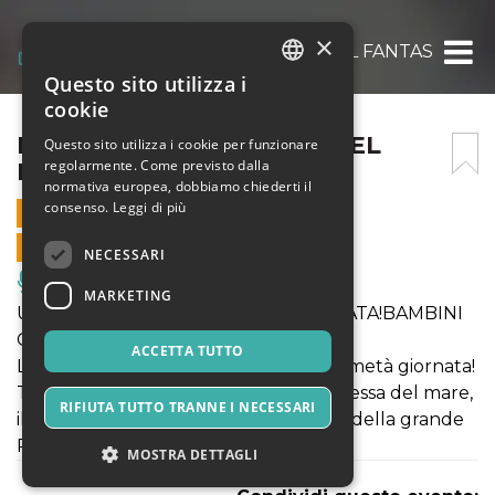
×
IL FANTASTICO MONDO DEL FANTASTICO 1
Questo sito utilizza i
ITALIAN
cookie
ENGLISH
IL FANTASTICO MONDO DEL
Questo sito utilizza i cookie per funzionare
regolarmente. Come previsto dalla
FANTASTICO 1 LUGLIO
SPANISH
normativa europea, dobbiamo chiederti il
consenso.
Leggi di più
1 LUGLIO 2018 - 10:00
VENDITE ONLINE TERMINATE
NECESSARI
Musica, Eventi Live, Club
MARKETING
ULTIMA OCCASIONE, ULTIMA GIORNATA!BAMBINI
GRATIS!!!!!!!!!!!!!!!.
ACCETTA TUTTO
La GRANDE KERMESSE - La parata di metà giornata!
Tantissime novità: Ah! Vaiana la principessa del mare,
RIFIUTA TUTTO TRANNE I NECESSARI
il ritorno di Conan il barbaro, il Mistero della grande
Piramide, e tanto altro ancora.
MOSTRA DETTAGLI