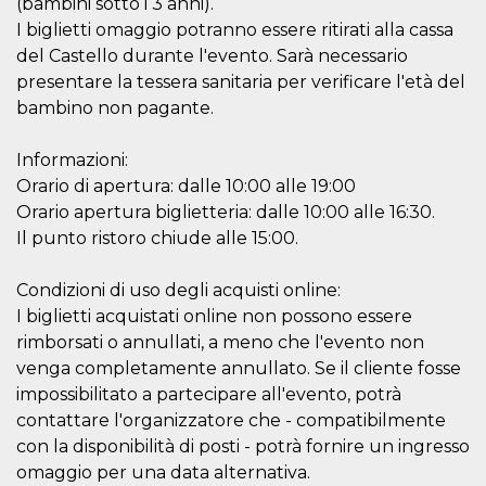
(bambini sotto i 3 anni).
o persistent
30 giorni
I biglietti omaggio potranno essere ritirati alla cassa
del Castello durante l'evento. Sarà necessario
datr
2 anni
Questo coo
Meta
identifica il
Platform Inc.
presentare la tessera sanitaria per verificare l'età del
browser che
.facebook.com
connette a
bambino non pagante.
Facebook. 
direttament
legato alla 
Informazioni:
Facebook
dell'utente.
Orario di apertura: dalle 10:00 alle 19:00
Facebook s
che viene
Orario apertura biglietteria: dalle 10:00 alle 16:30.
utilizzato p
Il punto ristoro chiude alle 15:00.
aiutare con 
sicurezza e a
di accesso
sospette, in
Condizioni di uso degli acquisti online:
particolare p
I biglietti acquistati online non possono essere
rilevamento
bot che ten
rimborsati o annullati, a meno che l'evento non
di accedere 
servizio. F
venga completamente annullato. Se il cliente fosse
afferma anc
il profilo
impossibilitato a partecipare all'evento, potrà
comportame
contattare l'organizzatore che - compatibilmente
associato a
ciascun coo
con la disponibilità di posti - potrà fornire un ingresso
datr viene
eliminato d
omaggio per una data alternativa.
giorni. Que