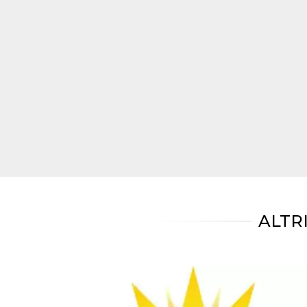
mese
viene
m.stripe.com
generalmente
utilizzato per le
prestazioni e
l'ottimizzazione
dei servizi di
elaborazione
dei pagamenti,
facilitando la
memorizzazione
dei contenuti
sul browser per
rendere le
pagine più
veloci.
CookieScriptConsent
4
Questo cookie
CookieScript
settimane
viene utilizzato
oooh.events
2 giorni
dal servizio
Cookie-
Script.com per
ricordare le
preferenze di
ALTR
consenso sui
cookie dei
visitatori. È
necessario che il
banner dei
cookie di
Cookie-
Script.com
funzioni