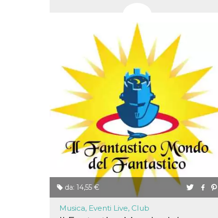
o persistent
30 giorni
datr
2 anni
Questo coo
Meta
identifica il
Platform Inc.
browser che
.facebook.com
connette a
Facebook. 
direttament
legato alla 
Facebook
dell'utente.
Facebook s
che viene
utilizzato p
aiutare con 
sicurezza e a
di accesso
sospette, in
particolare p
rilevamento
bot che ten
di accedere 
servizio. F
afferma anc
il profilo
comportame
da: 14,55 €
associato a
ciascun coo
datr viene
Musica, Eventi Live, Club
eliminato d
giorni. Que