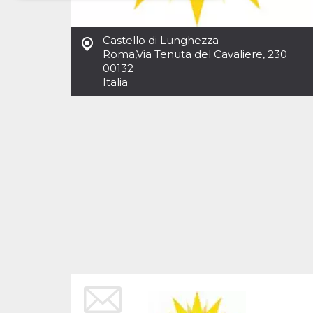
Necessari
Marketing
Castello di Lunghezza
I cookie strettamente necessari o tecnici sono
Roma
,
Via Tenuta del Cavaliere, 230
indispensabili al funzionamento del sito. I
00132
servizi qui presenti non potranno funzionare
Italia
senza.
Provider /
Nome
Scadenza
Descrizione
Dominio
cf_clearance
1 anno
Clearance
Cloudflare,
Cookie from
Inc.
CloudFlare
.oooh.events
stores the proof
of challenge
passed. It is
used to no
longer issue a
captcha or
jschallenge
challenge if
present. It is
required to
reach origin
server.
wordpress_test_cookie
Sessione
Cookie di
Automattic
Wordpress,
Inc.
verifica che il