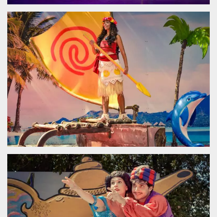
.oooh.events
browser accetti i
cookie.
PHPSESSID
Sessione
Cookie
PHP.net
generato da
oooh.events
applicazioni
basate sul
linguaggio PHP.
Si tratta di un
identificatore
generico
utilizzato per
mantenere le
variabili di
sessione utente.
Normalmente è
un numero
generato in
modo casuale, il
modo in cui
viene utilizzato
può essere
specifico per il
sito, ma un
buon esempio è
mantenere uno
stato di accesso
per un utente
tra le pagine.
m
1 anno 1
Questo cookie
Stripe