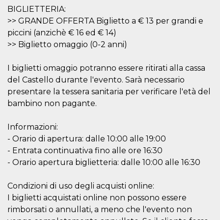
o persistent
BIGLIETTERIA:
30 giorni
>> GRANDE OFFERTA Biglietto a € 13 per grandi e
datr
2 anni
Questo coo
Meta
piccini (anzichè € 16 ed € 14)
identifica il
Platform Inc.
browser che
.facebook.com
>> Biglietto omaggio (0-2 anni)
connette a
Facebook. 
direttament
I biglietti omaggio potranno essere ritirati alla cassa
legato alla 
Facebook
del Castello durante l'evento. Sarà necessario
dell'utente.
Facebook s
presentare la tessera sanitaria per verificare l'età del
che viene
utilizzato p
bambino non pagante.
aiutare con 
sicurezza e a
di accesso
Informazioni:
sospette, in
particolare p
- Orario di apertura: dalle 10:00 alle 19:00
rilevamento
- Entrata continuativa fino alle ore 16:30
bot che ten
di accedere 
- Orario apertura biglietteria: dalle 10:00 alle 16:30
servizio. F
afferma anc
il profilo
comportame
Condizioni di uso degli acquisti online:
associato a
I biglietti acquistati online non possono essere
ciascun coo
datr viene
rimborsati o annullati, a meno che l'evento non
eliminato d
giorni. Que