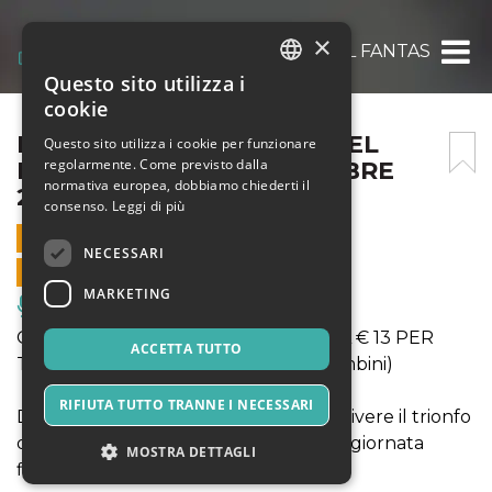
×
IL FANTASTICO MONDO DEL FANTASTICO –
Questo sito utilizza i
ITALIAN
cookie
ENGLISH
IL FANTASTICO MONDO DEL
Questo sito utilizza i cookie per funzionare
regolarmente. Come previsto dalla
FANTASTICO – 12 SETTEMBRE
SPANISH
normativa europea, dobbiamo chiederti il
2021
consenso.
Leggi di più
12 SETTEMBRE 2021 - 10:00
NECESSARI
VENDITE ONLINE TERMINATE
MARKETING
Musica, Eventi Live, Club
OFFERTA INGRESSO SOLO ONLINE A € 13 PER
ACCETTA TUTTO
TUTTI (anzichè € 16 adulti ed € 14 bambini)
RIFIUTA TUTTO TRANNE I NECESSARI
DOMENICA 12 SETTEMBRE: Venite a vivere il trionfo
delle Principesse e dei Supereroi, una giornata
MOSTRA DETTAGLI
fiabesca per grandi e piccini!