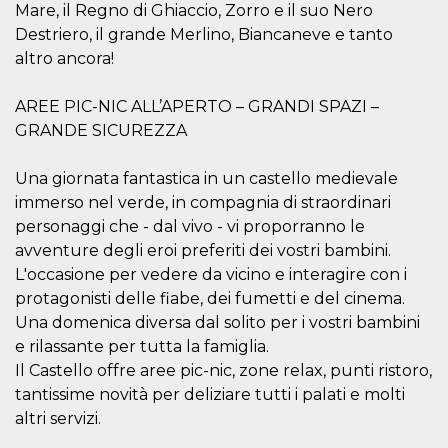
correttamente.
Mare, il Regno di Ghiaccio, Zorro e il suo Nero
Destriero, il grande Merlino, Biancaneve e tanto
Storage declaration
altro ancora!
Storage
Nome
Descrizione
type
AREE PIC-NIC ALL’APERTO – GRANDI SPAZI –
fbssls_314278995690155
Session
GRANDE SICUREZZA
storage
wpEmojiSettingsSupports
Session
storage
Una giornata fantastica in un castello medievale
immerso nel verde, in compagnia di straordinari
cn_uc__
Local
storage
personaggi che - dal vivo - vi proporranno le
avventure degli eroi preferiti dei vostri bambini.
L'occasione per vedere da vicino e interagire con i
protagonisti delle fiabe, dei fumetti e del cinema.
Una domenica diversa dal solito per i vostri bambini
e rilassante per tutta la famiglia.
Il Castello offre aree pic-nic, zone relax, punti ristoro,
Provider /
Nome
Scadenza
Descrizione
Dominio
tantissime novità per deliziare tutti i palati e molti
c_user
4
Cookie di a
altri servizi.
Meta
settimane
utente. Può
Platform Inc.
2 giorni
essere di se
.facebook.com