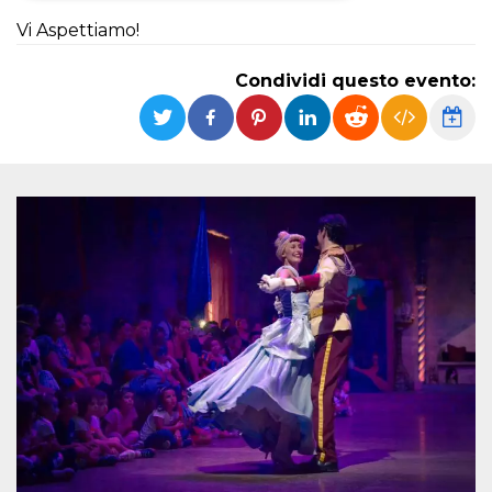
Vi Aspettiamo!
Necessari
Marketing
I cookie strettamente necessari o tecnici sono
Condividi questo evento:
indispensabili al funzionamento del sito. I
servizi qui presenti non potranno funzionare
senza.
Provider /
Nome
Scadenza
Descrizione
Dominio
cf_clearance
1 anno
Clearance
Cloudflare,
Cookie from
Inc.
CloudFlare
.oooh.events
stores the proof
of challenge
passed. It is
used to no
longer issue a
captcha or
jschallenge
challenge if
present. It is
required to
reach origin
server.
wordpress_test_cookie
Sessione
Cookie di
Automattic
Wordpress,
Inc.
verifica che il