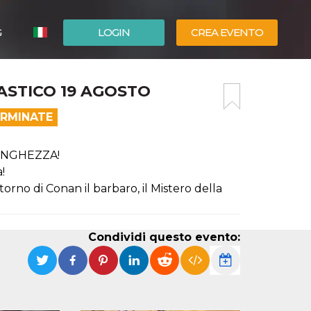
G
LOGIN
CREA EVENTO
ESPAÑOL
ASTICO 19 AGOSTO
ENGLISH
ERMINATE
LUNGHEZZA!
!
itorno di Conan il barbaro, il Mistero della
Condividi questo evento: