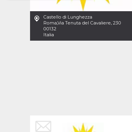
Necessari
Marketing
Castello di Lunghezza
I cookie strettamente necessari o tecnici sono
Roma
,
Via Tenuta del Cavaliere, 230
indispensabili al funzionamento del sito. I
00132
servizi qui presenti non potranno funzionare
Italia
senza.
Provider /
Nome
Scadenza
Descrizione
Dominio
cf_clearance
1 anno
Clearance
Cloudflare,
Cookie from
Inc.
CloudFlare
.oooh.events
stores the proof
of challenge
passed. It is
used to no
longer issue a
captcha or
jschallenge
challenge if
present. It is
required to
reach origin
server.
wordpress_test_cookie
Sessione
Cookie di
Automattic
Wordpress,
Inc.
verifica che il