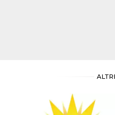
mese
viene
m.stripe.com
generalmente
utilizzato per le
prestazioni e
l'ottimizzazione
dei servizi di
elaborazione
dei pagamenti,
facilitando la
memorizzazione
dei contenuti
sul browser per
rendere le
pagine più
veloci.
CookieScriptConsent
4
Questo cookie
CookieScript
settimane
viene utilizzato
oooh.events
2 giorni
dal servizio
Cookie-
Script.com per
ALTR
ricordare le
preferenze di
consenso sui
cookie dei
visitatori. È
necessario che il
banner dei
cookie di
Cookie-
Script.com
funzioni