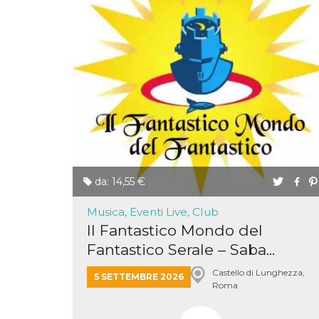
correttamente.
Storage declaration
Storage
Nome
Descrizione
type
fbssls_314278995690155
Session
storage
wpEmojiSettingsSupports
Session
storage
cn_uc__
Local
storage
da: 14,55 €
Musica, Eventi Live, Club
Il Fantastico Mondo del
Fantastico Serale – Saba...
Provider /
Nome
Scadenza
Descrizione
Castello di Lunghezza,
Dominio
5 SETTEMBRE 2026
Roma
c_user
4
Cookie di a
Meta
settimane
utente. Può
Platform Inc.
2 giorni
essere di se
.facebook.com