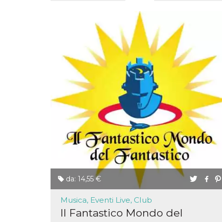
o persistent
30 giorni
datr
2 anni
Questo coo
Meta
identifica il
Platform Inc.
browser che
.facebook.com
connette a
Facebook. 
direttament
legato alla 
Facebook
dell'utente.
Facebook s
che viene
utilizzato p
aiutare con 
sicurezza e a
di accesso
sospette, in
particolare p
rilevamento
bot che ten
di accedere 
servizio. F
afferma anc
da: 14,55 €
il profilo
comportame
associato a
Musica, Eventi Live, Club
ciascun coo
datr viene
Il Fantastico Mondo del
eliminato d
giorni. Que