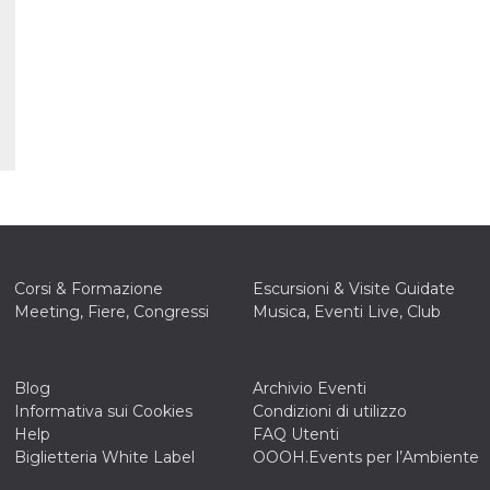
 letto
te Mi
ag di
su
eb
la
eguici
” del
i
colgono
ioni
 e
 di
Corsi & Formazione
Escursioni & Visite Guidate
 la
Meeting, Fiere, Congressi
Musica, Eventi Live, Club
ne di
del
Blog
Archivio Eventi
Informativa sui Cookies
Condizioni di utilizzo
r la
irata.
Help
FAQ Utenti
Biglietteria White Label
OOOH.Events per l’Ambiente