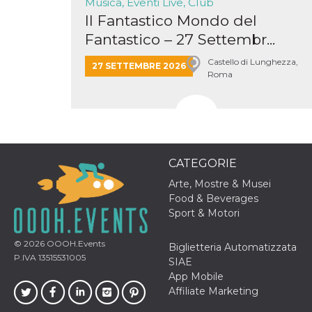
Musica, Eventi Live, Club
cookie viene
Il Fantastico Mondo del
anche trami
piace e altri
Fantastico – 27 Settembr...
pulsanti e t
Facebook
posizionati 
Castello di Lunghezza,
27 SETTEMBRE 2026
molti siti W
Roma
diversi.
dpr
.facebook.com
1
permette di
settimana
controllare 
funzione “S
su Facebook
pulsante “M
piace”, rac
le impostaz
CATEGORIE
della lingua
permettono
Arte, Mostre & Musei
condividere
pagina.
Food & Beverages
Sport & Motori
fr
3 mesi
Contiene la
Meta
combinazio
Platform Inc.
ID univoco 
.facebook.com
© 2026
OOOH.Events
browser e
Biglietteria Automatizzata
dell'utente,
P.IVA 13515531005
SIAE
utilizzata pe
pubblicità m
App Mobile
Affiliate Marketing
oo
5 anni
consente
Meta
all'utente di
Platform Inc.