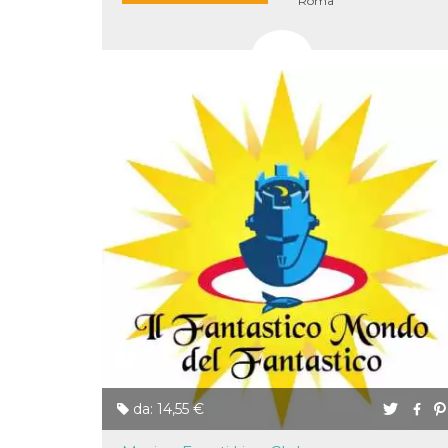
Roma
o persistent
30 giorni
datr
2 anni
Questo coo
Meta
identifica il
Platform Inc.
browser che
.facebook.com
connette a
Facebook. 
direttament
legato alla 
Facebook
dell'utente.
Facebook s
che viene
utilizzato p
aiutare con 
sicurezza e a
di accesso
sospette, in
particolare p
rilevamento
bot che ten
di accedere 
servizio. F
afferma anc
il profilo
comportame
associato a
ciascun coo
da: 14,55 €
datr viene
eliminato d
giorni. Que