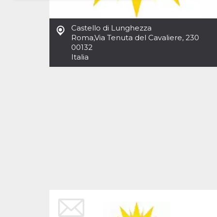
Necessari
Marketing
Castello di Lunghezza
I cookie strettamente necessari o tecnici sono
Roma
,
Via Tenuta del Cavaliere, 230
indispensabili al funzionamento del sito. I
00132
servizi qui presenti non potranno funzionare
Italia
senza.
Provider /
Nome
Scadenza
Descrizione
Dominio
cf_clearance
1 anno
Clearance
Cloudflare,
Cookie from
Inc.
CloudFlare
.oooh.events
stores the proof
of challenge
passed. It is
used to no
longer issue a
captcha or
jschallenge
challenge if
present. It is
required to
reach origin
server.
wordpress_test_cookie
Sessione
Cookie di
Automattic
Wordpress,
Inc.
verifica che il