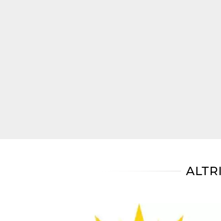
mese
viene
m.stripe.com
generalmente
utilizzato per le
prestazioni e
l'ottimizzazione
dei servizi di
elaborazione
dei pagamenti,
facilitando la
memorizzazione
dei contenuti
sul browser per
rendere le
pagine più
veloci.
CookieScriptConsent
4
Questo cookie
CookieScript
settimane
viene utilizzato
oooh.events
2 giorni
dal servizio
Cookie-
Script.com per
ricordare le
preferenze di
consenso sui
cookie dei
ALTR
visitatori. È
necessario che il
banner dei
cookie di
Cookie-
Script.com
funzioni