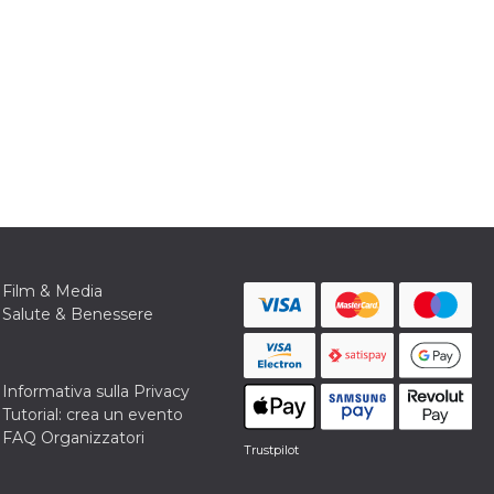
Film & Media
Salute & Benessere
Informativa sulla Privacy
Tutorial: crea un evento
FAQ Organizzatori
Trustpilot