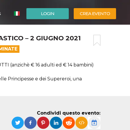
G
LOGIN
CREA EVENTO
ESPAÑOL
STICO – 2 GIUGNO 2021
ENGLISH
MINATE
(anzichè € 16 adulti ed € 14 bambini)
le Principesse e dei Supereroi, una
Condividi questo evento: