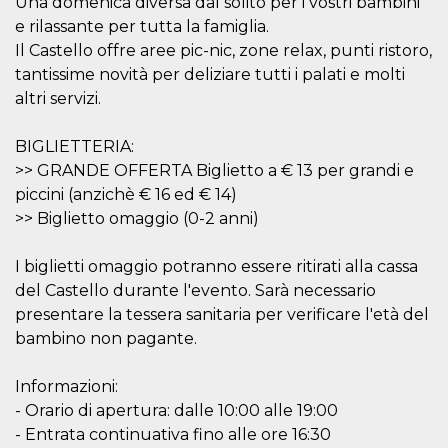
Una domenica diversa dal solito per i vostri bambini
o persistent
30 giorni
e rilassante per tutta la famiglia.
Il Castello offre aree pic-nic, zone relax, punti ristoro,
datr
2 anni
Questo coo
Meta
identifica il
Platform Inc.
tantissime novità per deliziare tutti i palati e molti
browser che
.facebook.com
connette a
altri servizi.
Facebook. 
direttament
legato alla 
BIGLIETTERIA:
Facebook
dell'utente.
>> GRANDE OFFERTA Biglietto a € 13 per grandi e
Facebook s
piccini (anzichè € 16 ed € 14)
che viene
utilizzato p
>> Biglietto omaggio (0-2 anni)
aiutare con 
sicurezza e a
di accesso
sospette, in
I biglietti omaggio potranno essere ritirati alla cassa
particolare p
del Castello durante l'evento. Sarà necessario
rilevamento
bot che ten
presentare la tessera sanitaria per verificare l'età del
di accedere 
servizio. F
bambino non pagante.
afferma anc
il profilo
comportame
Informazioni:
associato a
ciascun coo
- Orario di apertura: dalle 10:00 alle 19:00
datr viene
eliminato d
- Entrata continuativa fino alle ore 16:30
giorni. Que