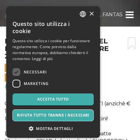
×
IL FANTASTICO MONDO DEL FANTASTICO 
Questo sito utilizza i
ITALIAN
cookie
ENGLISH
IL FANTASTICO MONDO DEL
Questo sito utilizza i cookie per funzionare
regolarmente. Come previsto dalla
FANTASTICO 20 SETTEMBRE
SPANISH
normativa europea, dobbiamo chiederti il
2020
consenso.
Leggi di più
20 SETTEMBRE 2020 - 10:00
NECESSARI
VENDITE ONLINE TERMINATE
MARKETING
Musica, Eventi Live, Club
ACCETTA TUTTO
OFFERTA INGRESSO A € 13 PER TUTTI (anzichè €
16 ed € 14)
RIFIUTA TUTTO TRANNE I NECESSARI
Una giornata fiabesca per grandi e piccini!
MOSTRA DETTAGLI
DOMENICA 20 SETTEMBRE: Hulk abbatte