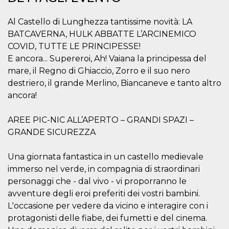
correttamente.
Storage declaration
Al Castello di Lunghezza tantissime novità: LA
BATCAVERNA, HULK ABBATTE L’ARCINEMICO
Storage
Nome
Descrizione
type
COVID, TUTTE LE PRINCIPESSE!
E ancora... Supereroi, Ah! Vaiana la principessa del
fbssls_314278995690155
Session
storage
mare, il Regno di Ghiaccio, Zorro e il suo nero
wpEmojiSettingsSupports
Session
destriero, il grande Merlino, Biancaneve e tanto altro
storage
ancora!
cn_uc__
Local
storage
AREE PIC-NIC ALL’APERTO – GRANDI SPAZI –
GRANDE SICUREZZA
Una giornata fantastica in un castello medievale
immerso nel verde, in compagnia di straordinari
personaggi che - dal vivo - vi proporranno le
Provider /
avventure degli eroi preferiti dei vostri bambini.
Nome
Scadenza
Descrizione
Dominio
L'occasione per vedere da vicino e interagire con i
c_user
4
Cookie di a
Meta
protagonisti delle fiabe, dei fumetti e del cinema.
settimane
utente. Può
Platform Inc.
2 giorni
essere di se
.facebook.com