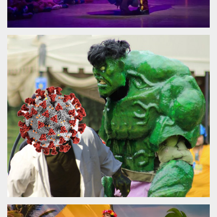
.oooh.events
browser accetti i
cookie.
PHPSESSID
Sessione
Cookie
PHP.net
generato da
oooh.events
applicazioni
basate sul
linguaggio PHP.
Si tratta di un
identificatore
generico
utilizzato per
mantenere le
variabili di
sessione utente.
Normalmente è
un numero
generato in
modo casuale, il
modo in cui
viene utilizzato
può essere
specifico per il
sito, ma un
buon esempio è
mantenere uno
stato di accesso
per un utente
tra le pagine.
m
1 anno 1
Questo cookie
Stripe