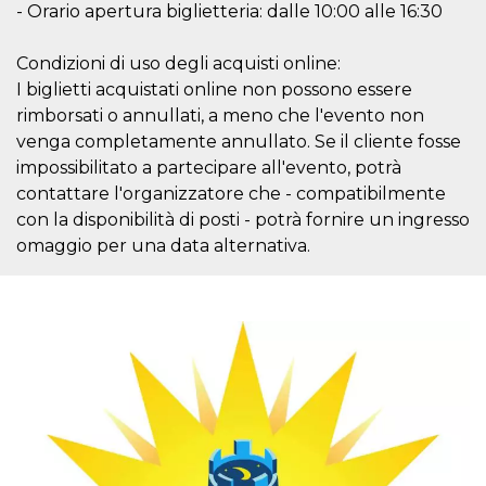
- Orario apertura biglietteria: dalle 10:00 alle 16:30
cookie viene
anche trami
piace e altri
pulsanti e t
Condizioni di uso degli acquisti online:
Facebook
I biglietti acquistati online non possono essere
posizionati 
molti siti W
rimborsati o annullati, a meno che l'evento non
diversi.
venga completamente annullato. Se il cliente fosse
dpr
.facebook.com
1
permette di
settimana
controllare 
impossibilitato a partecipare all'evento, potrà
funzione “S
contattare l'organizzatore che - compatibilmente
su Facebook
pulsante “M
con la disponibilità di posti - potrà fornire un ingresso
piace”, rac
le impostaz
omaggio per una data alternativa.
della lingua
permettono
condividere
pagina.
fr
3 mesi
Contiene la
Meta
combinazio
Platform Inc.
ID univoco 
.facebook.com
browser e
dell'utente,
utilizzata pe
pubblicità m
oo
5 anni
consente
Meta
all'utente di
Platform Inc.