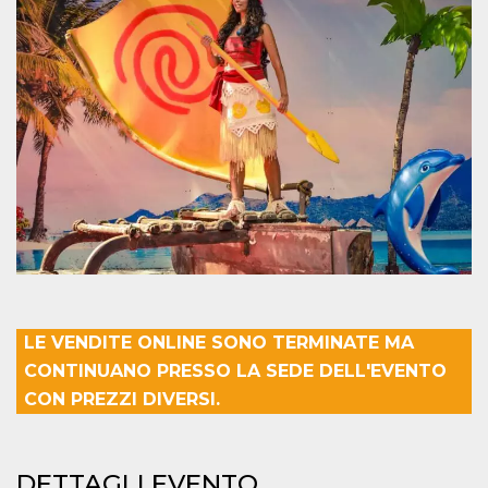
mese
viene
m.stripe.com
generalmente
utilizzato per le
prestazioni e
l'ottimizzazione
dei servizi di
elaborazione
dei pagamenti,
facilitando la
memorizzazione
dei contenuti
sul browser per
rendere le
pagine più
veloci.
CookieScriptConsent
4
Questo cookie
CookieScript
settimane
viene utilizzato
oooh.events
2 giorni
dal servizio
Cookie-
Script.com per
ricordare le
preferenze di
LE VENDITE ONLINE SONO TERMINATE MA
consenso sui
cookie dei
CONTINUANO PRESSO LA SEDE DELL'EVENTO
visitatori. È
CON PREZZI DIVERSI.
necessario che il
banner dei
cookie di
Cookie-
Script.com
funzioni
DETTAGLI EVENTO