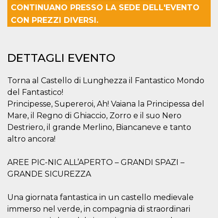
CONTINUANO PRESSO LA SEDE DELL'EVENTO
Necessari
Marketing
CON PREZZI DIVERSI.
I cookie strettamente necessari o tecnici sono
indispensabili al funzionamento del sito. I
servizi qui presenti non potranno funzionare
DETTAGLI EVENTO
senza.
Provider /
Nome
Scadenza
Descrizione
Torna al Castello di Lunghezza il Fantastico Mondo
Dominio
del Fantastico!
cf_clearance
1 anno
Clearance
Cloudflare,
Cookie from
Inc.
Principesse, Supereroi, Ah! Vaiana la Principessa del
CloudFlare
.oooh.events
Mare, il Regno di Ghiaccio, Zorro e il suo Nero
stores the proof
of challenge
Destriero, il grande Merlino, Biancaneve e tanto
passed. It is
used to no
altro ancora!
longer issue a
captcha or
jschallenge
AREE PIC-NIC ALL’APERTO – GRANDI SPAZI –
challenge if
present. It is
GRANDE SICUREZZA
required to
reach origin
server.
Una giornata fantastica in un castello medievale
wordpress_test_cookie
Sessione
Cookie di
Automattic
immerso nel verde, in compagnia di straordinari
Wordpress,
Inc.
verifica che il