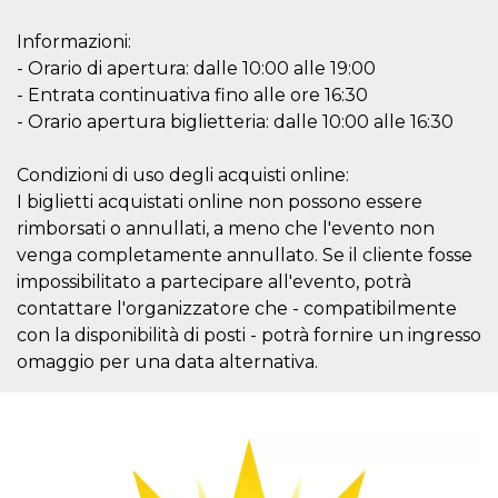
mese
viene
m.stripe.com
generalmente
utilizzato per le
Informazioni:
prestazioni e
l'ottimizzazione
- Orario di apertura: dalle 10:00 alle 19:00
dei servizi di
- Entrata continuativa fino alle ore 16:30
elaborazione
dei pagamenti,
- Orario apertura biglietteria: dalle 10:00 alle 16:30
facilitando la
memorizzazione
dei contenuti
Condizioni di uso degli acquisti online:
sul browser per
rendere le
I biglietti acquistati online non possono essere
pagine più
veloci.
rimborsati o annullati, a meno che l'evento non
CookieScriptConsent
4
Questo cookie
venga completamente annullato. Se il cliente fosse
CookieScript
settimane
viene utilizzato
oooh.events
impossibilitato a partecipare all'evento, potrà
2 giorni
dal servizio
Cookie-
contattare l'organizzatore che - compatibilmente
Script.com per
ricordare le
con la disponibilità di posti - potrà fornire un ingresso
preferenze di
omaggio per una data alternativa.
consenso sui
cookie dei
visitatori. È
necessario che il
banner dei
cookie di
Cookie-
Script.com
funzioni