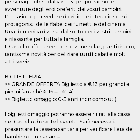
.oooh.events
personaggi che - dal vivo - vi proporranno le
browser accetti i
avventure degli eroi preferiti dei vostri bambini.
cookie.
L'occasione per vedere da vicino e interagire con i
PHPSESSID
Sessione
Cookie
PHP.net
generato da
oooh.events
protagonisti delle fiabe, dei fumetti e del cinema.
applicazioni
basate sul
Una domenica diversa dal solito per i vostri bambini
linguaggio PHP.
e rilassante per tutta la famiglia.
Si tratta di un
identificatore
Il Castello offre aree pic-nic, zone relax, punti ristoro,
generico
utilizzato per
tantissime novità per deliziare tutti i palati e molti
mantenere le
altri servizi.
variabili di
sessione utente.
Normalmente è
un numero
BIGLIETTERIA:
generato in
modo casuale, il
>> GRANDE OFFERTA Biglietto a € 13 per grandi e
modo in cui
piccini (anzichè € 16 ed € 14)
viene utilizzato
può essere
>> Biglietto omaggio: 0-3 anni (non compiuti)
specifico per il
sito, ma un
buon esempio è
I biglietti omaggio potranno essere ritirati alla cassa
mantenere uno
stato di accesso
del Castello durante l'evento. Sarà necessario
per un utente
tra le pagine.
presentare la tessera sanitaria per verificare l'età del
bambino non pagante.
m
1 anno 1
Questo cookie
Stripe