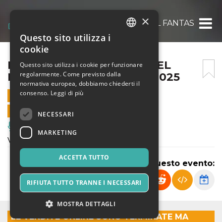
×
IL FANTASTICO MONDO DEL FANTASTICO – 
Questo sito utilizza i
ITALIAN
cookie
ENGLISH
IL FANTASTICO MONDO DEL
Questo sito utilizza i cookie per funzionare
regolarmente. Come previsto dalla
FANTASTICO – 21 APRILE 2025
SPANISH
normativa europea, dobbiamo chiederti il
consenso.
Leggi di più
21 APRILE 2025 - 10:00
VENDITE ONLINE TERMINATE
NECESSARI
Musica, Eventi Live, Club
MARKETING
Venite a vivere il trionfo della fantasia!
ACCETTA TUTTO
Condividi questo evento:
RIFIUTA TUTTO TRANNE I NECESSARI
MOSTRA DETTAGLI
LE VENDITE ONLINE SONO TERMINATE MA