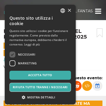
×
IL FANTASTICO MONDO DEL FANTASTICO – 
Questo sito utilizza i
ITALIAN
cookie
ENGLISH
IL FANTASTICO MONDO DEL
Questo sito utilizza i cookie per funzionare
regolarmente. Come previsto dalla
FANTASTICO – 25 APRILE 2025
SPANISH
normativa europea, dobbiamo chiederti il
consenso.
Leggi di più
25 APRILE 2025 - 10:00
VENDITE ONLINE TERMINATE
NECESSARI
Musica, Eventi Live, Club
MARKETING
Venite a vivere il trionfo della fantasia!
ACCETTA TUTTO
Condividi questo evento:
RIFIUTA TUTTO TRANNE I NECESSARI
MOSTRA DETTAGLI
LE VENDITE ONLINE SONO TERMINATE MA