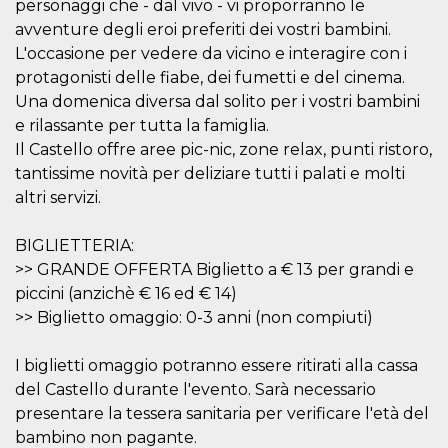
.oooh.events
personaggi che - dal vivo - vi proporranno le
browser accetti i
avventure degli eroi preferiti dei vostri bambini.
cookie.
L'occasione per vedere da vicino e interagire con i
PHPSESSID
Sessione
Cookie
PHP.net
generato da
oooh.events
protagonisti delle fiabe, dei fumetti e del cinema.
applicazioni
basate sul
Una domenica diversa dal solito per i vostri bambini
linguaggio PHP.
e rilassante per tutta la famiglia.
Si tratta di un
identificatore
Il Castello offre aree pic-nic, zone relax, punti ristoro,
generico
utilizzato per
tantissime novità per deliziare tutti i palati e molti
mantenere le
altri servizi.
variabili di
sessione utente.
Normalmente è
un numero
BIGLIETTERIA:
generato in
modo casuale, il
>> GRANDE OFFERTA Biglietto a € 13 per grandi e
modo in cui
piccini (anzichè € 16 ed € 14)
viene utilizzato
può essere
>> Biglietto omaggio: 0-3 anni (non compiuti)
specifico per il
sito, ma un
buon esempio è
I biglietti omaggio potranno essere ritirati alla cassa
mantenere uno
stato di accesso
del Castello durante l'evento. Sarà necessario
per un utente
tra le pagine.
presentare la tessera sanitaria per verificare l'età del
bambino non pagante.
m
1 anno 1
Questo cookie
Stripe