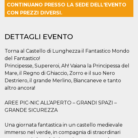
CONTINUANO PRESSO LA SEDE DELL'EVENTO
Necessari
Marketing
CON PREZZI DIVERSI.
I cookie strettamente necessari o tecnici sono
indispensabili al funzionamento del sito. I
servizi qui presenti non potranno funzionare
DETTAGLI EVENTO
senza.
Provider /
Nome
Scadenza
Descrizione
Torna al Castello di Lunghezza il Fantastico Mondo
Dominio
del Fantastico!
cf_clearance
1 anno
Clearance
Cloudflare,
Cookie from
Inc.
Principesse, Supereroi, Ah! Vaiana la Principessa del
CloudFlare
.oooh.events
Mare, il Regno di Ghiaccio, Zorro e il suo Nero
stores the proof
of challenge
Destriero, il grande Merlino, Biancaneve e tanto
passed. It is
used to no
altro ancora!
longer issue a
captcha or
jschallenge
AREE PIC-NIC ALL’APERTO – GRANDI SPAZI –
challenge if
present. It is
GRANDE SICUREZZA
required to
reach origin
server.
Una giornata fantastica in un castello medievale
wordpress_test_cookie
Sessione
Cookie di
Automattic
immerso nel verde, in compagnia di straordinari
Wordpress,
Inc.
verifica che il