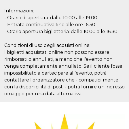
mese
viene
m.stripe.com
generalmente
utilizzato per le
Informazioni:
prestazioni e
l'ottimizzazione
- Orario di apertura: dalle 10:00 alle 19:00
dei servizi di
- Entrata continuativa fino alle ore 16:30
elaborazione
dei pagamenti,
- Orario apertura biglietteria: dalle 10:00 alle 16:30
facilitando la
memorizzazione
dei contenuti
Condizioni di uso degli acquisti online:
sul browser per
rendere le
I biglietti acquistati online non possono essere
pagine più
veloci.
rimborsati o annullati, a meno che l'evento non
CookieScriptConsent
4
Questo cookie
venga completamente annullato. Se il cliente fosse
CookieScript
settimane
viene utilizzato
oooh.events
impossibilitato a partecipare all'evento, potrà
2 giorni
dal servizio
Cookie-
contattare l'organizzatore che - compatibilmente
Script.com per
ricordare le
con la disponibilità di posti - potrà fornire un ingresso
preferenze di
omaggio per una data alternativa.
consenso sui
cookie dei
visitatori. È
necessario che il
banner dei
cookie di
Cookie-
Script.com
funzioni