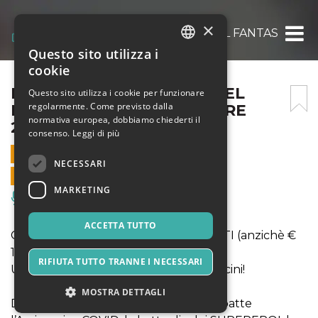
×
IL FANTASTICO MONDO DEL FANTASTICO 
Questo sito utilizza i
ITALIAN
cookie
ENGLISH
IL FANTASTICO MONDO DEL
Questo sito utilizza i cookie per funzionare
regolarmente. Come previsto dalla
FANTASTICO 27 SETTEMBRE
SPANISH
normativa europea, dobbiamo chiederti il
2020
consenso.
Leggi di più
27 SETTEMBRE 2020 - 10:00
NECESSARI
VENDITE ONLINE TERMINATE
MARKETING
Musica, Eventi Live, Club
ACCETTA TUTTO
OFFERTA INGRESSO A € 13 PER TUTTI (anzichè €
16 ed € 14)
RIFIUTA TUTTO TRANNE I NECESSARI
Una giornata fiabesca per grandi e piccini!
MOSTRA DETTAGLI
DOMENICA 27 SETTEMBRE: Hulk abbatte