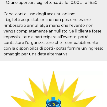
- Orario apertura biglietteria: dalle 10:00 alle 16:30
cookie viene
anche trami
piace e altri
pulsanti e t
Condizioni di uso degli acquisti online:
Facebook
I biglietti acquistati online non possono essere
posizionati 
molti siti W
rimborsati o annullati, a meno che l'evento non
diversi.
venga completamente annullato. Se il cliente fosse
dpr
.facebook.com
1
permette di
settimana
controllare 
impossibilitato a partecipare all'evento, potrà
funzione “S
contattare l'organizzatore che - compatibilmente
su Facebook
pulsante “M
con la disponibilità di posti - potrà fornire un ingresso
piace”, rac
le impostaz
omaggio per una data alternativa.
della lingua
permettono
condividere
pagina.
fr
3 mesi
Contiene la
Meta
combinazio
Platform Inc.
ID univoco 
.facebook.com
browser e
dell'utente,
utilizzata pe
pubblicità m
oo
5 anni
consente
Meta
all'utente di
Platform Inc.