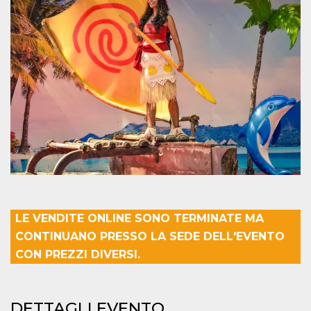
mese
viene
m.stripe.com
generalmente
utilizzato per le
prestazioni e
l'ottimizzazione
dei servizi di
elaborazione
dei pagamenti,
facilitando la
memorizzazione
dei contenuti
sul browser per
rendere le
pagine più
veloci.
CookieScriptConsent
4
Questo cookie
CookieScript
settimane
viene utilizzato
oooh.events
2 giorni
dal servizio
Cookie-
Script.com per
ricordare le
preferenze di
LE VENDITE ONLINE SONO TERMINATE MA
consenso sui
cookie dei
CONTINUANO PRESSO LA SEDE DELL'EVENTO
visitatori. È
CON PREZZI DIVERSI.
necessario che il
banner dei
cookie di
Cookie-
Script.com
funzioni
DETTAGLI EVENTO