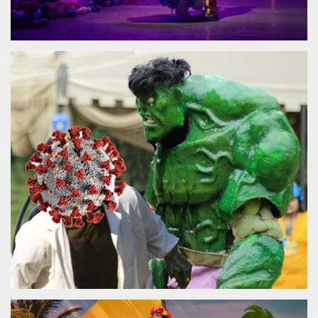
.oooh.events
browser accetti i
cookie.
PHPSESSID
Sessione
Cookie
PHP.net
generato da
oooh.events
applicazioni
basate sul
linguaggio PHP.
Si tratta di un
identificatore
generico
utilizzato per
mantenere le
variabili di
sessione utente.
Normalmente è
un numero
generato in
modo casuale, il
modo in cui
viene utilizzato
può essere
specifico per il
sito, ma un
buon esempio è
mantenere uno
stato di accesso
per un utente
tra le pagine.
m
1 anno 1
Questo cookie
Stripe