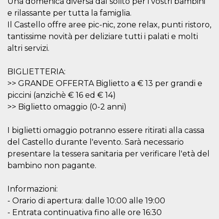
Una domenica diversa dal solito per i vostri bambini
o persistent
30 giorni
e rilassante per tutta la famiglia.
Il Castello offre aree pic-nic, zone relax, punti ristoro,
datr
2 anni
Questo coo
Meta
identifica il
Platform Inc.
tantissime novità per deliziare tutti i palati e molti
browser che
.facebook.com
connette a
altri servizi.
Facebook. 
direttament
legato alla 
BIGLIETTERIA:
Facebook
dell'utente.
>> GRANDE OFFERTA Biglietto a € 13 per grandi e
Facebook s
piccini (anzichè € 16 ed € 14)
che viene
utilizzato p
>> Biglietto omaggio (0-2 anni)
aiutare con 
sicurezza e a
di accesso
sospette, in
I biglietti omaggio potranno essere ritirati alla cassa
particolare p
del Castello durante l'evento. Sarà necessario
rilevamento
bot che ten
presentare la tessera sanitaria per verificare l'età del
di accedere 
servizio. F
bambino non pagante.
afferma anc
il profilo
comportame
Informazioni:
associato a
ciascun coo
- Orario di apertura: dalle 10:00 alle 19:00
datr viene
eliminato d
- Entrata continuativa fino alle ore 16:30
giorni. Que