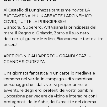
correttamente.
Storage declaration
Al Castello di Lunghezza tantissime novità: LA
BATCAVERNA, HULK ABBATTE L’ARCINEMICO
Storage
Nome
Descrizione
type
COVID, TUTTE LE PRINCIPESSE!
E ancora... Supereroi, Ah! Vaiana la principessa del
fbssls_314278995690155
Session
storage
mare, il Regno di Ghiaccio, Zorro e il suo nero
wpEmojiSettingsSupports
Session
destriero, il grande Merlino, Biancaneve e tanto altro
storage
ancora!
cn_uc__
Local
storage
AREE PIC-NIC ALL’APERTO – GRANDI SPAZI –
GRANDE SICUREZZA
Una giornata fantastica in un castello medievale
immerso nel verde, in compagnia di straordinari
personaggi che - dal vivo - vi proporranno le
Provider /
avventure degli eroi preferiti dei vostri bambini.
Nome
Scadenza
Descrizione
Dominio
L'occasione per vedere da vicino e interagire con i
c_user
4
Cookie di a
Meta
protagonisti delle fiabe, dei fumetti e del cinema.
settimane
utente. Può
Platform Inc.
2 giorni
essere di se
.facebook.com