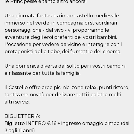
correttamente.
le Principesse e tanto altro ancora!
Storage declaration
Una giornata fantastica in un castello medievale
Storage
immerso nel verde, in compagnia di straordinari
Nome
Descrizione
type
personaggi che - dal vivo - vi proporranno le
fbssls_314278995690155
Session
avventure degli eroi preferiti dei vostri bambini.
storage
L'occasione per vedere da vicino e interagire con i
wpEmojiSettingsSupports
Session
protagonisti delle fiabe, dei fumetti e del cinema.
storage
cn_uc__
Local
storage
Una domenica diversa dal solito per i vostri bambini
e rilassante per tutta la famiglia.
Il Castello offre aree pic-nic, zone relax, punti ristoro,
tantissime novità per deliziare tutti i palati e molti
altri servizi.
Provider /
Nome
Scadenza
Descrizione
BIGLIETTERIA:
Dominio
Biglietto INTERO € 16 + ingresso omaggio bimbo (dai
c_user
4
Cookie di a
Meta
settimane
utente. Può
Platform Inc.
3 agli 11 anni)
2 giorni
essere di se
.facebook.com