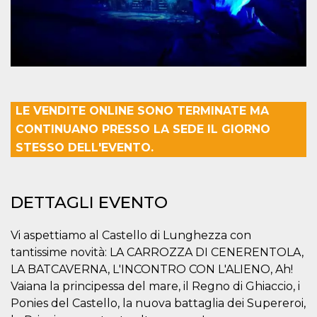
mese
viene
m.stripe.com
generalmente
utilizzato per le
prestazioni e
l'ottimizzazione
dei servizi di
elaborazione
dei pagamenti,
facilitando la
memorizzazione
dei contenuti
LE VENDITE ONLINE SONO TERMINATE MA
sul browser per
rendere le
CONTINUANO PRESSO LA SEDE IL GIORNO
pagine più
veloci.
STESSO DELL'EVENTO.
CookieScriptConsent
4
Questo cookie
CookieScript
settimane
viene utilizzato
oooh.events
2 giorni
dal servizio
Cookie-
DETTAGLI EVENTO
Script.com per
ricordare le
preferenze di
consenso sui
Vi aspettiamo al Castello di Lunghezza con
cookie dei
visitatori. È
tantissime novità: LA CARROZZA DI CENERENTOLA,
necessario che il
LA BATCAVERNA, L'INCONTRO CON L'ALIENO, Ah!
banner dei
cookie di
Vaiana la principessa del mare, il Regno di Ghiaccio, i
Cookie-
Script.com
Ponies del Castello, la nuova battaglia dei Supereroi,
funzioni