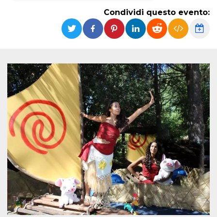
Condividi questo evento:
Necessari
Marketing
I cookie strettamente necessari o tecnici sono
indispensabili al funzionamento del sito. I
servizi qui presenti non potranno funzionare
senza.
Provider /
Nome
Scadenza
Descrizione
Dominio
cf_clearance
1 anno
Clearance
Cloudflare,
Cookie from
Inc.
CloudFlare
.oooh.events
stores the proof
of challenge
passed. It is
used to no
longer issue a
captcha or
jschallenge
challenge if
present. It is
required to
reach origin
server.
wordpress_test_cookie
Sessione
Cookie di
Automattic
Wordpress,
Inc.
verifica che il