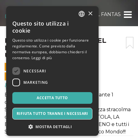
×
IL FANTASTICO MONDO DEL FANTASTICO 3
Questo sito utilizza i
ITALIAN
cookie
ENGLISH
IL FANTASTICO MONDO DEL
Questo sito utilizza i cookie per funzionare
regolarmente. Come previsto dalla
FANTASTICO 30 GIUGNO –
SPANISH
normativa europea, dobbiamo chiederti il
ULTIMA GIORNATA!
consenso.
Leggi di più
30 GIUGNO 2019 - 10:00
NECESSARI
VENDITE ONLINE TERMINATE
MARKETING
Musica, Eventi Live, Club
BAMBINI GRATIS! Per ogni adulto pagante 1
ACCETTA TUTTO
omaggio bimbo (3-11 anni)!
STAGIONE 2019 al Castello di Lunghezza stracolma
RIFIUTA TUTTO TRANNE I NECESSARI
di novità: LA CARROZZA DI CENERENTOLA, LA
BATCAVERNA, L'INCONTRO CON L'ALIENO e tutti i
MOSTRA DETTAGLI
Supereroi e le Principesse del Fantastico Mondo!!!