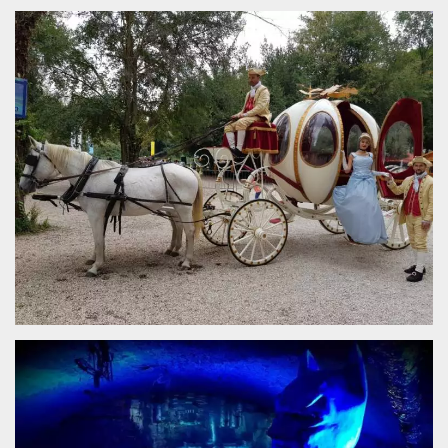
.oooh.events
browser accetti i
cookie.
PHPSESSID
Sessione
Cookie
PHP.net
generato da
oooh.events
applicazioni
basate sul
linguaggio PHP.
Si tratta di un
identificatore
generico
utilizzato per
mantenere le
variabili di
sessione utente.
Normalmente è
un numero
generato in
modo casuale, il
modo in cui
viene utilizzato
può essere
specifico per il
sito, ma un
buon esempio è
mantenere uno
stato di accesso
per un utente
tra le pagine.
m
1 anno 1
Questo cookie
Stripe