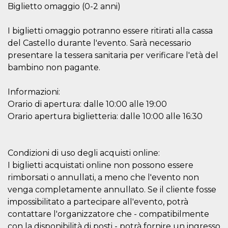
o persistent
Biglietto omaggio (0-2 anni)
30 giorni
datr
2 anni
Questo coo
Meta
I biglietti omaggio potranno essere ritirati alla cassa
identifica il
Platform Inc.
browser che
del Castello durante l'evento. Sarà necessario
.facebook.com
connette a
presentare la tessera sanitaria per verificare l'età del
Facebook. 
direttament
bambino non pagante.
legato alla 
Facebook
dell'utente.
Informazioni:
Facebook s
che viene
Orario di apertura: dalle 10:00 alle 19:00
utilizzato p
aiutare con 
Orario apertura biglietteria: dalle 10:00 alle 16:30
sicurezza e a
di accesso
sospette, in
particolare p
rilevamento
Condizioni di uso degli acquisti online:
bot che ten
di accedere 
I biglietti acquistati online non possono essere
servizio. F
rimborsati o annullati, a meno che l'evento non
afferma anc
il profilo
venga completamente annullato. Se il cliente fosse
comportame
associato a
impossibilitato a partecipare all'evento, potrà
ciascun coo
datr viene
contattare l'organizzatore che - compatibilmente
eliminato d
con la disponibilità di posti - potrà fornire un ingresso
giorni. Que