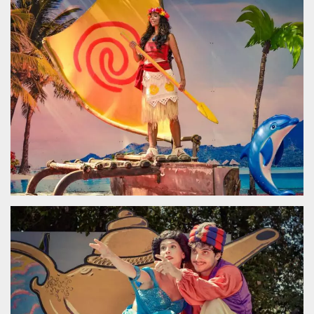
.oooh.events
browser accetti i
cookie.
PHPSESSID
Sessione
Cookie
PHP.net
generato da
oooh.events
applicazioni
basate sul
linguaggio PHP.
Si tratta di un
identificatore
generico
utilizzato per
mantenere le
variabili di
sessione utente.
Normalmente è
un numero
generato in
modo casuale, il
modo in cui
viene utilizzato
può essere
specifico per il
sito, ma un
buon esempio è
mantenere uno
stato di accesso
per un utente
tra le pagine.
m
1 anno 1
Questo cookie
Stripe