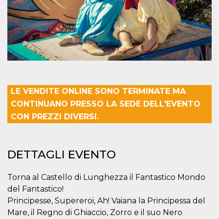
mese
viene
m.stripe.com
generalmente
utilizzato per le
prestazioni e
l'ottimizzazione
dei servizi di
elaborazione
dei pagamenti,
facilitando la
memorizzazione
dei contenuti
sul browser per
rendere le
pagine più
LE VENDITE ONLINE SONO TERMINATE MA
veloci.
CONTINUANO PRESSO LA SEDE DELL'EVENTO
CookieScriptConsent
4
Questo cookie
CookieScript
CON PREZZI DIVERSI.
settimane
viene utilizzato
oooh.events
2 giorni
dal servizio
Cookie-
Script.com per
ricordare le
DETTAGLI EVENTO
preferenze di
consenso sui
cookie dei
visitatori. È
Torna al Castello di Lunghezza il Fantastico Mondo
necessario che il
banner dei
del Fantastico!
cookie di
Cookie-
Principesse, Supereroi, Ah! Vaiana la Principessa del
Script.com
Mare, il Regno di Ghiaccio, Zorro e il suo Nero
funzioni