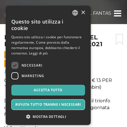
×
IL FANTASTICO MONDO DEL FANTASTICO – 
Questo sito utilizza i
ITALIAN
cookie
ENGLISH
IL FANTASTICO MONDO DEL
Questo sito utilizza i cookie per funzionare
regolarmente. Come previsto dalla
FANTASTICO – 6 GIUGNO 2021
SPANISH
normativa europea, dobbiamo chiederti il
consenso.
Leggi di più
6 GIUGNO 2021 - 10:00
VENDITE ONLINE TERMINATE
NECESSARI
Musica, Eventi Live, Club
MARKETING
OFFERTA INGRESSO SOLO ONLINE A € 13 PER
TUTTI (anzichè € 16 adulti ed € 14 bambini)
ACCETTA TUTTO
DOMENICA 6 GIUGNO: Venite a vivere il trionfo
RIFIUTA TUTTO TRANNE I NECESSARI
delle Principesse e dei Supereroi, una giornata
fiabesca per grandi e piccini!
MOSTRA DETTAGLI