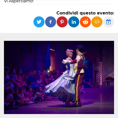
Vi Aspettiamo!
Necessari
Marketing
Condividi questo evento:
I cookie strettamente necessari o tecnici sono
indispensabili al funzionamento del sito. I
servizi qui presenti non potranno funzionare
senza.
Provider /
Nome
Scadenza
Descrizione
Dominio
cf_clearance
1 anno
Clearance
Cloudflare,
Cookie from
Inc.
CloudFlare
.oooh.events
stores the proof
of challenge
passed. It is
used to no
longer issue a
captcha or
jschallenge
challenge if
present. It is
required to
reach origin
server.
wordpress_test_cookie
Sessione
Cookie di
Automattic
Wordpress,
Inc.
verifica che il