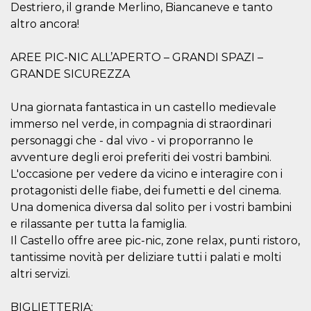
correttamente.
Destriero, il grande Merlino, Biancaneve e tanto
altro ancora!
Storage declaration
Storage
Nome
Descrizione
AREE PIC-NIC ALL’APERTO – GRANDI SPAZI –
type
GRANDE SICUREZZA
fbssls_314278995690155
Session
storage
Una giornata fantastica in un castello medievale
wpEmojiSettingsSupports
Session
storage
immerso nel verde, in compagnia di straordinari
personaggi che - dal vivo - vi proporranno le
cn_uc__
Local
storage
avventure degli eroi preferiti dei vostri bambini.
L'occasione per vedere da vicino e interagire con i
protagonisti delle fiabe, dei fumetti e del cinema.
Una domenica diversa dal solito per i vostri bambini
e rilassante per tutta la famiglia.
Il Castello offre aree pic-nic, zone relax, punti ristoro,
tantissime novità per deliziare tutti i palati e molti
Provider /
Nome
Scadenza
Descrizione
Dominio
altri servizi.
c_user
4
Cookie di a
Meta
settimane
utente. Può
Platform Inc.
BIGLIETTERIA:
2 giorni
essere di se
.facebook.com