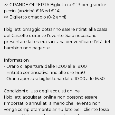
o persistent
>> GRANDE OFFERTA Biglietto a € 13 per grandi e
30 giorni
piccini (anzichè € 16 ed € 14)
datr
2 anni
Questo coo
Meta
>> Biglietto omaggio (0-2 anni)
identifica il
Platform Inc.
browser che
.facebook.com
connette a
Facebook. 
I biglietti omaggio potranno essere ritirati alla cassa
direttament
del Castello durante l'evento. Sarà necessario
legato alla 
Facebook
presentare la tessera sanitaria per verificare l'età del
dell'utente.
Facebook s
bambino non pagante.
che viene
utilizzato p
aiutare con 
Informazioni:
sicurezza e a
di accesso
- Orario di apertura: dalle 10:00 alle 19:00
sospette, in
particolare p
- Entrata continuativa fino alle ore 16:30
rilevamento
- Orario apertura biglietteria: dalle 10:00 alle 16:30
bot che ten
di accedere 
servizio. F
afferma anc
Condizioni di uso degli acquisti online:
il profilo
comportame
I biglietti acquistati online non possono essere
associato a
rimborsati o annullati, a meno che l'evento non
ciascun coo
datr viene
venga completamente annullato. Se il cliente fosse
eliminato d
giorni. Que