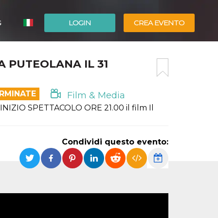
G
LOGIN
CREA EVENTO
ESPAÑOL
A PUTEOLANA IL 31
ENGLISH
ERMINATE
Film & Media
ZIO SPETTACOLO ORE 21.00 il film Il
Condividi questo evento: