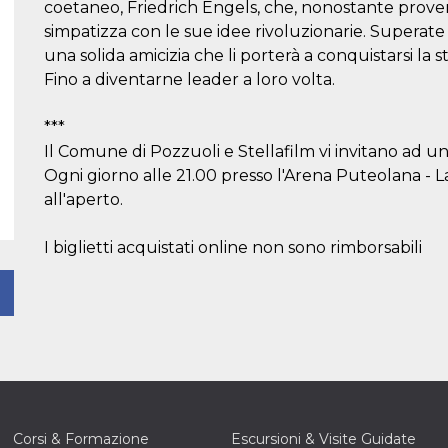
coetaneo, Friedrich Engels, che, nonostante proveng
simpatizza con le sue idee rivoluzionarie. Superate 
una solida amicizia che li porterà a conquistarsi la s
Fino a diventarne leader a loro volta.
***
Il Comune di Pozzuoli e Stellafilm vi invitano ad un
Ogni giorno alle 21.00 presso l'Arena Puteolana - L
all'aperto.
I biglietti acquistati online non sono rimborsabili
Corsi & Formazione
Escursioni & Visite Guidate