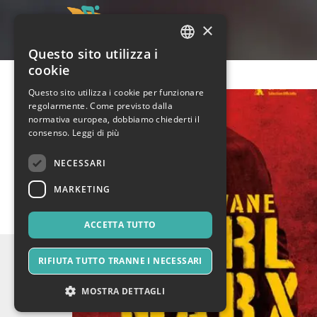
×
Questo sito utilizza i
ITALIAN
cookie
ENGLISH
Questo sito utilizza i cookie per funzionare
regolarmente. Come previsto dalla
SPANISH
normativa europea, dobbiamo chiederti il
consenso.
Leggi di più
NECESSARI
MARKETING
ACCETTA TUTTO
RIFIUTA TUTTO TRANNE I NECESSARI
MOSTRA DETTAGLI