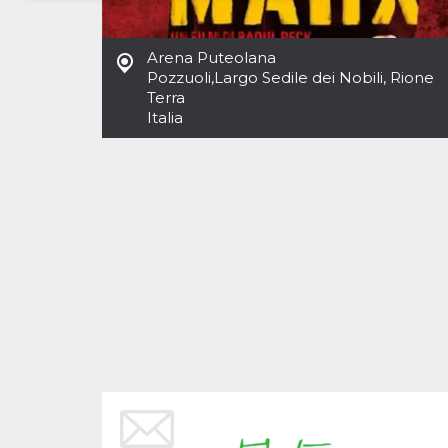
Necessari
Marketing
Arena Puteolana
I cookie strettamente necessari o tecnici sono
Pozzuoli
,
Largo Sedile dei Nobili, Rione
indispensabili al funzionamento del sito. I
Terra
servizi qui presenti non potranno funzionare
Italia
senza.
Provider /
Nome
Scadenza
Descrizione
Dominio
cf_clearance
1 anno
Clearance
Cloudflare,
Cookie from
Inc.
CloudFlare
.oooh.events
stores the proof
of challenge
passed. It is
used to no
longer issue a
captcha or
jschallenge
challenge if
present. It is
required to
reach origin
server.
wordpress_test_cookie
Sessione
Cookie di
Automattic
Wordpress,
Inc.
verifica che il