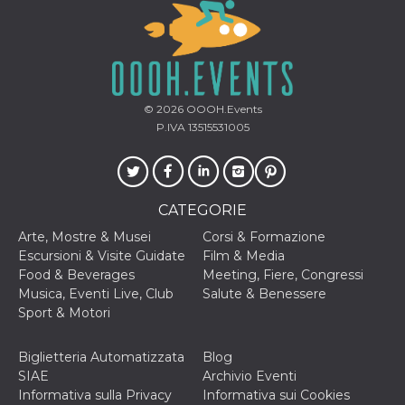
VISITOR_INFO1_LIVE
5 mesi 4
Questo cook
Google LLC
settimane
impostato 
.youtube.com
Youtube pe
tenere tracc
delle prefe
dell'utente p
video di Yo
© 2026
OOOH.Events
incorporati 
siti; può an
P.IVA 13515531005
determinare 
visitatore de
web sta
utilizzando 
nuova o la
vecchia ver
CATEGORIE
dell'interfac
Youtube.
Arte, Mostre & Musei
Corsi & Formazione
VISITOR_PRIVACY_METADATA
5 mesi 4
Questo coo
YouTube
Escursioni & Visite Guidate
Film & Media
settimane
viene utiliz
.youtube.com
Food & Beverages
Meeting, Fiere, Congressi
per memori
le scelte di
Musica, Eventi Live, Club
Salute & Benessere
consenso e
Sport & Motori
privacy dell
per la loro
interazione 
sito. Registr
Biglietteria Automatizzata
Blog
sul consens
SIAE
Archivio Eventi
visitatore r
a varie poli
Informativa sulla Privacy
Informativa sui Cookies
impostazion