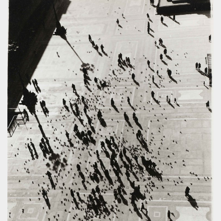
.oooh.events
browser accetti i
cookie.
PHPSESSID
Sessione
Cookie
PHP.net
generato da
oooh.events
applicazioni
basate sul
linguaggio PHP.
Si tratta di un
identificatore
generico
utilizzato per
mantenere le
variabili di
sessione utente.
Normalmente è
un numero
generato in
modo casuale, il
modo in cui
viene utilizzato
può essere
specifico per il
sito, ma un
buon esempio è
mantenere uno
stato di accesso
per un utente
tra le pagine.
m
1 anno 1
Questo cookie
Stripe