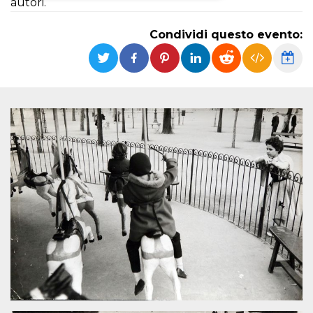
autori.
Necessari
Marketing
Condividi questo evento:
I cookie strettamente necessari o tecnici sono
indispensabili al funzionamento del sito. I
servizi qui presenti non potranno funzionare
senza.
Provider /
Nome
Scadenza
Descrizione
Dominio
cf_clearance
1 anno
Clearance
Cloudflare,
Cookie from
Inc.
CloudFlare
.oooh.events
stores the proof
of challenge
passed. It is
used to no
longer issue a
captcha or
jschallenge
challenge if
present. It is
required to
reach origin
server.
wordpress_test_cookie
Sessione
Cookie di
Automattic
Wordpress,
Inc.
verifica che il