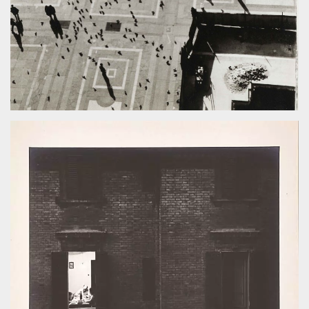
mese
viene
m.stripe.com
generalmente
utilizzato per le
prestazioni e
l'ottimizzazione
dei servizi di
elaborazione
dei pagamenti,
facilitando la
memorizzazione
dei contenuti
sul browser per
rendere le
pagine più
veloci.
CookieScriptConsent
4
Questo cookie
CookieScript
settimane
viene utilizzato
oooh.events
2 giorni
dal servizio
Cookie-
Script.com per
ricordare le
preferenze di
consenso sui
cookie dei
visitatori. È
necessario che il
banner dei
cookie di
Cookie-
Script.com
funzioni