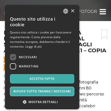
×
IL GRANDE RISVEGLIO – LA FOTOGRAFIA I
Questo sito utilizza i
ITALIAN
cookie
ENGLISH
IL GRANDE RISVEGLIO – LA
Questo sito utilizza i cookie per funzionare
regolarmente. Come previsto dalla
FOTOGRAFIA ITALIANA DAL
SPANISH
normativa europea, dobbiamo chiederti il
SECONDO DOPOGUERRA AGLI
consenso.
Leggi di più
ANNI 80 – 11 OTTOBRE 2021 – COPIA
NECESSARI
11 OTTOBRE 2021 - 11:00
MARKETING
VENDITE ONLINE TERMINATE
Arte, Mostre & Musei
ACCETTA TUTTO
La retrospettiva Il Grande Risveglio, la fotografia
italiana dal secondo dopoguerra agli anni 80
RIFIUTA TUTTO TRANNE I NECESSARI
ricostruisce le evoluzioni dell'eterogeneo percorso
della fotografia italiana verso la modernità
MOSTRA DETTAGLI
attraverso circa 100 opere di altrettanti celebri