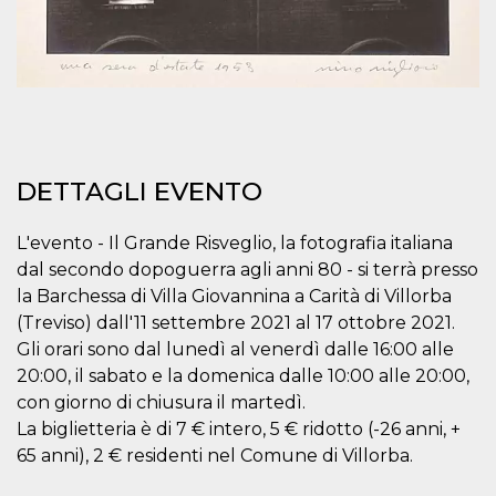
correttamente.
Storage declaration
Storage
Nome
Descrizione
type
fbssls_314278995690155
Session
storage
wpEmojiSettingsSupports
Session
DETTAGLI EVENTO
storage
cn_uc__
Local
storage
L'evento - Il Grande Risveglio, la fotografia italiana
dal secondo dopoguerra agli anni 80 - si terrà presso
la Barchessa di Villa Giovannina a Carità di Villorba
(Treviso) dall'11 settembre 2021 al 17 ottobre 2021.
Gli orari sono dal lunedì al venerdì dalle 16:00 alle
20:00, il sabato e la domenica dalle 10:00 alle 20:00,
con giorno di chiusura il martedì.
Provider /
Nome
Scadenza
Descrizione
La biglietteria è di 7 € intero, 5 € ridotto (-26 anni, +
Dominio
65 anni), 2 € residenti nel Comune di Villorba.
c_user
4
Cookie di a
Meta
settimane
utente. Può
Platform Inc.
2 giorni
essere di se
.facebook.com