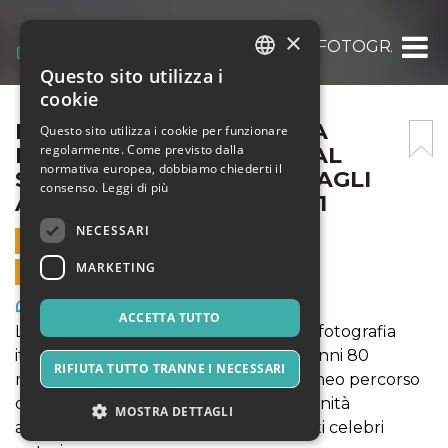
×
IL GRANDE RISVEGLIO – LA FOTOGRAFIA 
Questo sito utilizza i
ITALIAN
cookie
ENGLISH
IL GRANDE RISVEGLIO – LA
Questo sito utilizza i cookie per funzionare
regolarmente. Come previsto dalla
FOTOGRAFIA ITALIANA DAL
SPANISH
normativa europea, dobbiamo chiederti il
SECONDO DOPOGUERRA AGLI
consenso.
Leggi di più
ANNI 80 – 3 OTTOBRE 2021
NECESSARI
3 OTTOBRE 2021 - 11:00
MARKETING
VENDITE ONLINE TERMINATE
Arte, Mostre & Musei
ACCETTA TUTTO
La retrospettiva Il Grande Risveglio, la fotografia
italiana dal secondo dopoguerra agli anni 80
RIFIUTA TUTTO TRANNE I NECESSARI
ricostruisce le evoluzioni dell'eterogeneo percorso
della fotografia italiana verso la modernità
MOSTRA DETTAGLI
attraverso circa 100 opere di altrettanti celebri