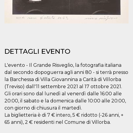
correttamente.
Storage declaration
Storage
Nome
Descrizione
type
fbssls_314278995690155
Session
storage
wpEmojiSettingsSupports
Session
DETTAGLI EVENTO
storage
cn_uc__
Local
storage
L'evento - Il Grande Risveglio, la fotografia italiana
dal secondo dopoguerra agli anni 80 - si terrà presso
la Barchessa di Villa Giovannina a Carità di Villorba
(Treviso) dall'11 settembre 2021 al 17 ottobre 2021.
Gli orari sono dal lunedì al venerdì dalle 16:00 alle
20:00, il sabato e la domenica dalle 10:00 alle 20:00,
con giorno di chiusura il martedì.
Provider /
Nome
Scadenza
Descrizione
La biglietteria è di 7 € intero, 5 € ridotto (-26 anni, +
Dominio
65 anni), 2 € residenti nel Comune di Villorba.
c_user
4
Cookie di a
Meta
settimane
utente. Può
Platform Inc.
2 giorni
essere di se
.facebook.com