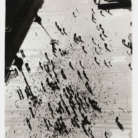
.oooh.events
browser accetti i
cookie.
PHPSESSID
Sessione
Cookie
PHP.net
generato da
oooh.events
applicazioni
basate sul
linguaggio PHP.
Si tratta di un
identificatore
generico
utilizzato per
mantenere le
variabili di
sessione utente.
Normalmente è
un numero
generato in
modo casuale, il
modo in cui
viene utilizzato
può essere
specifico per il
sito, ma un
buon esempio è
mantenere uno
stato di accesso
per un utente
tra le pagine.
m
1 anno 1
Questo cookie
Stripe