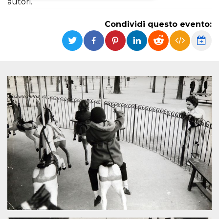
autori.
Necessari
Marketing
Condividi questo evento:
I cookie strettamente necessari o tecnici sono
indispensabili al funzionamento del sito. I
servizi qui presenti non potranno funzionare
senza.
Provider /
Nome
Scadenza
Descrizione
Dominio
cf_clearance
1 anno
Clearance
Cloudflare,
Cookie from
Inc.
CloudFlare
.oooh.events
stores the proof
of challenge
passed. It is
used to no
longer issue a
captcha or
jschallenge
challenge if
present. It is
required to
reach origin
server.
wordpress_test_cookie
Sessione
Cookie di
Automattic
Wordpress,
Inc.
verifica che il