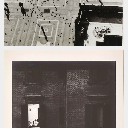
mese
viene
m.stripe.com
generalmente
utilizzato per le
prestazioni e
l'ottimizzazione
dei servizi di
elaborazione
dei pagamenti,
facilitando la
memorizzazione
dei contenuti
sul browser per
rendere le
pagine più
veloci.
CookieScriptConsent
4
Questo cookie
CookieScript
settimane
viene utilizzato
oooh.events
2 giorni
dal servizio
Cookie-
Script.com per
ricordare le
preferenze di
consenso sui
cookie dei
visitatori. È
necessario che il
banner dei
cookie di
Cookie-
Script.com
funzioni