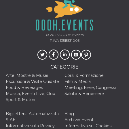
VISITOR_INFO1_LIVE
5 mesi 4
Questo cook
Google LLC
settimane
impostato 
.youtube.com
Youtube pe
tenere tracc
delle prefe
dell'utente p
video di Yo
© 2026
OOOH.Events
incorporati 
siti; può an
P.IVA 13515531005
determinare 
visitatore de
web sta
utilizzando 
nuova o la
vecchia ver
CATEGORIE
dell'interfac
Youtube.
Arte, Mostre & Musei
Corsi & Formazione
VISITOR_PRIVACY_METADATA
5 mesi 4
Questo coo
YouTube
Escursioni & Visite Guidate
Film & Media
settimane
viene utiliz
.youtube.com
Food & Beverages
Meeting, Fiere, Congressi
per memori
le scelte di
Musica, Eventi Live, Club
Salute & Benessere
consenso e
Sport & Motori
privacy dell
per la loro
interazione 
sito. Registr
Biglietteria Automatizzata
Blog
sul consens
SIAE
Archivio Eventi
visitatore r
a varie poli
Informativa sulla Privacy
Informativa sui Cookies
impostazion