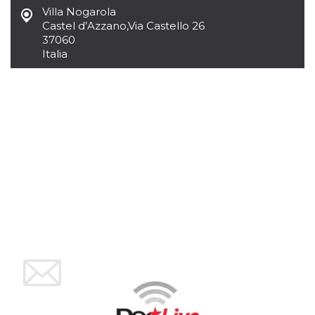
Villa Nogarola
Castel d’Azzano
,
Via Castello 26
37060
Italia