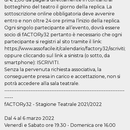
.oooh.events
browser accetti i
botteghino del teatro il giorno della replica. La
cookie.
sottoscrizione online obbligatoria deve avvenire
PHPSESSID
Sessione
Cookie
PHP.net
entro e non oltre 24 ore prima l’inizio della replica.
generato da
oooh.events
applicazioni
Ogni singolo partecipante all’evento, dovrà essere
basate sul
linguaggio PHP.
socio di fACTORy32 pertanto è necessario che ogni
Si tratta di un
identificatore
partecipante si registri al sito tramite il link:
generico
https://www.assofacile.it/calendario/factory32/iscriviti;
utilizzato per
mantenere le
oppure cliccando sul link a sinistra (o sotto, da
variabili di
sessione utente.
smartphone): ISCRIVITI.
Normalmente è
Senza la pervenuta richiesta associativa, la
un numero
generato in
conseguente presa in carico e accettazione, non si
modo casuale, il
modo in cui
potrà accedere alla sala teatrale.
viene utilizzato
può essere
---------------------------------------------------------------------
specifico per il
-----
sito, ma un
buon esempio è
fACTORy32 - Stagione Teatrale 2021/2022
mantenere uno
stato di accesso
per un utente
Dal 4 al 6 marzo 2022
tra le pagine.
Venerdì e Sabato ore 19.30 - Domenica ore 16.00
m
1 anno 1
Questo cookie
Stripe