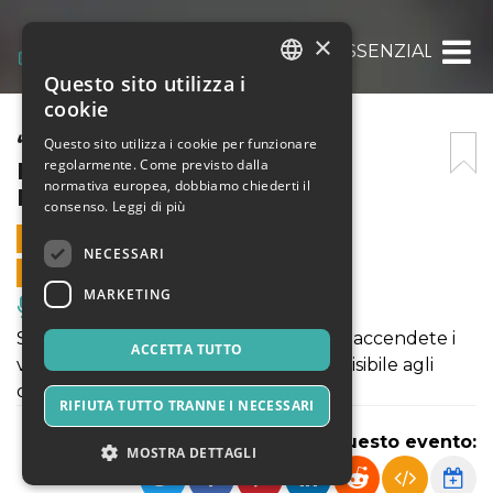
×
“IL PICCOLO PRINCIPE”…L’ESSENZIALE – S
Questo sito utilizza i
ITALIAN
cookie
ENGLISH
“IL PICCOLO PRINCIPE”…
Questo sito utilizza i cookie per funzionare
regolarmente. Come previsto dalla
L’ESSENZIALE – SABATO 5
SPANISH
normativa europea, dobbiamo chiederti il
MARZO 2022 ORE 19.30
consenso.
Leggi di più
5 MARZO 2022 - 19:30
NECESSARI
VENDITE ONLINE TERMINATE
MARKETING
Musica, Eventi Live, Club
Si apre il sipario, spegnete i telefoni ed accendete i
ACCETTA TUTTO
vostri cuori perché: "...L'essenziale è invisibile agli
occhi."
RIFIUTA TUTTO TRANNE I NECESSARI
Condividi questo evento:
MOSTRA DETTAGLI