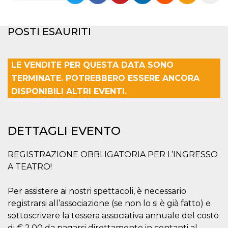
Necessari
Marketing
POSTI ESAURITI
I cookie strettamente necessari o tecnici sono
indispensabili al funzionamento del sito. I
servizi qui presenti non potranno funzionare
senza.
LE VENDITE PER QUESTA DATA SONO
Provider /
TERMINATE. POTREBBERO ESSERE ANCORA
Nome
Scadenza
Descrizione
Dominio
DISPONIBILI ALTRI EVENTI.
cf_clearance
1 anno
Clearance
Cloudflare,
Cookie from
Inc.
CloudFlare
.oooh.events
stores the proof
DETTAGLI EVENTO
of challenge
passed. It is
used to no
longer issue a
REGISTRAZIONE OBBLIGATORIA PER L’INGRESSO
captcha or
jschallenge
A TEATRO!
challenge if
present. It is
required to
Per assistere ai nostri spettacoli, è necessario
reach origin
server.
registrarsi all’associazione (se non lo si è già fatto) e
wordpress_test_cookie
Sessione
Cookie di
Automattic
sottoscrivere la tessera associativa annuale del costo
Wordpress,
Inc.
di € 2,00 da pagarsi direttamente in contanti al
verifica che il