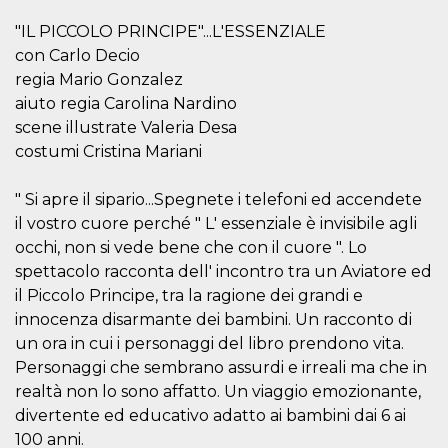
mese
viene
m.stripe.com
generalmente
"IL PICCOLO PRINCIPE"...L'ESSENZIALE
utilizzato per le
prestazioni e
con Carlo Decio
l'ottimizzazione
dei servizi di
regia Mario Gonzalez
elaborazione
dei pagamenti,
aiuto regia Carolina Nardino
facilitando la
scene illustrate Valeria Desa
memorizzazione
dei contenuti
costumi Cristina Mariani
sul browser per
rendere le
pagine più
" Si apre il sipario...Spegnete i telefoni ed accendete
veloci.
il vostro cuore perché " L' essenziale è invisibile agli
CookieScriptConsent
4
Questo cookie
CookieScript
settimane
viene utilizzato
oooh.events
occhi, non si vede bene che con il cuore ". Lo
2 giorni
dal servizio
Cookie-
spettacolo racconta dell' incontro tra un Aviatore ed
Script.com per
il Piccolo Principe, tra la ragione dei grandi e
ricordare le
preferenze di
innocenza disarmante dei bambini. Un racconto di
consenso sui
cookie dei
un ora in cui i personaggi del libro prendono vita.
visitatori. È
Personaggi che sembrano assurdi e irreali ma che in
necessario che il
banner dei
realtà non lo sono affatto. Un viaggio emozionante,
cookie di
Cookie-
divertente ed educativo adatto ai bambini dai 6 ai
Script.com
funzioni
100 anni.