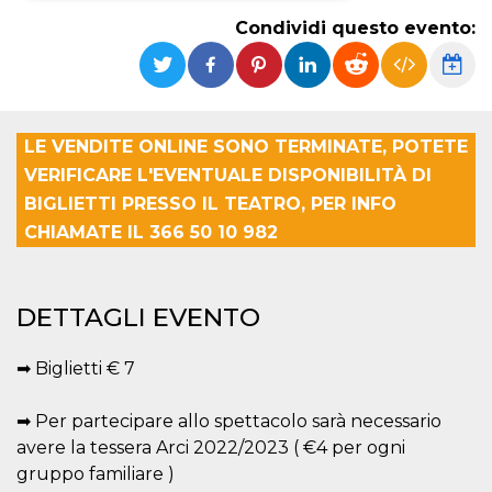
Condividi questo evento:
Necessari
Marketing
I cookie strettamente necessari o tecnici sono
indispensabili al funzionamento del sito. I
servizi qui presenti non potranno funzionare
senza.
LE VENDITE ONLINE SONO TERMINATE, POTETE
Provider /
VERIFICARE L'EVENTUALE DISPONIBILITÀ DI
Nome
Scadenza
Descrizione
Dominio
BIGLIETTI PRESSO IL TEATRO, PER INFO
cf_clearance
1 anno
Clearance
Cloudflare,
Cookie from
CHIAMATE IL 366 50 10 982
Inc.
CloudFlare
.oooh.events
stores the proof
of challenge
passed. It is
used to no
DETTAGLI EVENTO
longer issue a
captcha or
jschallenge
➡ Biglietti € 7
challenge if
present. It is
required to
reach origin
➡ Per partecipare allo spettacolo sarà necessario
server.
avere la tessera Arci 2022/2023 ( €4 per ogni
wordpress_test_cookie
Sessione
Cookie di
Automattic
gruppo familiare )
Wordpress,
Inc.
verifica che il