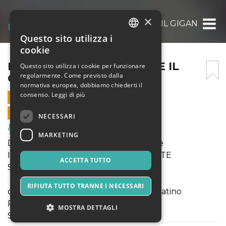
×
IL PRINCIPE LA RONDINE E IL GIGANTE ORE
Questo sito utilizza i
ITALIAN
cookie
ENGLISH
IL PRINCIPE LA RONDINE E IL
Questo sito utilizza i cookie per funzionare
regolarmente. Come previsto dalla
GIGANTE ORE 18:30
SPANISH
normativa europea, dobbiamo chiederti il
consenso.
Leggi di più
26 FEBBRAIO 2023 - 18:30
VENDITE ONLINE TERMINATE
NECESSARI
Musica, Eventi Live, Club
MARKETING
Domenica 26 Febbraio - Teatro Atlante
IL PRINCIPE, LA RONDINE E IL GIGANTE
ACCETTA TUTTO
Spettacolo di narrazione e magia
RIFIUTA TUTTO TRANNE I NECESSARI
di e con Emilio Ajovalasit e Preziosa Salatino
Primo turno ore 11:30
MOSTRA DETTAGLI
Secondo turno ore 18:30