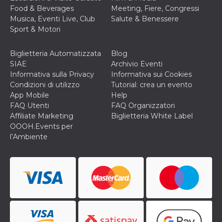
cookie viene
Food & Beverages
Meeting, Fiere, Congressi
anche trami
Musica, Eventi Live, Club
Salute & Benessere
piace e altri
pulsanti e t
Sport & Motori
Facebook
posizionati 
molti siti W
Biglietteria Automatizzata
Blog
diversi.
SIAE
Archivio Eventi
dpr
.facebook.com
1
permette di
Informativa sulla Privacy
Informativa sui Cookies
settimana
controllare 
funzione “S
Condizioni di utilizzo
Tutorial: crea un evento
su Facebook
App Mobile
Help
pulsante “M
piace”, rac
FAQ Utenti
FAQ Organizzatori
le impostaz
Affiliate Marketing
Biglietteria White Label
della lingua
permettono
OOOH.Events per
condividere
l’Ambiente
pagina.
fr
3 mesi
Contiene la
Meta
combinazio
Platform Inc.
ID univoco 
.facebook.com
browser e
dell'utente,
utilizzata pe
pubblicità m
oo
5 anni
consente
Meta
all'utente di
Platform Inc.