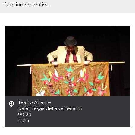
mese
viene
m.stripe.com
funzione narrativa.
generalmente
utilizzato per le
prestazioni e
l'ottimizzazione
dei servizi di
elaborazione
dei pagamenti,
facilitando la
memorizzazione
dei contenuti
sul browser per
rendere le
pagine più
veloci.
CookieScriptConsent
4
Questo cookie
CookieScript
settimane
viene utilizzato
oooh.events
2 giorni
dal servizio
Cookie-
Script.com per
ricordare le
preferenze di
consenso sui
Teatro Atlante
cookie dei
visitatori. È
palermo
,
via della vetriera 23
necessario che il
90133
banner dei
cookie di
Italia
Cookie-
Script.com
funzioni