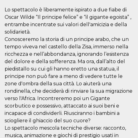
.oooh.events
browser accetti i
cookie.
Lo spettacolo è liberamente ispirato a due fiabe di
Oscar Wilde “Il principe felice” e “il gigante egoista” ,
PHPSESSID
Sessione
Cookie
PHP.net
generato da
oooh.events
entrambe incentrate sui valori dell'amicizia e della
applicazioni
basate sul
solidarietà.
linguaggio PHP.
Conosceremo la storia di un principe arabo, che un
Si tratta di un
identificatore
tempo viveva nel castello della Zisa, immerso nella
generico
utilizzato per
ricchezza e nell’abbondanza, ignorando l’esistenza
mantenere le
variabili di
del dolore e della sofferenza. Ma ora, dall’alto del
sessione utente.
piedistallo su cui gli hanno eretto una statua, il
Normalmente è
un numero
principe non può fare a meno di vedere tutte le
generato in
modo casuale, il
zone d'ombra della sua città. Lo aiuterà una
modo in cui
rondinella, che deciderà di rinviare la sua migrazione
viene utilizzato
può essere
verso l'Africa. Incontreremo poi un Gigante
specifico per il
sito, ma un
scorbutico e possessivo, attaccato ai suoi beni e
buon esempio è
mantenere uno
incapace di condividerli. Riusciranno i bambini a
stato di accesso
sciogliere il ghiaccio del suo cuore?
per un utente
tra le pagine.
Lo spettacolo mescola tecniche diverse: racconto,
m
1 anno 1
Questo cookie
Stripe
musica, animazione e giochi di prestigio usati in