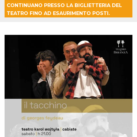
CONTINUANO PRESSO LA BIGLIETTERIA DEL
Necessari
Marketing
TEATRO FINO AD ESAURIMENTO POSTI.
I cookie strettamente necessari o tecnici sono
indispensabili al funzionamento del sito. I
servizi qui presenti non potranno funzionare
senza.
Provider /
Nome
Scadenza
Descrizione
Dominio
cf_clearance
1 anno
Clearance
Cloudflare,
Cookie from
Inc.
CloudFlare
.oooh.events
stores the proof
of challenge
passed. It is
used to no
longer issue a
captcha or
jschallenge
challenge if
present. It is
required to
reach origin
server.
wordpress_test_cookie
Sessione
Cookie di
Automattic
Wordpress,
Inc.
verifica che il