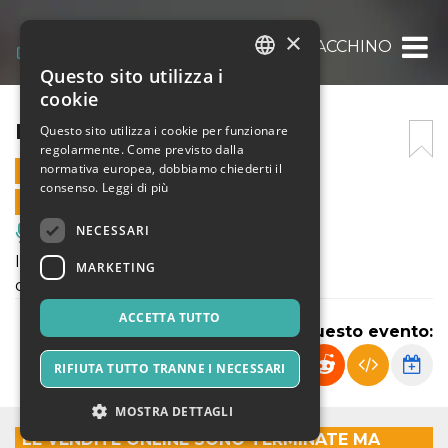
×
IL TACCHINO
Questo sito utilizza i
ITALIAN
cookie
ENGLISH
IL TACCHINO
Questo sito utilizza i cookie per funzionare
regolarmente. Come previsto dalla
SPANISH
normativa europea, dobbiamo chiederti il
30 NOVEMBRE 2024 - 21:00
consenso.
Leggi di più
VENDITE ONLINE TERMINATE
NECESSARI
Musica, Eventi Live, Club
IL TACCHINO
MARKETING
di georges feydeau
ACCETTA TUTTO
Condividi questo evento:
RIFIUTA TUTTO TRANNE I NECESSARI
MOSTRA DETTAGLI
LE VENDITE ONLINE SONO TERMINATE MA