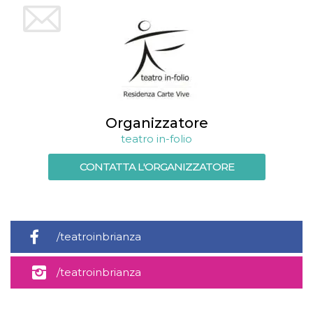
mese
viene
m.stripe.com
generalmente
utilizzato per le
prestazioni e
l'ottimizzazione
dei servizi di
elaborazione
dei pagamenti,
facilitando la
memorizzazione
dei contenuti
sul browser per
rendere le
Organizzatore
pagine più
teatro in-folio
veloci.
CookieScriptConsent
4
Questo cookie
CookieScript
CONTATTA L'ORGANIZZATORE
settimane
viene utilizzato
oooh.events
2 giorni
dal servizio
Cookie-
Script.com per
ricordare le
preferenze di
consenso sui
/teatroinbrianza
cookie dei
visitatori. È
necessario che il
banner dei
/teatroinbrianza
cookie di
Cookie-
Script.com
funzioni