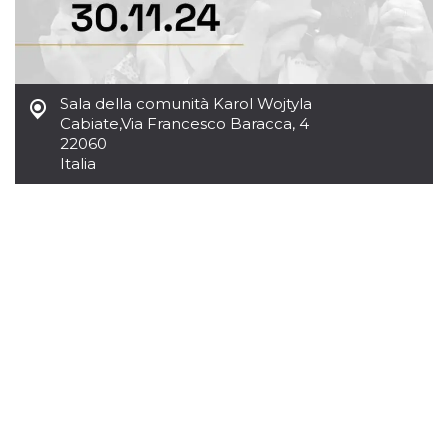
.oooh.events
browser accetti i
cookie.
PHPSESSID
Sessione
Cookie
PHP.net
generato da
oooh.events
applicazioni
basate sul
Sala della comunità Karol Wojtyla
linguaggio PHP.
Cabiate
,
Via Francesco Baracca, 4
Si tratta di un
identificatore
22060
generico
Italia
utilizzato per
mantenere le
variabili di
sessione utente.
Normalmente è
un numero
generato in
modo casuale, il
modo in cui
viene utilizzato
può essere
specifico per il
sito, ma un
buon esempio è
mantenere uno
stato di accesso
per un utente
tra le pagine.
m
1 anno 1
Questo cookie
Stripe