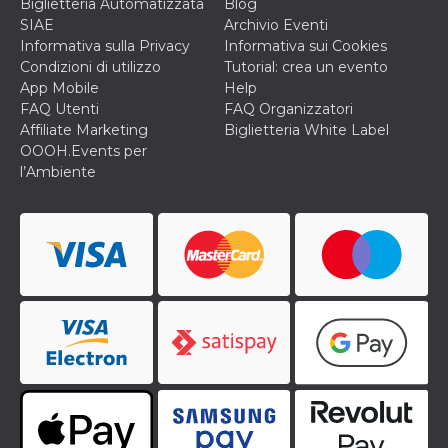
Biglietteria Automatizzata
Blog
o persistent
SIAE
Archivio Eventi
30 giorni
Informativa sulla Privacy
Informativa sui Cookies
datr
2 anni
Questo coo
Meta
Condizioni di utilizzo
Tutorial: crea un evento
identifica il
Platform Inc.
browser che
.facebook.com
App Mobile
Help
connette a
FAQ Utenti
FAQ Organizzatori
Facebook. 
direttament
Affiliate Marketing
Biglietteria White Label
legato alla 
OOOH.Events per
Facebook
dell'utente.
l’Ambiente
Facebook s
che viene
utilizzato p
aiutare con 
sicurezza e a
di accesso
sospette, in
particolare p
rilevamento
bot che ten
di accedere 
servizio. F
afferma anc
il profilo
comportame
associato a
ciascun coo
datr viene
eliminato d
giorni. Que