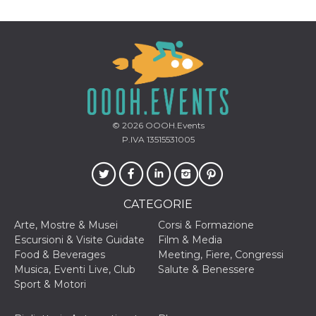
correttamente.
Storage declaration
Storage
Nome
Descrizione
type
fbssls_314278995690155
Session
storage
wpEmojiSettingsSupports
Session
storage
© 2026
OOOH.Events
P.IVA 13515531005
cn_uc__
Local
storage
CATEGORIE
Arte, Mostre & Musei
Corsi & Formazione
Escursioni & Visite Guidate
Film & Media
Food & Beverages
Meeting, Fiere, Congressi
Provider /
Nome
Scadenza
Descrizione
Musica, Eventi Live, Club
Salute & Benessere
Dominio
Sport & Motori
c_user
4
Cookie di a
Meta
settimane
utente. Può
Platform Inc.
2 giorni
essere di se
.facebook.com