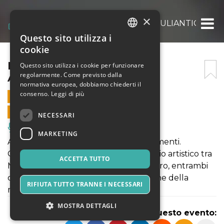
×
IL TEMPO DELLA VOCE – APULIANTIQUA 2
Questo sito utilizza i
ITALIAN
cookie
ENGLISH
IL TEMPO DELLA VOCE –
Questo sito utilizza i cookie per funzionare
regolarmente. Come previsto dalla
APULIANTIQUA 2024
SPANISH
normativa europea, dobbiamo chiederti il
consenso.
Leggi di più
26 OTTOBRE 2024 - 20:30
VENDITE ONLINE TERMINATE
NECESSARI
Musica, Eventi Live, Club
MARKETING
Antica e nuova musica per voci e strumenti.
Questo progetto è il frutto del sodalizio artistico tra
ACCETTA TUTTO
Musicatreize e l’Ensemble Orfeo Futuro, entrambi
dediti alla diffusione ed alla promozione della
RIFIUTA TUTTO TRANNE I NECESSARI
musica antica e contemporanea.
MOSTRA DETTAGLI
Condividi questo evento: