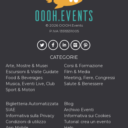
VISITOR_INFO1_LIVE
5 mesi 4
Questo cook
Google LLC
settimane
impostato 
.youtube.com
Youtube pe
tenere tracc
delle prefe
© 2026
OOOH.Events
dell'utente p
video di Yo
P.IVA 13515531005
incorporati 
siti; può an
determinare 
visitatore de
web sta
utilizzando 
CATEGORIE
nuova o la
vecchia ver
Arte, Mostre & Musei
Corsi & Formazione
dell'interfac
Youtube.
Escursioni & Visite Guidate
Film & Media
Food & Beverages
Meeting, Fiere, Congressi
VISITOR_PRIVACY_METADATA
5 mesi 4
Questo coo
YouTube
settimane
viene utiliz
.youtube.com
Musica, Eventi Live, Club
Salute & Benessere
per memori
Sport & Motori
le scelte di
consenso e
privacy dell
per la loro
Biglietteria Automatizzata
Blog
interazione 
SIAE
Archivio Eventi
sito. Registr
sul consens
Informativa sulla Privacy
Informativa sui Cookies
visitatore r
Condizioni di utilizzo
Tutorial: crea un evento
a varie poli
impostazion
App Mobile
Help