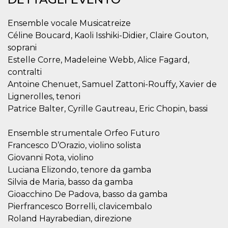
.oooh.events
browser accetti i
cookie.
Ensemble vocale Musicatreize
PHPSESSID
Sessione
Cookie
PHP.net
Céline Boucard, Kaoli Isshiki-Didier, Claire Gouton,
generato da
oooh.events
applicazioni
soprani
basate sul
linguaggio PHP.
Estelle Corre, Madeleine Webb, Alice Fagard,
Si tratta di un
contralti
identificatore
generico
Antoine Chenuet, Samuel Zattoni-Rouffy, Xavier de
utilizzato per
mantenere le
Lignerolles, tenori
variabili di
sessione utente.
Patrice Balter, Cyrille Gautreau, Eric Chopin, bassi
Normalmente è
un numero
generato in
Ensemble strumentale Orfeo Futuro
modo casuale, il
modo in cui
Francesco D’Orazio, violino solista
viene utilizzato
Giovanni Rota, violino
può essere
specifico per il
Luciana Elizondo, tenore da gamba
sito, ma un
buon esempio è
Silvia de Maria, basso da gamba
mantenere uno
stato di accesso
Gioacchino De Padova, basso da gamba
per un utente
Pierfrancesco Borrelli, clavicembalo
tra le pagine.
Roland Hayrabedian, direzione
m
1 anno 1
Questo cookie
Stripe