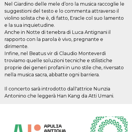
correttamente.
Nel Giardino delle mele d’oro la musica raccoglie le
suggestioni del testo e lo commenta attraverso il
Storage declaration
violino solista che è, di fatto, Eracle col suo lamento
Storage
Nome
Descrizione
e la sua inquietudine.
type
Anche in Notte di tenebra di Luca Antignani il
fbssls_314278995690155
Session
storage
rapporto con la parola è vivo, pregnante e
dirimente.
wpEmojiSettingsSupports
Session
storage
Infine, nel Beatus vir di Claudio Monteverdi
cn_uc__
Local
troviamo quelle soluzioni tecniche e stilistiche
storage
proprie dei generi profani in uno stile che, riversato
nella musica sacra, abbatte ogni barriera.
Il concerto sarà introdotto dall'attrice Nunzia
Antonino che leggerà Han Kang da Atti Umani.
Provider /
Nome
Scadenza
Descrizione
Dominio
c_user
4
Cookie di a
Meta
settimane
utente. Può
Platform Inc.
2 giorni
essere di se
.facebook.com