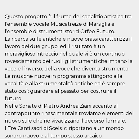
mese
viene
m.stripe.com
generalmente
utilizzato per le
prestazioni e
Questo progetto è il frutto del sodalizio artistico tra
l'ottimizzazione
dei servizi di
l’ensemble vocale Musicatreize di Marsiglia e
elaborazione
l’ensemble di strumenti storici Orfeo Futuro.
dei pagamenti,
facilitando la
La ricerca sulle antiche e nuove prassi caratterizza il
memorizzazione
dei contenuti
lavoro dei due gruppi ed il risultato è un
sul browser per
rendere le
meraviglioso intreccio nel quale vi è un continuo
pagine più
rovesciamento dei ruoli: gli strumenti che imitano la
veloci.
voce e l’inverso, della voce che diventa strumento.
CookieScriptConsent
4
Questo cookie
CookieScript
settimane
viene utilizzato
oooh.events
Le musiche nuove in programma attingono alla
2 giorni
dal servizio
vocalità e alla strumentalità antiche ed è sempre
Cookie-
Script.com per
stato così: guardare al passato per costruire il
ricordare le
preferenze di
futuro.
consenso sui
cookie dei
Nelle Sonate di Pietro Andrea Ziani accanto al
visitatori. È
contrappunto rinascimentale troviamo elementi del
necessario che il
banner dei
nuovo stile che ne vivacizzano il decorso formale.
cookie di
Cookie-
I Tre Canti sacri di Scelsi ci riportano a un mondo
Script.com
sonoro nuovo e al tempo stesso arcaico.
funzioni