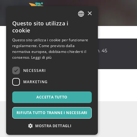
×
Questo sito utilizza i
ITALIAN
cookie
ENGLISH
Questo sito utilizza i cookie per funzionare
Museo Cascella
regolarmente. Come previsto dalla
SPANISH
Pescara
,
Viale Marconi n. 45
normativa europea, dobbiamo chiederti il
65127
consenso.
Leggi di più
Italia
NECESSARI
MARKETING
ACCETTA TUTTO
RIFIUTA TUTTO TRANNE I NECESSARI
MOSTRA DETTAGLI