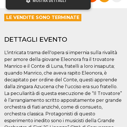
MOSTRA DETTAGLI
LE VENDITE SONO TERMINATE
Necessari
Marketing
Non classificati
DETTAGLI EVENTO
I cookie strettamente necessari o tecnici sono
indispensabili al funzionamento del sito. I
servizi qui presenti non potranno funzionare
L'intricata trama dell'opera si impernia sulla rivalità
senza.
per amore della giovane Eleonora fra il trovatore
Provider /
Nome
Scadenza
Descrizione
Manrico e il Conte di Luna, fratelli a loro insaputa;
Dominio
quando Manrico, che aveva rapito Eleonora, è
cf_clearance
1 anno
Clearance
Cloudflare,
Cookie from
decapitato per ordine del Conte, questi apprende
Inc.
CloudFlare
.oooh.events
dalla zingara Azucena che l'ucciso era suo fratello.
stores the proof
of challenge
La peculiarità di questa esecuzione de “Il Trovatore”
passed. It is
used to no
è l’arrangiamento scritto appositamente per grande
longer issue a
orchestra di fiati anziché, come di consueto,
captcha or
jschallenge
orchestra classica. Protagonisti di questo
challenge if
present. It is
esperimento inedito sono i musicisti della Grande
required to
reach origin