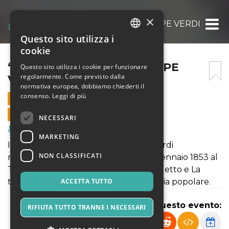
×
“IL TROVATORE” – GIUSEPPE VERDI
Questo sito utilizza i
ITALIAN
cookie
ENGLISH
“IL TROVATORE” – GIUSEPPE
Questo sito utilizza i cookie per funzionare
regolarmente. Come previsto dalla
VERDI
SPANISH
normativa europea, dobbiamo chiederti il
consenso.
Leggi di più
10 AGOSTO 2023 - 21:00
VENDITE ONLINE TERMINATE
NECESSARI
Musica, Eventi Live, Club
MARKETING
Il trovatore è un'opera di Giuseppe Verdi
NON CLASSIFICATI
rappresentata in prima assoluta il 19 gennaio 1853 al
Teatro Apollo di Roma. Assieme a Rigoletto e La
traviata fa parte della cosiddetta trilogia popolare.
ACCETTA TUTTO
Condividi questo evento:
RIFIUTA TUTTO TRANNE I NECESSARI