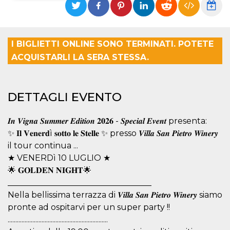
Necessari
Marketing
I cookie strettamente necessari o tecnici sono
I BIGLIETTI ONLINE SONO TERMINATI. POTETE
indispensabili al funzionamento del sito. I
servizi qui presenti non potranno funzionare
ACQUISTARLI LA SERA STESSA.
senza.
Provider /
Nome
Scadenza
Descrizione
Dominio
DETTAGLI EVENTO
cf_clearance
1 anno
Clearance
Cloudflare,
Cookie from
Inc.
CloudFlare
.oooh.events
𝑰𝒏 𝑽𝒊𝒈𝒏𝒂 𝑺𝒖𝒎𝒎𝒆𝒓 𝑬𝒅𝒊𝒕𝒊𝒐𝒏 𝟐𝟎𝟐𝟔 - 𝑺𝒑𝒆𝒄𝒊𝒂𝒍 𝑬𝒗𝒆𝒏𝒕 presenta:
stores the proof
of challenge
✨ 𝐈𝐥 𝐕𝐞𝐧𝐞𝐫𝐝ì 𝐬𝐨𝐭𝐭𝐨 𝐥𝐞 𝐒𝐭𝐞𝐥𝐥𝐞 ✨ presso 𝑽𝒊𝒍𝒍𝒂 𝑺𝒂𝒏 𝑷𝒊𝒆𝒕𝒓𝒐 𝑾𝒊𝒏𝒆𝒓𝒚
passed. It is
used to no
il tour continua ...
longer issue a
★ VENERDì 10 LUGLIO ★
captcha or
jschallenge
🌟 𝐆𝐎𝐋𝐃𝐄𝐍 𝐍𝐈𝐆𝐇𝐓🌟
challenge if
present. It is
___________________________________
required to
reach origin
Nella bellissima terrazza di 𝑽𝒊𝒍𝒍𝒂 𝑺𝒂𝒏 𝑷𝒊𝒆𝒕𝒓𝒐 𝑾𝒊𝒏𝒆𝒓𝒚 siamo
server.
pronte ad ospitarvi per un super party !!
wordpress_test_cookie
Sessione
Cookie di
Automattic
.................................................................
Wordpress,
Inc.
verifica che il