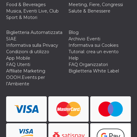
privacy,
Food & Beverages
Meeting, Fiere, Congressi
garantendo 
Musica, Eventi Live, Club
Salute & Benessere
loro prefer
siano onora
Sport & Motori
nelle sessio
future.
Biglietteria Automatizzata
Blog
__Secure-ROLLOUT_TOKEN
.youtube.com
5 mesi 4
Utilizzato d
settimane
YouTube pe
SIAE
Archivio Eventi
gestire
Informativa sulla Privacy
Informativa sui Cookies
l'implement
e la
Condizioni di utilizzo
Tutorial: crea un evento
sperimenta
App Mobile
Help
delle funzio
Aiuta Googl
FAQ Utenti
FAQ Organizzatori
controllare 
Affiliate Marketing
Biglietteria White Label
nuove
funzionalità
OOOH.Events per
modifiche
l’Ambiente
dell'interfac
vengono mo
agli utenti
nell'ambito 
e
implementa
graduali,
garantendo
un'esperien
coerente pe
determinat
utente dura
esperiment