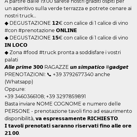
A partire dalle 19.00 sarete nostri graditi ospiti per
.oooh.events
browser accetti i
un aperitivo sulla verde terrazza e potrete cenare ai
cookie.
nostri truck...
PHPSESSID
Sessione
Cookie
PHP.net
generato da
oooh.events
◆ DEGUSTAZIONE 𝟭𝟮€ con calice di 1 calice di vino
applicazioni
#con #prenotazione 𝗢𝗡𝗟𝗜𝗡𝗘
basate sul
linguaggio PHP.
◆ DEGUSTAZIONE 𝟭𝟱€ con calice di 1 calice di vino
Si tratta di un
identificatore
𝗜𝗡 𝗟𝗢𝗖𝗢
generico
utilizzato per
◆ Zona #food #truck pronta a soddisfare i vostri
mantenere le
palati
variabili di
sessione utente.
𝘼𝙡𝙡𝙚 𝙥𝙧𝙞𝙢𝙚 𝟯𝟬𝟬 RAGAZZE 𝙪𝙣 𝙨𝙞𝙢𝙥𝙖𝙩𝙞𝙘𝙤 #𝙜𝙖𝙙𝙜𝙚𝙩
Normalmente è
un numero
PRENOTAZIONI: 📞 +39 3792677340 anche
generato in
(Whatsapp)
modo casuale, il
modo in cui
Oppure:
viene utilizzato
può essere
+39 3460366108; +39 3297859891
specifico per il
sito, ma un
Basta inviare NOME COGNOME e numero delle
buon esempio è
PERSONE - prenotazione tavoli fino ad esaurimento
mantenere uno
stato di accesso
disponibilità, 𝘃𝗮 𝗲𝘀𝗽𝗿𝗲𝘀𝘀𝗮𝗺𝗲𝗻𝘁𝗲 𝗥𝗜𝗖𝗛𝗜𝗘𝗦𝗧𝗢.
per un utente
tra le pagine.
𝗜 𝘁𝗮𝘃𝗼𝗹𝗶 𝗽𝗿𝗲𝗻𝗼𝘁𝗮𝘁𝗶 𝘀𝗮𝗿𝗮𝗻𝗻𝗼 𝗿𝗶𝘀𝗲𝗿𝘃𝗮𝘁𝗶 𝗳𝗶𝗻𝗼 𝗮𝗹𝗹𝗲 𝗼𝗿𝗲
𝟮𝟭.𝟬𝟬.
m
1 anno 1
Questo cookie
Stripe