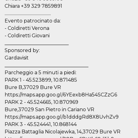
correttamente.
Chiara +39 329 7859891
Storage declaration
..................................................
Evento patrocinato da:
Storage
Nome
Descrizione
type
- Coldiretti Verona
- Coldiretti Giovani
fbssls_314278995690155
Session
storage
__________________________
wpEmojiSettingsSupports
Session
Sponsored by:
storage
Gardavisit
cn_uc__
Local
__________________________________
storage
Parcheggio a 5 minuti a piedi:
PARK 1 - 45.523899, 10.871485
Bure B,37029 Bure VR
https://maps.app.goo.gl/6YEexb8Ha54SCZzG6
PARK 2 - 45.524665, 10.870969
Bure,37029 San Pietro in Cariano VR
Provider /
https://maps.app.goo.gl/b1dddgRd8X8UvhZv9
Nome
Scadenza
Descrizione
Dominio
PARK 3 - 45.524441, 10.868144
c_user
4
Cookie di a
Meta
Piazza Battaglia Nicolajewka, 14,37029 Bure VR
settimane
utente. Può
Platform Inc.
2 giorni
essere di se
.facebook.com