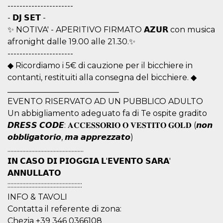
mese
viene
m.stripe.com
----------------------
generalmente
utilizzato per le
- 𝗗𝗝 𝗦𝗘𝗧 -
prestazioni e
✨ NOTIVA' - APERITIVO FIRMATO 𝗔𝗭𝗨𝗥 con musica
l'ottimizzazione
dei servizi di
afronight dalle 19.00 alle 21.30.✨
elaborazione
dei pagamenti,
----------------------
facilitando la
memorizzazione
◆ Ricordiamo i 5€ di cauzione per il bicchiere in
dei contenuti
contanti, restituiti alla consegna del bicchiere. ◆
sul browser per
rendere le
____________________________
pagine più
veloci.
EVENTO RISERVATO AD UN PUBBLICO ADULTO
Un abbigliamento adeguato fa di Te ospite gradito
CookieScriptConsent
4
Questo cookie
CookieScript
settimane
viene utilizzato
oooh.events
𝘿𝙍𝙀𝙎𝙎 𝘾𝙊𝘿𝙀: 𝐀𝐂𝐂𝐄𝐒𝐒𝐎𝐑𝐈𝐎 𝐎 𝐕𝐄𝐒𝐓𝐈𝐓𝐎 𝐆𝐎𝐋𝐃 (𝙣𝙤𝙣
2 giorni
dal servizio
Cookie-
𝙤𝙗𝙗𝙡𝙞𝙜𝙖𝙩𝙤𝙧𝙞𝙤, 𝙢𝙖 𝙖𝙥𝙥𝙧𝙚𝙯𝙯𝙖𝙩𝙤)
Script.com per
ricordare le
...................................................
preferenze di
𝗜𝗡 𝗖𝗔𝗦𝗢 𝗗𝗜 𝗣𝗜𝗢𝗚𝗚𝗜𝗔 𝗟'𝗘𝗩𝗘𝗡𝗧𝗢 𝗦𝗔𝗥𝗔'
consenso sui
cookie dei
𝗔𝗡𝗡𝗨𝗟𝗟𝗔𝗧𝗢
visitatori. È
necessario che il
::::::::::::::::::::::::::::::::::::::::::::::::::
banner dei
INFO & TAVOLI
cookie di
Cookie-
Contatta il referente di zona:
Script.com
funzioni
Chezia +39 346 0366108