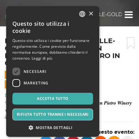
×
IL VENERDÌ SOTTO LE STELLE-GOLDEN PA
Questo sito utilizza i
ITALIAN
cookie
ENGLISH
IL VENERDÌ SOTTO LE STELLE-
Questo sito utilizza i cookie per funzionare
regolarmente. Come previsto dalla
GOLDEN PARTY-VILLA SAN
SPANISH
normativa europea, dobbiamo chiederti il
PIETRO WINERY-SAN PIETRO IN
consenso.
Leggi di più
CARIANO
NECESSARI
10 LUGLIO 2026 - 19:00
MARKETING
VENDITE ONLINE TERMINATE
Food & Beverages
ACCETTA TUTTO
✨ 𝐈𝐥 𝐕𝐞𝐧𝐞𝐫𝐝ì 𝐬𝐨𝐭𝐭𝐨 𝐥𝐞 𝐒𝐭𝐞𝐥𝐥𝐞 ✨ presso 𝑽𝒊𝒍𝒍𝒂 𝑺𝒂𝒏 𝑷𝒊𝒆𝒕𝒓𝒐 𝑾𝒊𝒏𝒆𝒓𝒚
★ VENERDì 10 LUGLIO ★
RIFIUTA TUTTO TRANNE I NECESSARI
🌟 𝐆𝐎𝐋𝐃𝐄𝐍 𝐍𝐈𝐆𝐇𝐓🌟
MOSTRA DETTAGLI
Condividi questo evento: