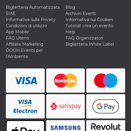
privacy,
Biglietteria Automatizzata
Blog
garantendo 
loro prefer
SIAE
Archivio Eventi
siano onora
Informativa sulla Privacy
Informativa sui Cookies
nelle sessio
future.
Condizioni di utilizzo
Tutorial: crea un evento
App Mobile
Help
__Secure-ROLLOUT_TOKEN
.youtube.com
5 mesi 4
Utilizzato d
settimane
YouTube pe
FAQ Utenti
FAQ Organizzatori
gestire
Affiliate Marketing
Biglietteria White Label
l'implement
e la
OOOH.Events per
sperimenta
l’Ambiente
delle funzio
Aiuta Googl
controllare 
nuove
funzionalità
modifiche
dell'interfac
vengono mo
agli utenti
nell'ambito 
e
implementa
graduali,
garantendo
un'esperien
coerente pe
determinat
utente dura
esperiment