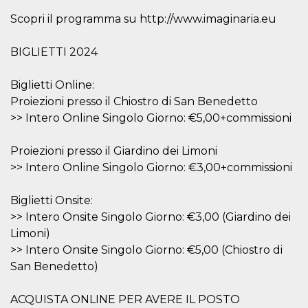
.oooh.events
browser accetti i
Scopri il programma su http://www.imaginaria.eu
cookie.
PHPSESSID
Sessione
Cookie
PHP.net
generato da
oooh.events
BIGLIETTI 2024
applicazioni
basate sul
linguaggio PHP.
Biglietti Online:
Si tratta di un
identificatore
Proiezioni presso il Chiostro di San Benedetto
generico
utilizzato per
>> Intero Online Singolo Giorno: €5,00+commissioni
mantenere le
variabili di
sessione utente.
Proiezioni presso il Giardino dei Limoni
Normalmente è
un numero
>> Intero Online Singolo Giorno: €3,00+commissioni
generato in
modo casuale, il
modo in cui
Biglietti Onsite:
viene utilizzato
può essere
>> Intero Onsite Singolo Giorno: €3,00 (Giardino dei
specifico per il
sito, ma un
Limoni)
buon esempio è
>> Intero Onsite Singolo Giorno: €5,00 (Chiostro di
mantenere uno
stato di accesso
San Benedetto)
per un utente
tra le pagine.
ACQUISTA ONLINE PER AVERE IL POSTO
m
1 anno 1
Questo cookie
Stripe