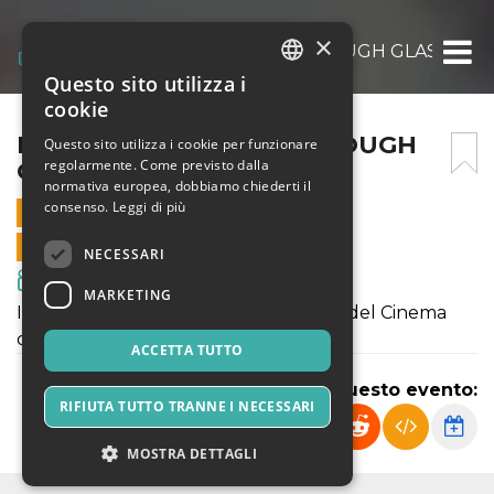
×
IMAGINARIA – MARY THROUGH GLASS
Questo sito utilizza i
ITALIAN
cookie
ENGLISH
IMAGINARIA – MARY THROUGH
Questo sito utilizza i cookie per funzionare
regolarmente. Come previsto dalla
GLASS
SPANISH
normativa europea, dobbiamo chiederti il
consenso.
Leggi di più
22 AGOSTO 2024 - 20:30
VENDITE ONLINE TERMINATE
NECESSARI
Film & Media
MARKETING
IMAGINARIA - Festival Internazionale del Cinema
d'Animazione d'Autore
ACCETTA TUTTO
Condividi questo evento:
RIFIUTA TUTTO TRANNE I NECESSARI
MOSTRA DETTAGLI