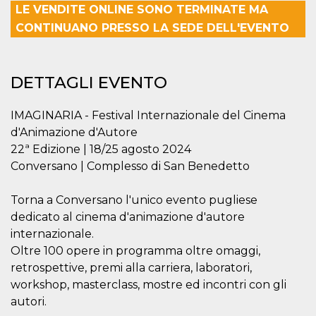
LE VENDITE ONLINE SONO TERMINATE MA
Necessari
Marketing
CONTINUANO PRESSO LA SEDE DELL'EVENTO
I cookie strettamente necessari o tecnici sono
indispensabili al funzionamento del sito. I
servizi qui presenti non potranno funzionare
DETTAGLI EVENTO
senza.
Provider /
Nome
Scadenza
Descrizione
IMAGINARIA - Festival Internazionale del Cinema
Dominio
d'Animazione d'Autore
cf_clearance
1 anno
Clearance
Cloudflare,
Cookie from
22ª Edizione | 18/25 agosto 2024
Inc.
CloudFlare
.oooh.events
Conversano | Complesso di San Benedetto
stores the proof
of challenge
passed. It is
used to no
Torna a Conversano l'unico evento pugliese
longer issue a
dedicato al cinema d'animazione d'autore
captcha or
jschallenge
internazionale.
challenge if
present. It is
Oltre 100 opere in programma oltre omaggi,
required to
reach origin
retrospettive, premi alla carriera, laboratori,
server.
workshop, masterclass, mostre ed incontri con gli
wordpress_test_cookie
Sessione
Cookie di
Automattic
autori.
Wordpress,
Inc.
verifica che il