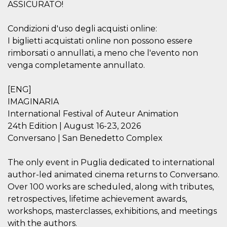
correttamente.
ASSICURATO!
Storage declaration
Condizioni d'uso degli acquisti online:
Storage
Nome
Descrizione
I biglietti acquistati online non possono essere
type
rimborsati o annullati, a meno che l'evento non
fbssls_314278995690155
Session
venga completamente annullato.
storage
wpEmojiSettingsSupports
Session
storage
[ENG]
IMAGINARIA
cn_uc__
Local
storage
International Festival of Auteur Animation
24th Edition | August 16-23, 2026
Conversano | San Benedetto Complex
The only event in Puglia dedicated to international
author-led animated cinema returns to Conversano.
Over 100 works are scheduled, along with tributes,
Provider /
Nome
Scadenza
Descrizione
Dominio
retrospectives, lifetime achievement awards,
workshops, masterclasses, exhibitions, and meetings
c_user
4
Cookie di a
Meta
settimane
utente. Può
Platform Inc.
with the authors.
2 giorni
essere di se
.facebook.com