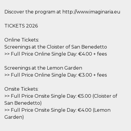
o persistent
30 giorni
Discover the program at http://www.imaginaria.eu
datr
2 anni
Questo coo
Meta
identifica il
Platform Inc.
browser che
.facebook.com
TICKETS 2026
connette a
Facebook. 
direttament
Online Tickets:
legato alla 
Facebook
Screenings at the Cloister of San Benedetto
dell'utente.
Facebook s
>> Full Price Online Single Day: €4.00 + fees
che viene
utilizzato p
aiutare con 
Screenings at the Lemon Garden
sicurezza e a
di accesso
>> Full Price Online Single Day: €3.00 + fees
sospette, in
particolare p
rilevamento
Onsite Tickets:
bot che ten
di accedere 
>> Full Price Onsite Single Day: €5.00 (Cloister of
servizio. F
afferma anc
San Benedetto)
il profilo
>> Full Price Onsite Single Day: €4.00 (Lemon
comportame
associato a
Garden)
ciascun coo
datr viene
eliminato d
giorni. Que