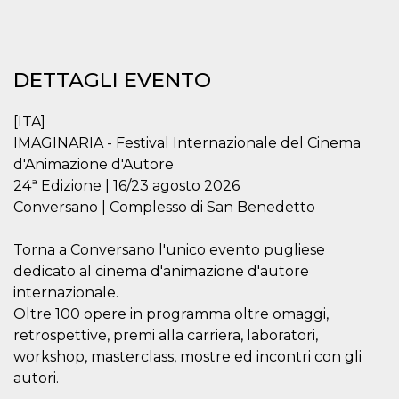
.oooh.events
browser accetti i
cookie.
PHPSESSID
Sessione
Cookie
PHP.net
generato da
oooh.events
DETTAGLI EVENTO
applicazioni
basate sul
linguaggio PHP.
Si tratta di un
[ITA]
identificatore
generico
IMAGINARIA - Festival Internazionale del Cinema
utilizzato per
mantenere le
d'Animazione d'Autore
variabili di
24ª Edizione | 16/23 agosto 2026
sessione utente.
Normalmente è
Conversano | Complesso di San Benedetto
un numero
generato in
modo casuale, il
Torna a Conversano l'unico evento pugliese
modo in cui
viene utilizzato
dedicato al cinema d'animazione d'autore
può essere
specifico per il
internazionale.
sito, ma un
buon esempio è
Oltre 100 opere in programma oltre omaggi,
mantenere uno
retrospettive, premi alla carriera, laboratori,
stato di accesso
per un utente
workshop, masterclass, mostre ed incontri con gli
tra le pagine.
autori.
m
1 anno 1
Questo cookie
Stripe