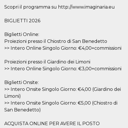
mese
viene
m.stripe.com
generalmente
Scopri il programma su http://www.imaginaria.eu
utilizzato per le
prestazioni e
l'ottimizzazione
BIGLIETTI 2026
dei servizi di
elaborazione
dei pagamenti,
facilitando la
Biglietti Online:
memorizzazione
dei contenuti
Proiezioni presso il Chiostro di San Benedetto
sul browser per
>> Intero Online Singolo Giorno: €4,00+commissioni
rendere le
pagine più
veloci.
Proiezioni presso il Giardino dei Limoni
CookieScriptConsent
4
Questo cookie
CookieScript
>> Intero Online Singolo Giorno: €3,00+commissioni
settimane
viene utilizzato
oooh.events
2 giorni
dal servizio
Cookie-
Script.com per
Biglietti Onsite:
ricordare le
preferenze di
>> Intero Onsite Singolo Giorno: €4,00 (Giardino dei
consenso sui
Limoni)
cookie dei
visitatori. È
>> Intero Onsite Singolo Giorno: €5,00 (Chiostro di
necessario che il
banner dei
San Benedetto)
cookie di
Cookie-
Script.com
ACQUISTA ONLINE PER AVERE IL POSTO
funzioni