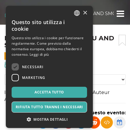
×
IMAGINARIA – ME AND YOU AND SMOKE
Questo sito utilizza i
ITALIAN
cookie
ENGLISH
IMAGINARIA – ME AND YOU AND
Questo sito utilizza i cookie per funzionare
regolarmente. Come previsto dalla
SMOKE
SPANISH
normativa europea, dobbiamo chiederti il
consenso.
Leggi di più
20 AGOSTO 2026 - 21:30
Film & Media
NECESSARI
MARKETING
IMAGINARIA - International festival of Auteur
ACCETTA TUTTO
Animation
RIFIUTA TUTTO TRANNE I NECESSARI
Condividi questo evento:
MOSTRA DETTAGLI