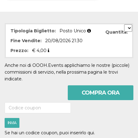
Necessari
Marketing
I cookie strettamente necessari o tecnici sono
indispensabili al funzionamento del sito. I
Tipologia Biglietto:
Posto Unico
Quantità:
servizi qui presenti non potranno funzionare
senza.
Fine Vendite:
20/08/2026 21:30
Provider /
Nome
Scadenza
Descrizione
Prezzo:
€
4,00
Dominio
cf_clearance
1 anno
Clearance
Cloudflare,
Cookie from
Anche noi di OOOH.Events applichiamo le nostre (piccole)
Inc.
CloudFlare
.oooh.events
commissioni di servizio, nella prossima pagina le trovi
stores the proof
of challenge
indicate.
passed. It is
used to no
longer issue a
COMPRA ORA
captcha or
jschallenge
challenge if
present. It is
required to
reach origin
server.
INVIA
wordpress_test_cookie
Sessione
Cookie di
Automattic
Se hai un codice coupon, puoi inserirlo qui.
Wordpress,
Inc.
verifica che il