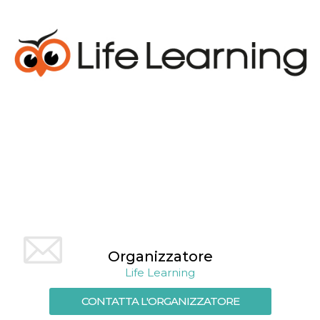
per un utente
tra le pagine.
CookieScriptConsent
4
Questo cookie
CookieScript
settimane
viene utilizzato
oooh.events
2 giorni
dal servizio
Cookie-
Script.com per
ricordare le
preferenze di
consenso sui
cookie dei
visitatori. È
necessario che il
banner dei
cookie di
Cookie-
Script.com
funzioni
correttamente.
m
1 anno 1
Questo cookie
Stripe
mese
viene
m.stripe.com
generalmente
utilizzato per le
Organizzatore
prestazioni e
Life Learning
l'ottimizzazione
dei servizi di
elaborazione
CONTATTA L'ORGANIZZATORE
dei pagamenti,
facilitando la