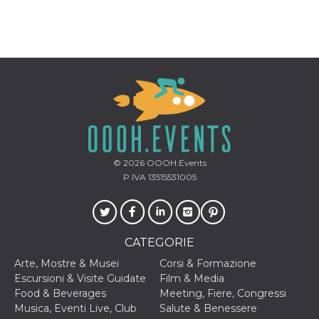
memorizzazione
dei contenuti
sul browser per
rendere le
pagine più
veloci.
Storage declaration
Nome
Storage type
Descrizione
wpEmojiSettingsSupports
Archiviazione
di sessione
cn_uc__
Archiviazione
locale
© 2026
OOOH.Events
P.IVA 13515531005
fbssls_314278995690155
Archiviazione
di sessione
CATEGORIE
Provider /
Nome
Scadenza
Descrizione
Arte, Mostre & Musei
Corsi & Formazione
Dominio
Escursioni & Visite Guidate
Film & Media
__Secure-
.youtube.com
5 mesi 4
Food & Beverages
Meeting, Fiere, Congressi
YNID
settimane
Provider /
Musica, Eventi Live, Club
Salute & Benessere
Nome
Scadenza
Descrizione
Dominio