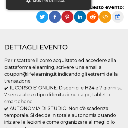
MOSTRA DETTAGLI
Condividi questo evento:
Necessari
Marketing
Non classificati
I cookie strettamente necessari o tecnici sono
indispensabili al funzionamento del sito. I
DETTAGLI EVENTO
servizi qui presenti non potranno funzionare
senza.
Per riscattare il corso acquistato ed accedere alla
Provider /
Nome
Scadenza
Descrizione
piattaforma elearning, scrivere una email a
Dominio
coupon@lifelearning.it indicando gli estremi della
cf_clearance
1 anno
Clearance
Cloudflare,
Cookie from
Inc.
transazione.
CloudFlare
.oooh.events
✔️ IL CORSO E' ONLINE: Disponibile H24 e 7 giorni su
stores the proof
of challenge
7 senza alcun tipo di limitazione da pc, tablet o
passed. It is
used to no
smartphone.
longer issue a
captcha or
✔️ AUTONOMIA DI STUDIO: Non c'è scadenza
jschallenge
temporale. Si decide in totale autonomia quando
challenge if
present. It is
iniziare le lezioni e come organizzare al meglio lo
required to
reach origin