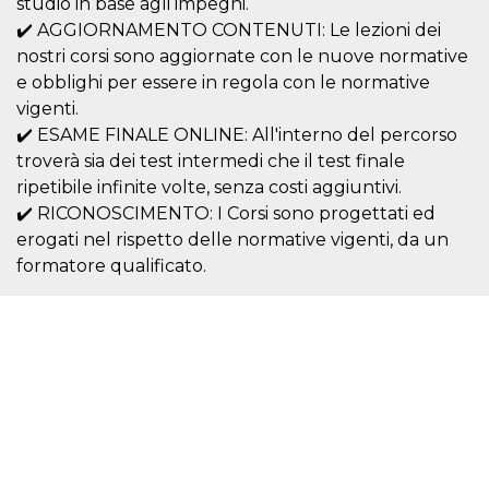
studio in base agli impegni.
server.
✔️ AGGIORNAMENTO CONTENUTI: Le lezioni dei
wordpress_test_cookie
Sessione
Cookie di
Automattic
nostri corsi sono aggiornate con le nuove normative
Wordpress,
Inc.
verifica che il
.oooh.events
e obblighi per essere in regola con le normative
browser accetti i
cookie.
vigenti.
✔️ ESAME FINALE ONLINE: All'interno del percorso
PHPSESSID
Sessione
Cookie
PHP.net
generato da
oooh.events
troverà sia dei test intermedi che il test finale
applicazioni
basate sul
ripetibile infinite volte, senza costi aggiuntivi.
linguaggio PHP.
✔️ RICONOSCIMENTO: I Corsi sono progettati ed
Si tratta di un
identificatore
erogati nel rispetto delle normative vigenti, da un
generico
utilizzato per
formatore qualificato.
mantenere le
variabili di
sessione utente.
Normalmente è
un numero
generato in
modo casuale, il
modo in cui
viene utilizzato
può essere
specifico per il
sito, ma un
buon esempio è
mantenere uno
stato di accesso