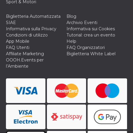
Sport & Motori
c_user
4
Cookie di a
Meta
settimane
utente. Può
Platform Inc.
2 giorni
essere di se
.facebook.com
Biglietteria Automatizzata
Blog
o persistent
SIAE
Archivio Eventi
30 giorni
Informativa sulla Privacy
Informativa sui Cookies
datr
1 anno 11
Questo coo
Meta
Condizioni di utilizzo
Tutorial: crea un evento
mesi
identifica il
Platform Inc.
browser che
.facebook.com
App Mobile
Help
connette a
FAQ Utenti
FAQ Organizzatori
Facebook. 
direttament
Affiliate Marketing
Biglietteria White Label
legato alla 
OOOH.Events per
Facebook
dell'utente.
l’Ambiente
Facebook s
che viene
utilizzato p
aiutare con 
sicurezza e a
di accesso
sospette, in
particolare p
rilevamento
bot che ten
di accedere 
servizio. F
afferma anc
il profilo
comportame
associato a