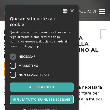
×
IMPARA LE BASI DEL MONTAGGIO VIDEO: D
Questo sito utilizza i
ITALIAN
cookie
ENGLISH
IMPARA LE BASI DEL
Questo sito utilizza i cookie per funzionare
regolarmente. Come previsto dalla
MONTAGGIO VIDEO: DALLA
SPANISH
normativa europea, dobbiamo chiederti il
SELEZIONE DELLE CLIP, ALLA
consenso.
Leggi di più
SCELTA DELLE MUSICHE FINO AL
MONTAGGIO FINALE
NECESSARI
28 LUGLIO 2021 - 12:05
MARKETING
VENDITE ONLINE TERMINATE
NON CLASSIFICATI
Corsi & Formazione
Il corso è progettato per donarti quella necessaria
ACCETTA TUTTO
consapevolezza di cosa vuol dire "raccontare per
immagini", scegliendo il taglio, la ritmica e la musica
RIFIUTA TUTTO TRANNE I NECESSARI
più adatta.