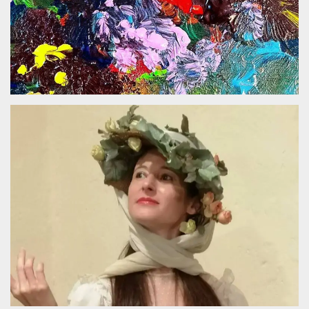
.oooh.events
browser accetti i
cookie.
PHPSESSID
Sessione
Cookie
PHP.net
generato da
oooh.events
applicazioni
basate sul
linguaggio PHP.
Si tratta di un
identificatore
generico
utilizzato per
mantenere le
variabili di
sessione utente.
Normalmente è
un numero
generato in
modo casuale, il
modo in cui
viene utilizzato
può essere
specifico per il
sito, ma un
buon esempio è
mantenere uno
stato di accesso
per un utente
tra le pagine.
m
1 anno 1
Questo cookie
Stripe