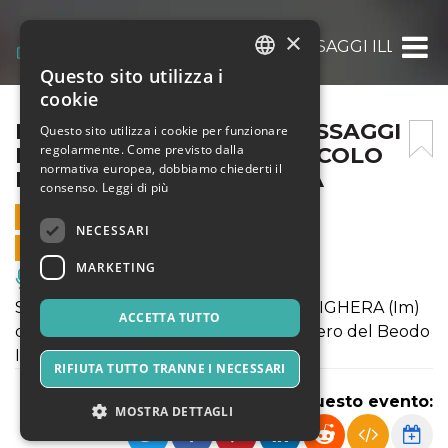
×
IMPRESSIONI DI LUCE- PASSAGGI ILLUSTR
Questo sito utilizza i
ITALIAN
cookie
ENGLISH
IMPRESSIONI DI LUCE- PASSAGGI
Questo sito utilizza i cookie per funzionare
regolarmente. Come previsto dalla
ILLUSTRI – H 18,15 SPETTACOLO
SPANISH
normativa europea, dobbiamo chiederti il
ITINERANTE BORDIGHERA
consenso.
Leggi di più
4 AGOSTO 2024 - 18:15
NECESSARI
VENDITE ONLINE TERMINATE
MARKETING
Musica, Eventi Live, Club
Spettacolo teatrale itinerante a BORDIGHERA (Im)
ACCETTA TUTTO
da Piazza del Popolo, sull'Antico Sentiero del Beodo
Info +39 3475446651 - +39 3477851494
RIFIUTA TUTTO TRANNE I NECESSARI
Condividi questo evento:
MOSTRA DETTAGLI