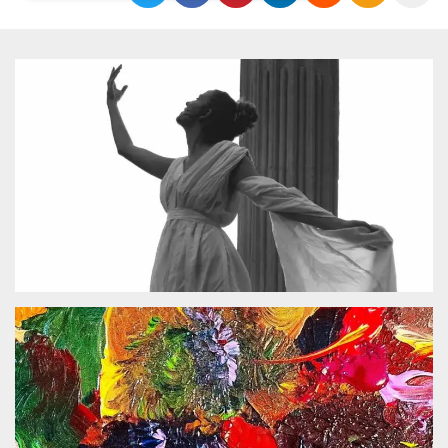
Necessari
Marketing
I cookie strettamente necessari o tecnici sono
indispensabili al funzionamento del sito. I
servizi qui presenti non potranno funzionare
senza.
Provider /
Nome
Scadenza
Descrizione
Dominio
cf_clearance
1 anno
Clearance
Cloudflare,
Cookie from
Inc.
CloudFlare
.oooh.events
stores the proof
of challenge
passed. It is
used to no
longer issue a
captcha or
jschallenge
challenge if
present. It is
required to
reach origin
server.
wordpress_test_cookie
Sessione
Cookie di
Automattic
Wordpress,
Inc.
verifica che il