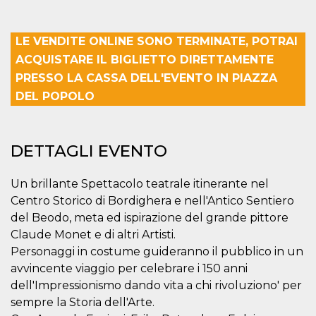
mese
viene
m.stripe.com
generalmente
utilizzato per le
prestazioni e
LE VENDITE ONLINE SONO TERMINATE, POTRAI
l'ottimizzazione
dei servizi di
ACQUISTARE IL BIGLIETTO DIRETTAMENTE
elaborazione
dei pagamenti,
PRESSO LA CASSA DELL'EVENTO IN PIAZZA
facilitando la
memorizzazione
DEL POPOLO
dei contenuti
sul browser per
rendere le
pagine più
veloci.
DETTAGLI EVENTO
CookieScriptConsent
4
Questo cookie
CookieScript
settimane
viene utilizzato
oooh.events
2 giorni
dal servizio
Un brillante Spettacolo teatrale itinerante nel
Cookie-
Centro Storico di Bordighera e nell'Antico Sentiero
Script.com per
ricordare le
del Beodo, meta ed ispirazione del grande pittore
preferenze di
consenso sui
Claude Monet e di altri Artisti.
cookie dei
visitatori. È
Personaggi in costume guideranno il pubblico in un
necessario che il
avvincente viaggio per celebrare i 150 anni
banner dei
cookie di
dell'Impressionismo dando vita a chi rivoluziono' per
Cookie-
Script.com
sempre la Storia dell'Arte.
funzioni