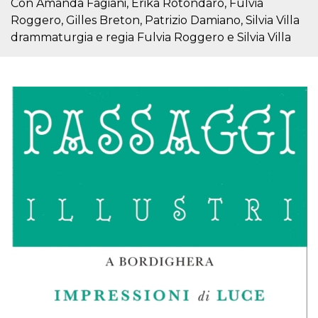
Con Amanda Fagiani, Erika Rotondaro, Fulvia
correttamente.
Roggero, Gilles Breton, Patrizio Damiano, Silvia Villa
Storage declaration
drammaturgia e regia Fulvia Roggero e Silvia Villa
Storage
Nome
Descrizione
type
fbssls_314278995690155
Session
storage
wpEmojiSettingsSupports
Session
storage
cn_uc__
Local
storage
Provider /
Nome
Scadenza
Descrizione
Dominio
c_user
4
Cookie di a
Meta
settimane
utente. Può
Platform Inc.
2 giorni
essere di se
.facebook.com