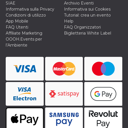
secondi
Cloudflare 
.hubspot.com
SIAE
Archivio Eventi
distinguere 
Informativa sulla Privacy
Informativa sui Cookies
umani e bot
vantaggioso 
Condizioni di utilizzo
Tutorial: crea un evento
sito Web, al
App Mobile
Help
di effettuar
rapporti val
FAQ Utenti
FAQ Organizzatori
sull'utilizzo
Affiliate Marketing
Biglietteria White Label
proprio sit
OOOH.Events per
_cfuvid
.hubspot.com
Sessione
Questo coo
l’Ambiente
viene utiliz
Cloudflare 
monitorare 
utenti attra
le sessioni 
ottimizzare
l'esperienza
dell'utente
mantenendo
coerenza de
sessione e
fornendo se
personalizza
YSC
Sessione
Questo cook
Google LLC
impostato 
.youtube.com
YouTube pe
tenere tracc
delle
visualizzazi
video incorp