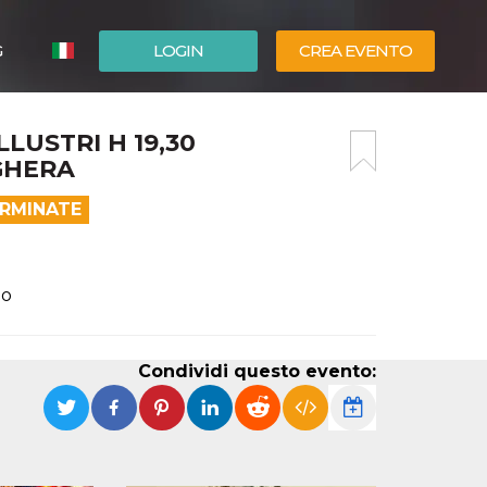
G
LOGIN
CREA EVENTO
ESPAÑOL
LLUSTRI H 19,30
ENGLISH
GHERA
ERMINATE
)
do
Condividi questo evento: