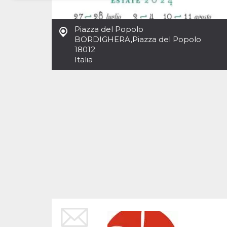
Necessari
Marketing
Piazza del Popolo
I cookie strettamente necessari o tecnici sono
BORDIGHERA
,
Piazza del Popolo
indispensabili al funzionamento del sito. I
18012
servizi qui presenti non potranno funzionare
Italia
senza.
Provider /
Nome
Scadenza
Descrizione
Dominio
cf_clearance
1 anno
Clearance
Cloudflare,
Cookie from
Inc.
CloudFlare
.oooh.events
stores the proof
of challenge
passed. It is
used to no
longer issue a
captcha or
jschallenge
challenge if
present. It is
required to
reach origin
server.
wordpress_test_cookie
Sessione
Cookie di
Automattic
Wordpress,
Inc.
verifica che il