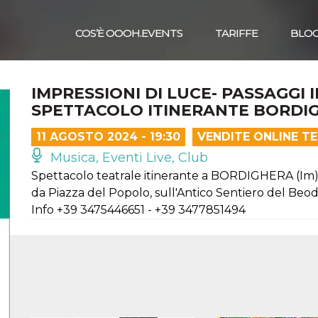
COS’È OOOH.EVENTS
TARIFFE
BLO
IMPRESSIONI DI LUCE- PASSAGGI I
SPETTACOLO ITINERANTE BORDI
11 AGOSTO 2024 - 19:30
VENDITE ONLINE T
Musica, Eventi Live, Club
Spettacolo teatrale itinerante a BORDIGHERA (Im
da Piazza del Popolo, sull'Antico Sentiero del Beo
Info +39 3475446651 - +39 3477851494