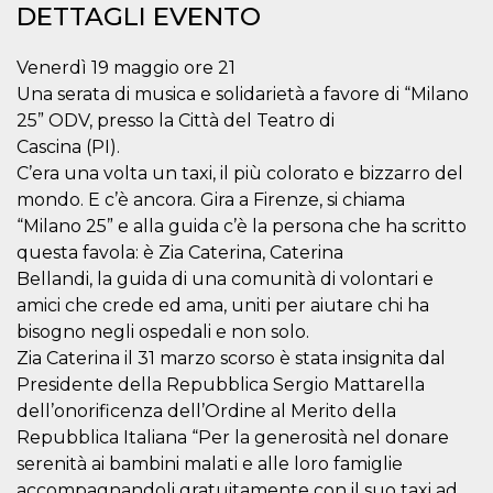
.oooh.events
DETTAGLI EVENTO
browser accetti i
cookie.
PHPSESSID
Sessione
Cookie
PHP.net
Venerdì 19 maggio ore 21
generato da
oooh.events
Una serata di musica e solidarietà a favore di “Milano
applicazioni
basate sul
25” ODV, presso la Città del Teatro di
linguaggio PHP.
Si tratta di un
Cascina (PI).
identificatore
generico
C’era una volta un taxi, il più colorato e bizzarro del
utilizzato per
mondo. E c’è ancora. Gira a Firenze, si chiama
mantenere le
variabili di
“Milano 25” e alla guida c’è la persona che ha scritto
sessione utente.
Normalmente è
questa favola: è Zia Caterina, Caterina
un numero
Bellandi, la guida di una comunità di volontari e
generato in
modo casuale, il
amici che crede ed ama, uniti per aiutare chi ha
modo in cui
viene utilizzato
bisogno negli ospedali e non solo.
può essere
specifico per il
Zia Caterina il 31 marzo scorso è stata insignita dal
sito, ma un
Presidente della Repubblica Sergio Mattarella
buon esempio è
mantenere uno
dell’onorificenza dell’Ordine al Merito della
stato di accesso
per un utente
Repubblica Italiana “Per la generosità nel donare
tra le pagine.
serenità ai bambini malati e alle loro famiglie
m
1 anno 1
Questo cookie
Stripe
accompagnandoli gratuitamente con il suo taxi ad