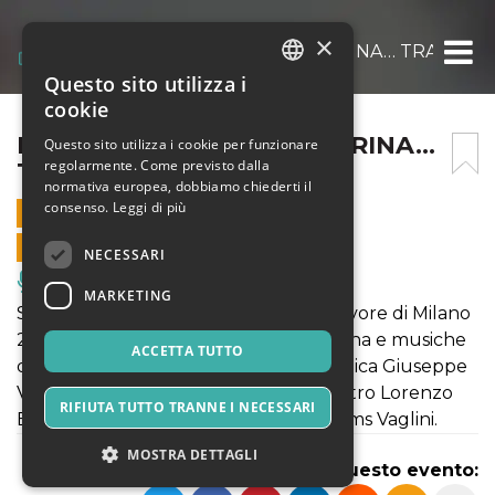
×
IN VIAGGIO CON ZIA CATERINA… TRA MUSI
Questo sito utilizza i
ITALIAN
cookie
ENGLISH
IN VIAGGIO CON ZIA CATERINA…
Questo sito utilizza i cookie per funzionare
regolarmente. Come previsto dalla
TRA MUSICA E PAROLE
SPANISH
normativa europea, dobbiamo chiederti il
consenso.
Leggi di più
19 MAGGIO 2023 - 21:00
VENDITE ONLINE TERMINATE
NECESSARI
Musica, Eventi Live, Club
MARKETING
Serata all’insegna della solidarietà a favore di Milano
25 ODV, con introduzione di Zia Caterina e musiche
ACCETTA TUTTO
dei Queen interpretate dalla Filarmonica Giuseppe
Verdi APS di Calci (PI) diretta dal Maestro Lorenzo
RIFIUTA TUTTO TRANNE I NECESSARI
Bocci. Special guest Giorgio GogoDrums Vaglini.
MOSTRA DETTAGLI
Condividi questo evento: