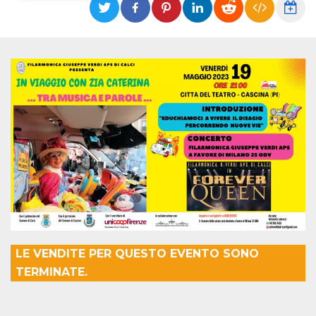
Necessari
Marketing
I cookie strettamente necessari o tecnici sono
indispensabili al funzionamento del sito. I
servizi qui presenti non potranno funzionare
senza.
Provider /
Nome
Scadenza
Descrizione
Dominio
cf_clearance
1 anno
Clearance
Cloudflare,
Cookie from
Inc.
CloudFlare
.oooh.events
stores the proof
of challenge
passed. It is
used to no
longer issue a
captcha or
jschallenge
challenge if
present. It is
LE VENDITE PER QUESTO EVENTO SONO
required to
reach origin
TERMINATE.
server.
wordpress_test_cookie
Sessione
Cookie di
Automattic
Wordpress,
Inc.
verifica che il