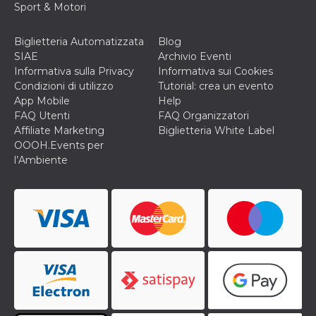
secondi
Cloudflare 
Sport & Motori
.hubspot.com
distinguere 
umani e bot
vantaggioso 
Biglietteria Automatizzata
Blog
sito Web, al
di effettuar
SIAE
Archivio Eventi
rapporti val
Informativa sulla Privacy
Informativa sui Cookies
sull'utilizzo
proprio sit
Condizioni di utilizzo
Tutorial: crea un evento
App Mobile
Help
_cfuvid
.hubspot.com
Sessione
Questo coo
viene utiliz
FAQ Utenti
FAQ Organizzatori
Cloudflare 
Affiliate Marketing
Biglietteria White Label
monitorare 
utenti attra
OOOH.Events per
le sessioni 
l’Ambiente
ottimizzare
l'esperienza
dell'utente
mantenendo
coerenza de
sessione e
fornendo se
personalizza
YSC
Sessione
Questo cook
Google LLC
impostato 
.youtube.com
YouTube pe
tenere tracc
delle
visualizzazi
video incorp