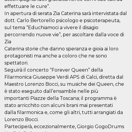
mese
viene
m.stripe.com
generalmente
effettuare le cure”.
utilizzato per le
In apertura di serata Zia Caterina sarà intervistata dal
prestazioni e
l'ottimizzazione
dott. Carlo Bertorello psicologo e psicoterapeuta,
dei servizi di
elaborazione
sul tema “Educhiamoci a vivere il disagio
dei pagamenti,
facilitando la
percorrendo nuove vie”, per ascoltare dalla voce di
memorizzazione
Zia
dei contenuti
sul browser per
Caterina storie che danno speranza e gioia ai loro
rendere le
pagine più
protagonisti ma anche a coloro che ne sono
veloci.
spettatori.
CookieScriptConsent
4
Questo cookie
CookieScript
Seguirà il concerto “Forever Queen” della
settimane
viene utilizzato
oooh.events
2 giorni
dal servizio
Filarmonica Giuseppe Verdi APS di Calci, diretta dal
Cookie-
Script.com per
Maestro Lorenzo Bocci, su musiche dei Queen, che
ricordare le
è stato eseguito dall’ensamble nelle più
preferenze di
consenso sui
importanti Piazze della Toscana; il programma è
cookie dei
visitatori. È
stato arricchito con alcuni brani mai presentati
necessario che il
dalla filarmonica e, come gli altri, tutti arrangiati da
banner dei
cookie di
Lorenzo Bocci.
Cookie-
Script.com
Parteciperà, eccezionalmente, Giorgio GogoDrums
funzioni