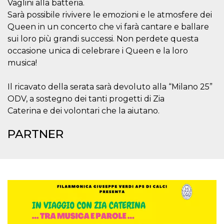
correttamente.
Vaglini alla batteria.
Sarà possibile rivivere le emozioni e le atmosfere dei
Storage declaration
Queen in un concerto che vi farà cantare e ballare
Storage
sui loro più grandi successi. Non perdete questa
Nome
Descrizione
type
occasione unica di celebrare i Queen e la loro
fbssls_314278995690155
Session
musica!
storage
wpEmojiSettingsSupports
Session
Il ricavato della serata sarà devoluto alla “Milano 25”
storage
ODV, a sostegno dei tanti progetti di Zia
cn_uc__
Local
storage
Caterina e dei volontari che la aiutano.
PARTNER
Provider /
Nome
Scadenza
Descrizione
Dominio
c_user
4
Cookie di a
Meta
settimane
utente. Può
Platform Inc.
2 giorni
essere di se
.facebook.com