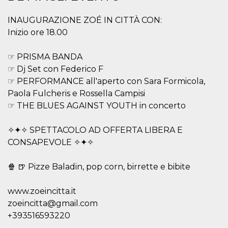
.oooh.events
browser accetti i
cookie.
INAUGURAZIONE ZOÉ IN CITTÀ CON:
PHPSESSID
Sessione
Cookie
PHP.net
Inizio ore 18.00
generato da
oooh.events
applicazioni
basate sul
☞ PRISMA BANDA
linguaggio PHP.
Si tratta di un
☞ Dj Set con Federico F
identificatore
generico
☞ PERFORMANCE all'aperto con Sara Formicola,
utilizzato per
Paola Fulcheris e Rossella Campisi
mantenere le
variabili di
☞ THE BLUES AGAINST YOUTH in concerto
sessione utente.
Normalmente è
un numero
generato in
✧✦✧ SPETTACOLO AD OFFERTA LIBERA E
modo casuale, il
CONSAPEVOLE ✧✦✧
modo in cui
viene utilizzato
può essere
specifico per il
🍿 🍺 Pizze Baladin, pop corn, birrette e bibite
sito, ma un
buon esempio è
mantenere uno
www.zoeincitta.it
stato di accesso
per un utente
zoeincitta@gmail.com
tra le pagine.
+393516593220
m
1 anno 1
Questo cookie
Stripe