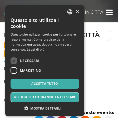
×
INAUGURAZIONE ZOÉ IN CITTÀ
Questo sito utilizza i
ITALIAN
cookie
ENGLISH
INAUGURAZIONE ZOÉ IN CITTÀ
Questo sito utilizza i cookie per funzionare
regolarmente. Come previsto dalla
SPANISH
normativa europea, dobbiamo chiederti il
9 LUGLIO 2021 - 18:00
consenso.
Leggi di più
VENDITE ONLINE TERMINATE
NECESSARI
Musica, Eventi Live, Club
INAUGURAZIONE ZOÉ IN CITTÀ
MARKETING
Inizio ore 18.00
ACCETTA TUTTO
✧✦✧ SERATA AD OFFERTA LIBERA E
RIFIUTA TUTTO TRANNE I NECESSARI
CONSAPEVOLE ✧✦✧
MOSTRA DETTAGLI
Condividi questo evento: