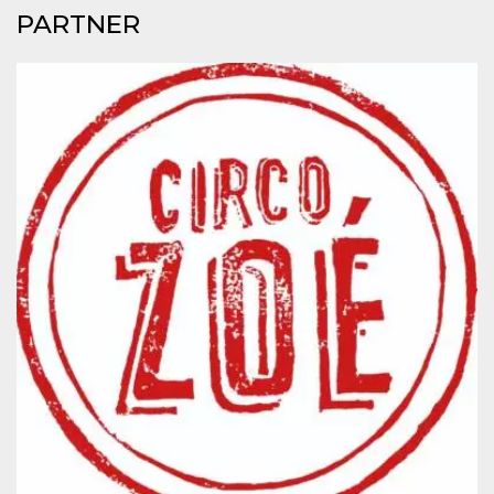
mese
viene
m.stripe.com
PARTNER
generalmente
utilizzato per le
prestazioni e
l'ottimizzazione
dei servizi di
elaborazione
dei pagamenti,
facilitando la
memorizzazione
dei contenuti
sul browser per
rendere le
pagine più
veloci.
CookieScriptConsent
4
Questo cookie
CookieScript
settimane
viene utilizzato
oooh.events
2 giorni
dal servizio
Cookie-
Script.com per
ricordare le
preferenze di
consenso sui
cookie dei
visitatori. È
necessario che il
banner dei
cookie di
Cookie-
Script.com
funzioni