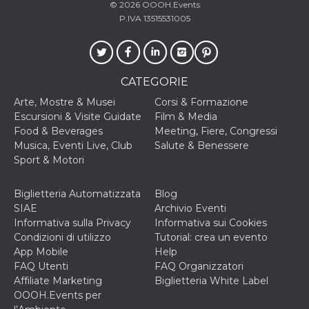
© 2026
OOOH.Events
privacy,
garantendo 
P.IVA 13515531005
loro prefer
siano onora
nelle sessio
future.
__Secure-ROLLOUT_TOKEN
.youtube.com
5 mesi 4
Utilizzato d
CATEGORIE
settimane
YouTube pe
gestire
Arte, Mostre & Musei
Corsi & Formazione
l'implement
e la
Escursioni & Visite Guidate
Film & Media
sperimenta
Food & Beverages
Meeting, Fiere, Congressi
delle funzio
Aiuta Googl
Musica, Eventi Live, Club
Salute & Benessere
controllare 
Sport & Motori
nuove
funzionalità
modifiche
dell'interfac
Biglietteria Automatizzata
Blog
vengono mo
SIAE
Archivio Eventi
agli utenti
nell'ambito 
Informativa sulla Privacy
Informativa sui Cookies
e
Condizioni di utilizzo
Tutorial: crea un evento
implementa
graduali,
App Mobile
Help
garantendo
FAQ Utenti
FAQ Organizzatori
un'esperien
coerente pe
Affiliate Marketing
Biglietteria White Label
determinat
OOOH.Events per
utente dura
esperiment