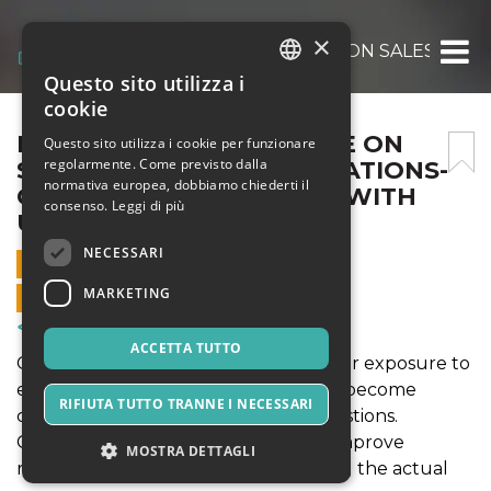
×
INDEPENDENCE DAY SALE ON SALESFORC
Questo sito utilizza i
ITALIAN
cookie
ENGLISH
INDEPENDENCE DAY SALE ON
Questo sito utilizza i cookie per funzionare
regolarmente. Come previsto dalla
SALESFORCE-COMMUNICATIONS-
SPANISH
normativa europea, dobbiamo chiederti il
CLOUD QUESTIONS 2026 WITH
consenso.
Leggi di più
UPDATED PDF ACCESS
NECESSARI
2 GIUGNO 2026 - 06:55
MARKETING
VENDITE ONLINE TERMINATE
Corsi & Formazione
ACCETTA TUTTO
Current study materials provide better exposure to
exam objectives and help candidates become
RIFIUTA TUTTO TRANNE I NECESSARI
comfortable with scenario-based questions.
Consistent practice can significantly improve
MOSTRA DETTAGLI
readiness and reduce surprises during the actual