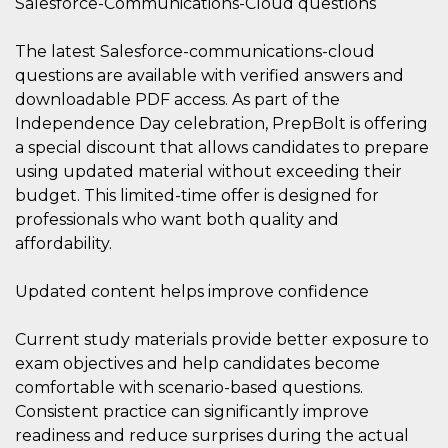
Salesforce-Communications-Cloud questions
.oooh.events
browser accetti i
cookie.
The latest Salesforce-communications-cloud
PHPSESSID
Sessione
Cookie
PHP.net
generato da
oooh.events
questions are available with verified answers and
applicazioni
downloadable PDF access. As part of the
basate sul
linguaggio PHP.
Independence Day celebration, PrepBolt is offering
Si tratta di un
identificatore
a special discount that allows candidates to prepare
generico
utilizzato per
using updated material without exceeding their
mantenere le
budget. This limited-time offer is designed for
variabili di
sessione utente.
professionals who want both quality and
Normalmente è
un numero
affordability.
generato in
modo casuale, il
modo in cui
Updated content helps improve confidence
viene utilizzato
può essere
specifico per il
sito, ma un
Current study materials provide better exposure to
buon esempio è
exam objectives and help candidates become
mantenere uno
stato di accesso
comfortable with scenario-based questions.
per un utente
tra le pagine.
Consistent practice can significantly improve
readiness and reduce surprises during the actual
m
1 anno 1
Questo cookie
Stripe