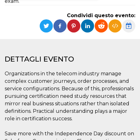
exam.
Necessari
Marketing
Condividi questo evento:
I cookie strettamente necessari o tecnici sono
indispensabili al funzionamento del sito. I
servizi qui presenti non potranno funzionare
senza.
Provider /
Nome
Scadenza
Descrizione
Dominio
DETTAGLI EVENTO
cf_clearance
1 anno
Clearance
Cloudflare,
Cookie from
Inc.
CloudFlare
.oooh.events
Organizations in the telecom industry manage
stores the proof
of challenge
complex customer journeys, order processes, and
passed. It is
used to no
service configurations. Because of this, professionals
longer issue a
pursuing certification need study resources that
captcha or
jschallenge
mirror real business situations rather than isolated
challenge if
present. It is
definitions. Practical understanding plays a major
required to
reach origin
role in certification success.
server.
wordpress_test_cookie
Sessione
Cookie di
Automattic
Save more with the Independence Day discount on
Wordpress,
Inc.
verifica che il