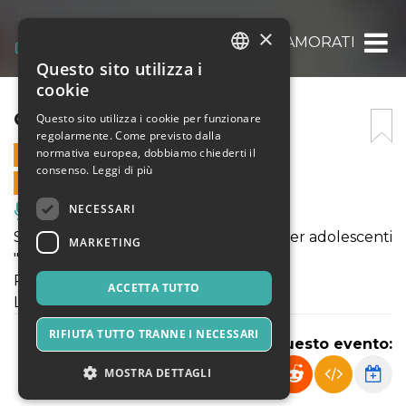
×
GL’INNAMORATI
Questo sito utilizza i
ITALIAN
cookie
ENGLISH
GL’INNAMORATI
Questo sito utilizza i cookie per funzionare
regolarmente. Come previsto dalla
SPANISH
normativa europea, dobbiamo chiederti il
12 MAGGIO 2024 - 21:00
consenso.
Leggi di più
VENDITE ONLINE TERMINATE
NECESSARI
Musica, Eventi Live, Club
Saggio finale del corso di recitazione per adolescenti
MARKETING
" Gl'INNAMORATI " di Carlo Goldoni
Regia - Paola Maccario
ACCETTA TUTTO
Luci - Luca Tessieri
RIFIUTA TUTTO TRANNE I NECESSARI
Condividi questo evento:
MOSTRA DETTAGLI