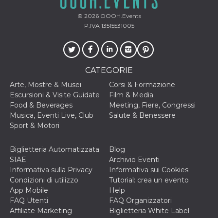
o persistent
30 giorni
© 2026
OOOH.Events
P.IVA 13515531005
datr
2 anni
Questo coo
Meta
identifica il
Platform Inc.
browser che
.facebook.com
connette a
Facebook. 
direttament
legato alla 
CATEGORIE
Facebook
dell'utente.
Arte, Mostre & Musei
Corsi & Formazione
Facebook s
che viene
Escursioni & Visite Guidate
Film & Media
utilizzato p
Food & Beverages
Meeting, Fiere, Congressi
aiutare con 
sicurezza e a
Musica, Eventi Live, Club
Salute & Benessere
di accesso
Sport & Motori
sospette, in
particolare p
rilevamento
bot che ten
Biglietteria Automatizzata
Blog
di accedere 
SIAE
Archivio Eventi
servizio. F
afferma anc
Informativa sulla Privacy
Informativa sui Cookies
il profilo
Condizioni di utilizzo
Tutorial: crea un evento
comportame
associato a
App Mobile
Help
ciascun coo
FAQ Utenti
FAQ Organizzatori
datr viene
eliminato d
Affiliate Marketing
Biglietteria White Label
giorni. Que