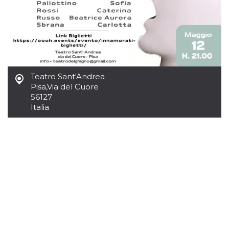
mese
viene
m.stripe.com
generalmente
utilizzato per le
prestazioni e
l'ottimizzazione
dei servizi di
elaborazione
dei pagamenti,
facilitando la
memorizzazione
dei contenuti
Teatro Sant'Andrea
sul browser per
Pisa
,
Via del Cuore
rendere le
pagine più
56127
veloci.
Italia
CookieScriptConsent
4
Questo cookie
CookieScript
settimane
viene utilizzato
oooh.events
2 giorni
dal servizio
Cookie-
Script.com per
ricordare le
preferenze di
consenso sui
cookie dei
visitatori. È
necessario che il
banner dei
cookie di
Cookie-
Script.com
funzioni