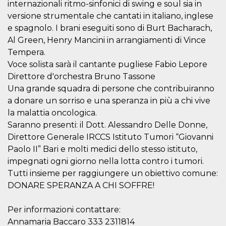
internazionali ritmo-sinfonici di swing e soul sia in
o persistent
30 giorni
versione strumentale che cantati in italiano, inglese
datr
2 anni
Questo coo
e spagnolo. I brani eseguiti sono di Burt Bacharach,
Meta
identifica il
Platform Inc.
Al Green, Henry Mancini in arrangiamenti di Vince
browser che
.facebook.com
connette a
Tempera.
Facebook. 
direttament
Voce solista sarà il cantante pugliese Fabio Lepore
legato alla 
Direttore d'orchestra Bruno Tassone
Facebook
dell'utente.
Una grande squadra di persone che contribuiranno
Facebook s
che viene
a donare un sorriso e una speranza in più a chi vive
utilizzato p
aiutare con 
la malattia oncologica.
sicurezza e a
Saranno presenti: il Dott. Alessandro Delle Donne,
di accesso
sospette, in
Direttore Generale IRCCS Istituto Tumori “Giovanni
particolare p
rilevamento
Paolo II” Bari e molti medici dello stesso istituto,
bot che ten
impegnati ogni giorno nella lotta contro i tumori.
di accedere 
servizio. F
Tutti insieme per raggiungere un obiettivo comune:
afferma anc
il profilo
DONARE SPERANZA A CHI SOFFRE!
comportame
associato a
ciascun coo
Per informazioni contattare:
datr viene
eliminato d
Annamaria Baccaro 333 2311814
giorni. Que