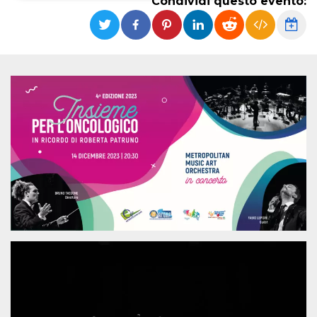
Condividi questo evento:
Necessari
Marketing
I cookie strettamente necessari o tecnici sono
indispensabili al funzionamento del sito. I
servizi qui presenti non potranno funzionare
senza.
Provider /
Nome
Scadenza
Descrizione
Dominio
cf_clearance
1 anno
Clearance
Cloudflare,
Cookie from
Inc.
CloudFlare
.oooh.events
stores the proof
of challenge
passed. It is
used to no
longer issue a
captcha or
jschallenge
challenge if
present. It is
required to
reach origin
server.
wordpress_test_cookie
Sessione
Cookie di
Automattic
Wordpress,
Inc.
verifica che il