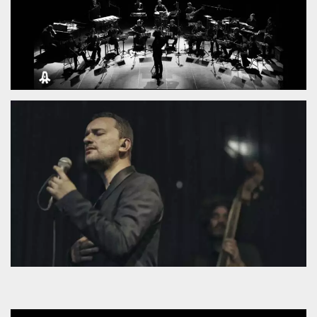
.oooh.events
browser accetti i
cookie.
PHPSESSID
Sessione
Cookie
PHP.net
generato da
oooh.events
applicazioni
basate sul
linguaggio PHP.
Si tratta di un
identificatore
generico
utilizzato per
mantenere le
variabili di
sessione utente.
Normalmente è
un numero
generato in
modo casuale, il
modo in cui
viene utilizzato
può essere
specifico per il
sito, ma un
buon esempio è
mantenere uno
stato di accesso
per un utente
tra le pagine.
m
1 anno 1
Questo cookie
Stripe