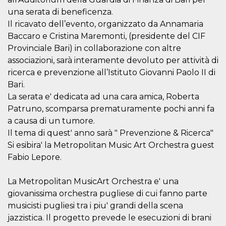
correttamente.
una serata di beneficenza.
Storage declaration
Il ricavato dell’evento, organizzato da Annamaria
Baccaro e Cristina Maremonti, (presidente del CIF
Storage
Nome
Descrizione
type
Provinciale Bari) in collaborazione con altre
fbssls_314278995690155
Session
associazioni, sarà interamente devoluto per attività di
storage
ricerca e prevenzione all’Istituto Giovanni Paolo II di
wpEmojiSettingsSupports
Session
Bari.
storage
La serata e' dedicata ad una cara amica, Roberta
cn_uc__
Local
Patruno, scomparsa prematuramente pochi anni fa
storage
a causa di un tumore.
Il tema di quest' anno sarà " Prevenzione & Ricerca"
Si esibira' la Metropolitan Music Art Orchestra guest
Fabio Lepore.
La Metropolitan MusicArt Orchestra e' una
Provider /
Nome
Scadenza
Descrizione
giovanissima orchestra pugliese di cui fanno parte
Dominio
musicisti pugliesi tra i piu' grandi della scena
c_user
4
Cookie di a
Meta
jazzistica. Il progetto prevede le esecuzioni di brani
settimane
utente. Può
Platform Inc.
2 giorni
essere di se
.facebook.com