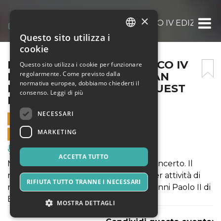
×
INSIEME PER L’ONCOLOGICO IV EDIZION
Questo sito utilizza i
ITALIAN
cookie
ENGLISH
INSIEME PER L’ONCOLOGICO IV
Questo sito utilizza i cookie per funzionare
regolarmente. Come previsto dalla
EDIZIONE – METROPOLITAN
SPANISH
normativa europea, dobbiamo chiederti il
MUSICART ORCHESTRA GUEST
consenso.
Leggi di più
FABIO LEPORE
NECESSARI
14 DICEMBRE 2023 - 20:30
MARKETING
VENDITE ONLINE TERMINATE
Musica, Eventi Live, Club
ACCETTA TUTTO
Metropolitan MusicArt Orchestra in concerto. Il
ricavato del concerto sarà devoluto per attività di
RIFIUTA TUTTO TRANNE I NECESSARI
ricerca e prevenzione all’Istituto Giovanni Paolo II di
Bari.
MOSTRA DETTAGLI