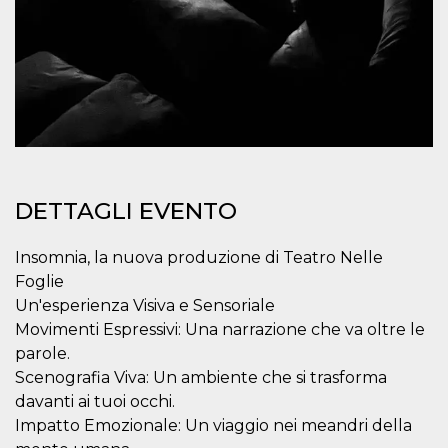
.oooh.events
browser accetti i
cookie.
PHPSESSID
Sessione
Cookie
PHP.net
generato da
oooh.events
applicazioni
basate sul
linguaggio PHP.
Si tratta di un
identificatore
generico
utilizzato per
mantenere le
variabili di
DETTAGLI EVENTO
sessione utente.
Normalmente è
un numero
generato in
Insomnia, la nuova produzione di Teatro Nelle
modo casuale, il
Foglie
modo in cui
viene utilizzato
Un'esperienza Visiva e Sensoriale
può essere
specifico per il
Movimenti Espressivi: Una narrazione che va oltre le
sito, ma un
buon esempio è
parole.
mantenere uno
Scenografia Viva: Un ambiente che si trasforma
stato di accesso
per un utente
davanti ai tuoi occhi.
tra le pagine.
Impatto Emozionale: Un viaggio nei meandri della
m
1 anno 1
Questo cookie
Stripe