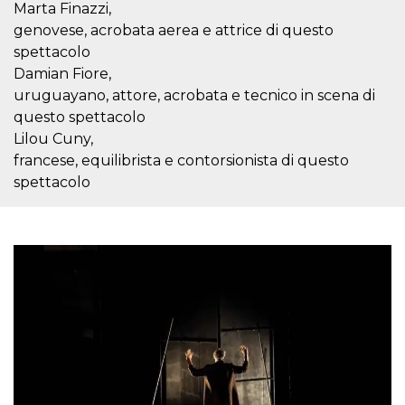
correttamente.
Marta Finazzi,
genovese, acrobata aerea e attrice di questo
Storage declaration
spettacolo
Storage
Nome
Descrizione
Damian Fiore,
type
uruguayano, attore, acrobata e tecnico in scena di
fbssls_314278995690155
Session
questo spettacolo
storage
Lilou Cuny,
wpEmojiSettingsSupports
Session
storage
francese, equilibrista e contorsionista di questo
spettacolo
cn_uc__
Local
storage
Provider /
Nome
Scadenza
Descrizione
Dominio
c_user
4
Cookie di a
Meta
settimane
utente. Può
Platform Inc.
2 giorni
essere di se
.facebook.com