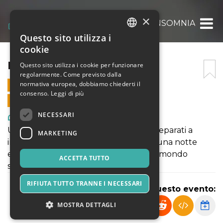
×
INSOMNIA
Questo sito utilizza i
ITALIAN
cookie
ENGLISH
INSOMNIA
Questo sito utilizza i cookie per funzionare
regolarmente. Come previsto dalla
SPANISH
normativa europea, dobbiamo chiederti il
17 LUGLIO 2024 - 18:00
consenso.
Leggi di più
VENDITE ONLINE TERMINATE
NECESSARI
Arte, Mostre & Musei
Un Viaggio Onirico nel Teatro Circo. Preparati a
MARKETING
immergerti in un'esperienza unica. In una notte
eterna, tra sogno e realtà, scoprirai un mondo
ACCETTA TUTTO
sospeso tra dormiveglia e limbo.
RIFIUTA TUTTO TRANNE I NECESSARI
Condividi questo evento:
MOSTRA DETTAGLI