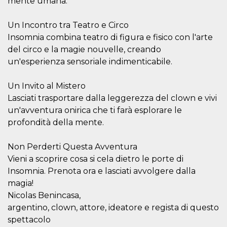
mente umana.
mese
viene
m.stripe.com
generalmente
utilizzato per le
prestazioni e
Un Incontro tra Teatro e Circo
l'ottimizzazione
Insomnia combina teatro di figura e fisico con l'arte
dei servizi di
elaborazione
del circo e la magie nouvelle, creando
dei pagamenti,
facilitando la
un'esperienza sensoriale indimenticabile.
memorizzazione
dei contenuti
sul browser per
Un Invito al Mistero
rendere le
pagine più
Lasciati trasportare dalla leggerezza del clown e vivi
veloci.
un'avventura onirica che ti farà esplorare le
CookieScriptConsent
4
Questo cookie
CookieScript
profondità della mente.
settimane
viene utilizzato
oooh.events
2 giorni
dal servizio
Cookie-
Script.com per
Non Perderti Questa Avventura
ricordare le
preferenze di
Vieni a scoprire cosa si cela dietro le porte di
consenso sui
Insomnia. Prenota ora e lasciati avvolgere dalla
cookie dei
visitatori. È
magia!
necessario che il
banner dei
Nicolas Benincasa,
cookie di
argentino, clown, attore, ideatore e regista di questo
Cookie-
Script.com
spettacolo
funzioni