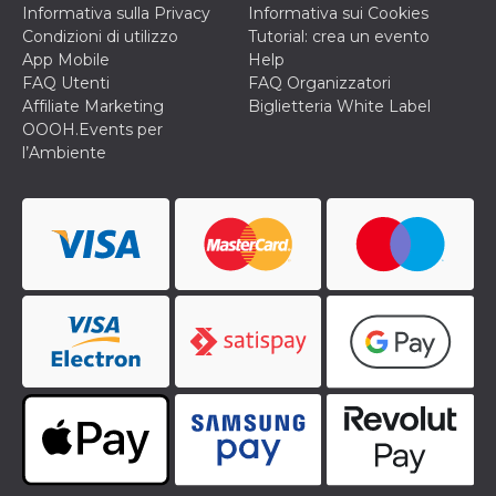
secondi
Cloudflare 
.hubspot.com
Informativa sulla Privacy
Informativa sui Cookies
distinguere 
Condizioni di utilizzo
Tutorial: crea un evento
umani e bot
vantaggioso 
App Mobile
Help
sito Web, al
FAQ Utenti
FAQ Organizzatori
di effettuar
rapporti val
Affiliate Marketing
Biglietteria White Label
sull'utilizzo
OOOH.Events per
proprio sit
l’Ambiente
_cfuvid
.hubspot.com
Sessione
Questo coo
viene utiliz
Cloudflare 
monitorare 
utenti attra
le sessioni 
ottimizzare
l'esperienza
dell'utente
mantenendo
coerenza de
sessione e
fornendo se
personalizza
YSC
Sessione
Questo cook
Google LLC
impostato 
.youtube.com
YouTube pe
tenere tracc
delle
visualizzazi
video incorp