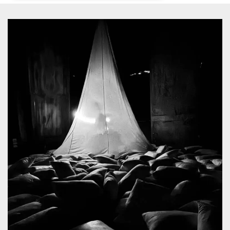
Necessari
Marketing
I cookie strettamente necessari o tecnici sono
indispensabili al funzionamento del sito. I
servizi qui presenti non potranno funzionare
senza.
Provider /
Nome
Scadenza
Descrizione
Dominio
cf_clearance
1 anno
Clearance
Cloudflare,
Cookie from
Inc.
CloudFlare
.oooh.events
stores the proof
of challenge
passed. It is
used to no
longer issue a
captcha or
jschallenge
challenge if
present. It is
required to
reach origin
server.
wordpress_test_cookie
Sessione
Cookie di
Automattic
Wordpress,
Inc.
verifica che il