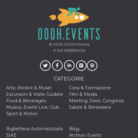
disabilitare 
.facebook.com
visualizzazi
delle inserz
Meta in base
sue attività 
web di terzi
sb
2 anni
Identificazi
Meta
browser di
Platform Inc.
Facebook,
.facebook.com
autenticazi
© 2026
OOOH.Events
marketing e 
P.IVA 13515531005
cookie di
funzione spe
di Facebook
usida
.facebook.com
Sessione
raccoglie
informazion
CATEGORIE
browser
dell'utente 
dell'identifi
Arte, Mostre & Musei
Corsi & Formazione
univoco, uti
Escursioni & Visite Guidate
Film & Media
per persona
la pubblicit
Food & Beverages
Meeting, Fiere, Congressi
gli utenti
Musica, Eventi Live, Club
Salute & Benessere
xs
3 mesi
Utilizzato p
Sport & Motori
Meta
mantenere 
Platform Inc.
sessione
.facebook.com
Biglietteria Automatizzata
Blog
__cf_bm
29 minuti
Questo coo
Cloudflare
SIAE
Archivio Eventi
58
viene utiliz
Inc.