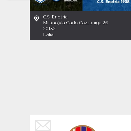
Necessari
Marketing
C.S. Enotria
I cookie strettamente necessari o tecnici sono
Milano
,
Via Carlo Cazzaniga 26
indispensabili al funzionamento del sito. I
20132
servizi qui presenti non potranno funzionare
Italia
senza.
Provider /
Nome
Scadenza
Descrizione
Dominio
cf_clearance
1 anno
Clearance
Cloudflare,
Cookie from
Inc.
CloudFlare
.oooh.events
stores the proof
of challenge
passed. It is
used to no
longer issue a
captcha or
jschallenge
challenge if
present. It is
required to
reach origin
server.
wordpress_test_cookie
Sessione
Cookie di
Automattic
Wordpress,
Inc.
verifica che il