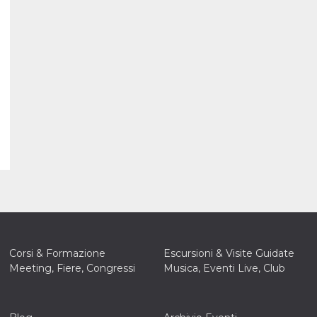
Corsi & Formazione
Escursioni & Visite Guidate
Meeting, Fiere, Congressi
Musica, Eventi Live, Club