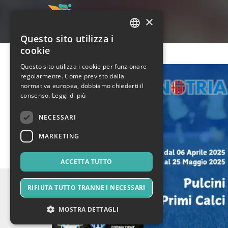
×
Questo sito utilizza i
ITALIAN
cookie
ENGLISH
Questo sito utilizza i cookie per funzionare
regolarmente. Come previsto dalla
SPANISH
normativa europea, dobbiamo chiederti il
consenso.
Leggi di più
NECESSARI
MARKETING
ACCETTA TUTTO
RIFIUTA TUTTO TRANNE I NECESSARI
MOSTRA DETTAGLI