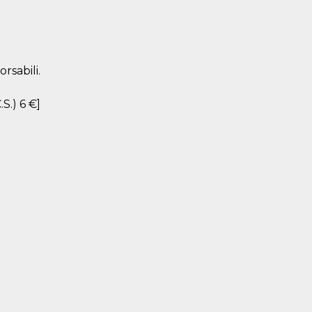
rsabili.
.S.) 6 €]