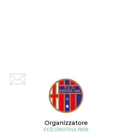
mese
viene
m.stripe.com
generalmente
utilizzato per le
prestazioni e
l'ottimizzazione
dei servizi di
elaborazione
dei pagamenti,
facilitando la
memorizzazione
dei contenuti
sul browser per
rendere le
pagine più
veloci.
CookieScriptConsent
4
Questo cookie
CookieScript
settimane
viene utilizzato
oooh.events
2 giorni
dal servizio
Cookie-
Script.com per
ricordare le
preferenze di
consenso sui
cookie dei
visitatori. È
necessario che il
banner dei
cookie di
Cookie-
Organizzatore
Script.com
funzioni
FCD ENOTRIA 1908