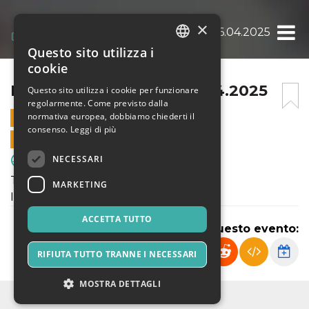
×
INTER JUNIOR CUP – 26.04.2025
Questo sito utilizza i
ITALIAN
cookie
ENGLISH
INTER JUNIOR CUP – 26.04.2025
Questo sito utilizza i cookie per funzionare
regolarmente. Come previsto dalla
SPANISH
normativa europea, dobbiamo chiederti il
26 APRILE 2025 - 13:30
consenso.
Leggi di più
VENDITE ONLINE TERMINATE
NECESSARI
Sport & Motori
Torneo
MARKETING
INTER JUNIOR CUP 2025
ACCETTA TUTTO
Condividi questo evento:
RIFIUTA TUTTO TRANNE I NECESSARI
MOSTRA DETTAGLI