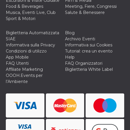
Escursioni & Visite Guidate
Film & Media
o persistent
Food & Beverages
Meeting, Fiere, Congressi
30 giorni
Musica, Eventi Live, Club
Salute & Benessere
datr
2 anni
Questo coo
Meta
Sport & Motori
identifica il
Platform Inc.
browser che
.facebook.com
connette a
Facebook. 
Biglietteria Automatizzata
Blog
direttament
SIAE
Archivio Eventi
legato alla 
Facebook
Informativa sulla Privacy
Informativa sui Cookies
dell'utente.
Condizioni di utilizzo
Tutorial: crea un evento
Facebook s
che viene
App Mobile
Help
utilizzato p
FAQ Utenti
FAQ Organizzatori
aiutare con 
sicurezza e a
Affiliate Marketing
Biglietteria White Label
di accesso
OOOH.Events per
sospette, in
particolare p
l’Ambiente
rilevamento
bot che ten
di accedere 
servizio. F
afferma anc
il profilo
comportame
associato a
ciascun coo
datr viene
eliminato d
giorni. Que