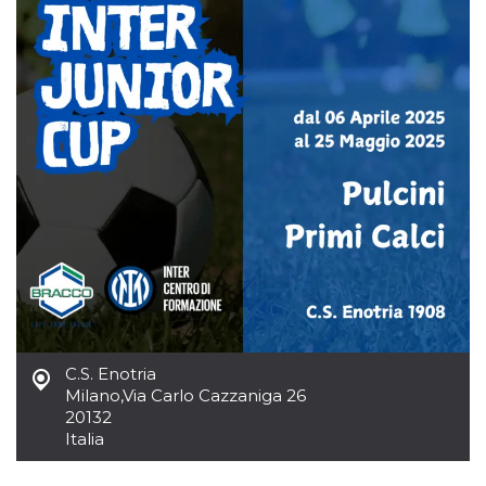
.oooh.events
browser accetti i
cookie.
PHPSESSID
Sessione
Cookie
PHP.net
generato da
oooh.events
applicazioni
basate sul
linguaggio PHP.
Si tratta di un
identificatore
generico
utilizzato per
mantenere le
variabili di
sessione utente.
Normalmente è
un numero
generato in
modo casuale, il
modo in cui
viene utilizzato
può essere
specifico per il
sito, ma un
C.S. Enotria
buon esempio è
Milano
,
Via Carlo Cazzaniga 26
mantenere uno
stato di accesso
20132
per un utente
Italia
tra le pagine.
m
1 anno 1
Questo cookie
Stripe