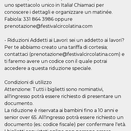
secondi
Cloudflare 
.hubspot.com
uno spettacolo unico in Italia! Chiamaci per
distinguere 
umani e bot
conoscere i dettagli e organizzare un matinée.
vantaggioso 
sito Web, al
Fabiola: 331 864 3986 oppure
di effettuar
prenotazione@festivalcircolatina.com
rapporti val
sull'utilizzo
proprio sit
- Riduzioni Addetti ai Lavori: sei un addetto ai lavori?
_cfuvid
.hubspot.com
Sessione
Questo coo
Per te abbiamo creato una tariffa di cortesia;
viene utiliz
Cloudflare 
contattaci (prenotazione@festivalcircolatina.com) e
monitorare 
utenti attra
ti faremo avere un codice con il quale potrai
le sessioni 
accedere a questa riduzione speciale.
ottimizzare
l'esperienza
dell'utente
mantenendo
Condizioni di utilizzo
coerenza de
sessione e
Attenzione: Tutti i biglietti sono nominativi,
fornendo se
all'ingresso potrà essere richiesto di presentare un
personalizza
documento.
YSC
Sessione
Questo cook
Google LLC
impostato 
.youtube.com
La riduzione è riservata ai bambini fino a 10 anni e
YouTube pe
senior over 65. All'ingresso potrà essere richiesto un
tenere tracc
delle
documento (es.: codice fiscale) per confermare l'età.
visualizzazi
video incorp