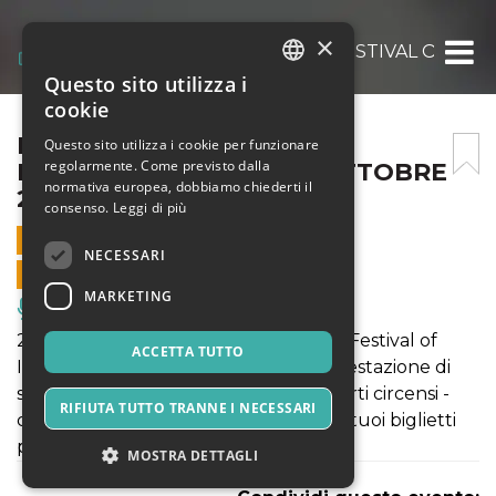
×
INTERNATIONAL CIRCUS FESTIVAL OF ITAL
Questo sito utilizza i
ITALIAN
cookie
ENGLISH
INTERNATIONAL CIRCUS
Questo sito utilizza i cookie per funzionare
regolarmente. Come previsto dalla
FESTIVAL OF ITALY – 19 OTTOBRE
SPANISH
normativa europea, dobbiamo chiederti il
2019 – SHOW A
consenso.
Leggi di più
19 OTTOBRE 2019 - 21:00
NECESSARI
VENDITE ONLINE TERMINATE
MARKETING
Musica, Eventi Live, Club
20° Edizione dell'International Circus Festival of
ACCETTA TUTTO
Italy, dal 17 al 21 ottobre: l'unica manifestazione di
settore in Italia - nel panorama delle arti circensi -
RIFIUTA TUTTO TRANNE I NECESSARI
con rilevanza mondiale. Acquista ora i tuoi biglietti
per lo Show A del 19 ottobre!
MOSTRA DETTAGLI