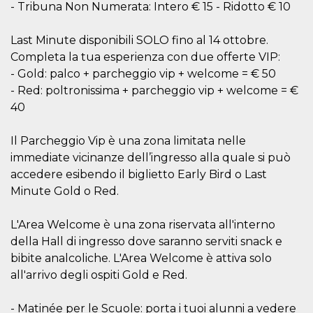
disabilitare 
.facebook.com
- Tribuna Non Numerata: Intero € 15 - Ridotto € 10
visualizzazi
delle inserz
Meta in base
Last Minute disponibili SOLO fino al 14 ottobre.
sue attività 
web di terzi
Completa la tua esperienza con due offerte VIP:
sb
2 anni
Identificazi
Meta
- Gold: palco + parcheggio vip + welcome = € 50
browser di
Platform Inc.
- Red: poltronissima + parcheggio vip + welcome = €
Facebook,
.facebook.com
autenticazi
40
marketing e 
cookie di
funzione spe
di Facebook
Il Parcheggio Vip è una zona limitata nelle
immediate vicinanze dell’ingresso alla quale si può
usida
.facebook.com
Sessione
raccoglie
informazion
accedere esibendo il biglietto Early Bird o Last
browser
dell'utente 
Minute Gold o Red.
dell'identifi
univoco, uti
per persona
L'Area Welcome è una zona riservata all'interno
la pubblicit
gli utenti
della Hall di ingresso dove saranno serviti snack e
bibite analcoliche. L'Area Welcome è attiva solo
xs
3 mesi
Utilizzato p
Meta
mantenere 
Platform Inc.
all'arrivo degli ospiti Gold e Red.
sessione
.facebook.com
__cf_bm
29 minuti
Questo coo
Cloudflare
- Matinée per le Scuole: porta i tuoi alunni a vedere
58
viene utiliz
Inc.