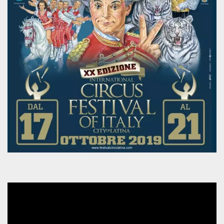
mese
viene
m.stripe.com
generalmente
utilizzato per le
prestazioni e
l'ottimizzazione
dei servizi di
elaborazione
dei pagamenti,
facilitando la
memorizzazione
dei contenuti
sul browser per
rendere le
pagine più
veloci.
CookieScriptConsent
4
Questo cookie
CookieScript
settimane
viene utilizzato
oooh.events
2 giorni
dal servizio
Cookie-
Script.com per
ricordare le
preferenze di
consenso sui
cookie dei
visitatori. È
necessario che il
banner dei
cookie di
Cookie-
Script.com
funzioni