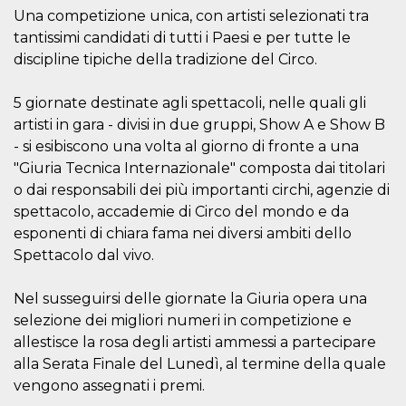
o persistent
Una competizione unica, con artisti selezionati tra
30 giorni
tantissimi candidati di tutti i Paesi e per tutte le
datr
2 anni
Questo coo
Meta
discipline tipiche della tradizione del Circo.
identifica il
Platform Inc.
browser che
.facebook.com
connette a
Facebook. 
5 giornate destinate agli spettacoli, nelle quali gli
direttament
artisti in gara - divisi in due gruppi, Show A e Show B
legato alla 
Facebook
- si esibiscono una volta al giorno di fronte a una
dell'utente.
Facebook s
"Giuria Tecnica Internazionale" composta dai titolari
che viene
o dai responsabili dei più importanti circhi, agenzie di
utilizzato p
aiutare con 
spettacolo, accademie di Circo del mondo e da
sicurezza e a
di accesso
esponenti di chiara fama nei diversi ambiti dello
sospette, in
particolare p
Spettacolo dal vivo.
rilevamento
bot che ten
di accedere 
Nel susseguirsi delle giornate la Giuria opera una
servizio. F
afferma anc
selezione dei migliori numeri in competizione e
il profilo
allestisce la rosa degli artisti ammessi a partecipare
comportame
associato a
alla Serata Finale del Lunedì, al termine della quale
ciascun coo
datr viene
vengono assegnati i premi.
eliminato d
giorni. Que