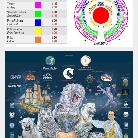
.oooh.events
browser accetti i
cookie.
PHPSESSID
Sessione
Cookie
PHP.net
generato da
oooh.events
applicazioni
basate sul
linguaggio PHP.
Si tratta di un
identificatore
generico
utilizzato per
mantenere le
variabili di
sessione utente.
Normalmente è
un numero
generato in
modo casuale, il
modo in cui
viene utilizzato
può essere
specifico per il
sito, ma un
buon esempio è
mantenere uno
stato di accesso
per un utente
tra le pagine.
m
1 anno 1
Questo cookie
Stripe