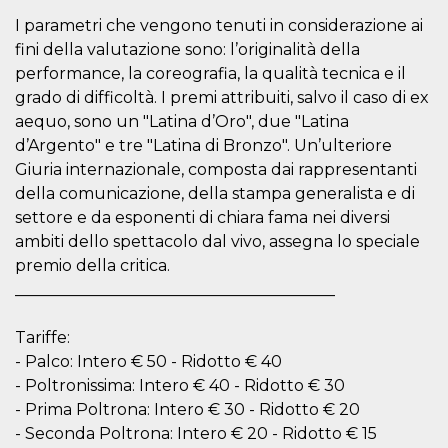
cookie viene
I parametri che vengono tenuti in considerazione ai
anche trami
piace e altri
fini della valutazione sono: l’originalità della
pulsanti e t
Facebook
performance, la coreografia, la qualità tecnica e il
posizionati 
grado di difficoltà. I premi attribuiti, salvo il caso di ex
molti siti W
diversi.
aequo, sono un "Latina d’Oro", due "Latina
dpr
.facebook.com
1
permette di
d’Argento" e tre "Latina di Bronzo". Un’ulteriore
settimana
controllare 
funzione “S
Giuria internazionale, composta dai rappresentanti
su Facebook
della comunicazione, della stampa generalista e di
pulsante “M
piace”, rac
settore e da esponenti di chiara fama nei diversi
le impostaz
della lingua
ambiti dello spettacolo dal vivo, assegna lo speciale
permettono
premio della critica.
condividere
pagina.
________________________________________
fr
3 mesi
Contiene la
Meta
combinazio
Platform Inc.
Tariffe:
ID univoco 
.facebook.com
browser e
- Palco: Intero € 50 - Ridotto € 40
dell'utente,
utilizzata pe
- Poltronissima: Intero € 40 - Ridotto € 30
pubblicità m
- Prima Poltrona: Intero € 30 - Ridotto € 20
oo
5 anni
consente
Meta
- Seconda Poltrona: Intero € 20 - Ridotto € 15
all'utente di
Platform Inc.