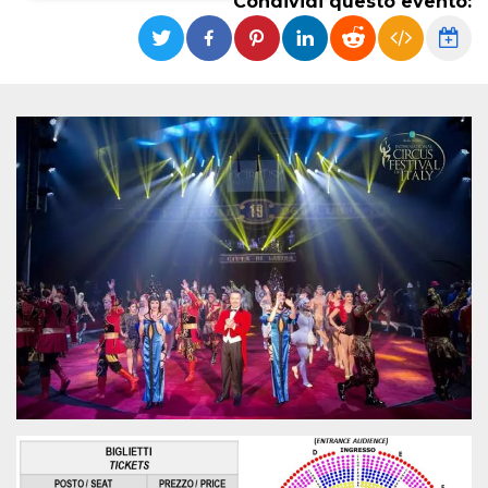
Condividi questo evento:
Necessari
Marketing
I cookie strettamente necessari o tecnici sono
indispensabili al funzionamento del sito. I
servizi qui presenti non potranno funzionare
senza.
Provider /
Nome
Scadenza
Descrizione
Dominio
cf_clearance
1 anno
Clearance
Cloudflare,
Cookie from
Inc.
CloudFlare
.oooh.events
stores the proof
of challenge
passed. It is
used to no
longer issue a
captcha or
jschallenge
challenge if
present. It is
required to
reach origin
server.
wordpress_test_cookie
Sessione
Cookie di
Automattic
Wordpress,
Inc.
verifica che il