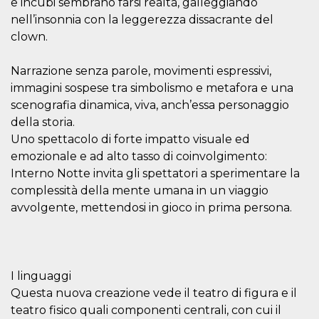
disabilitare 
e incubi sembrano farsi realtà, galleggiando
.facebook.com
visualizzazi
nell’insonnia con la leggerezza dissacrante del
delle inserz
Meta in base
clown.
sue attività 
web di terzi
Narrazione senza parole, movimenti espressivi,
sb
2 anni
Identificazi
Meta
browser di
Platform Inc.
immagini sospese tra simbolismo e metafora e una
Facebook,
.facebook.com
autenticazi
scenografia dinamica, viva, anch’essa personaggio
marketing e 
cookie di
della storia.
funzione spe
Uno spettacolo di forte impatto visuale ed
di Facebook
emozionale e ad alto tasso di coinvolgimento:
usida
.facebook.com
Sessione
raccoglie
informazion
Interno Notte invita gli spettatori a sperimentare la
browser
complessità della mente umana in un viaggio
dell'utente 
dell'identifi
avvolgente, mettendosi in gioco in prima persona.
univoco, uti
per persona
la pubblicit
gli utenti
xs
3 mesi
Utilizzato p
Meta
mantenere 
Platform Inc.
I linguaggi
sessione
.facebook.com
Questa nuova creazione vede il teatro di figura e il
__cf_bm
29 minuti
Questo coo
Cloudflare
teatro fisico quali componenti centrali, con cui il
58
viene utiliz
Inc.