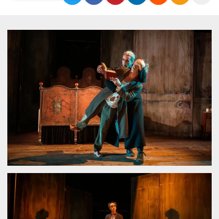
Necessari
Marketing
I cookie strettamente necessari o tecnici sono
indispensabili al funzionamento del sito. I
servizi qui presenti non potranno funzionare
senza.
Provider /
Nome
Scadenza
Descrizione
Dominio
cf_clearance
1 anno
Clearance
Cloudflare,
Cookie from
Inc.
CloudFlare
.oooh.events
stores the proof
of challenge
passed. It is
used to no
longer issue a
captcha or
jschallenge
challenge if
present. It is
required to
reach origin
server.
wordpress_test_cookie
Sessione
Cookie di
Automattic
Wordpress,
Inc.
verifica che il