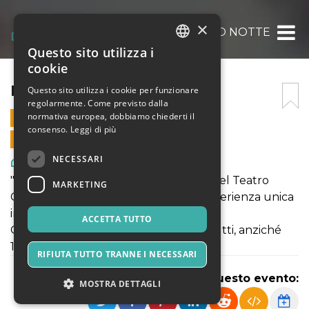
×
INTERNO NOTTE
Questo sito utilizza i
ITALIAN
cookie
ENGLISH
INTERNO NOTTE
Questo sito utilizza i cookie per funzionare
regolarmente. Come previsto dalla
SPANISH
normativa europea, dobbiamo chiederti il
3 GENNAIO 2026 - 21:00
consenso.
Leggi di più
VENDITE ONLINE TERMINATE
NECESSARI
Arte, Mostre & Musei
"Interno Notte" è un Viaggio Onirico nel Teatro
MARKETING
Circo. Preparati a immergerti in un'esperienza unica
in una notte eterna tra sogno e realtà.
ACCETTA TUTTO
Online il biglietto costa solo 10€ per tutti, anziché
12€ alla porta
RIFIUTA TUTTO TRANNE I NECESSARI
Condividi questo evento:
MOSTRA DETTAGLI