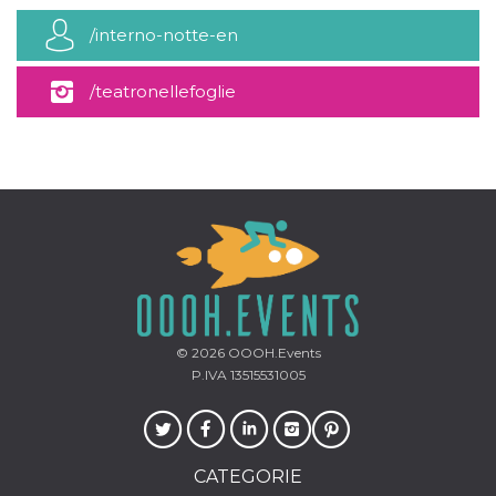
/interno-notte-en
/teatronellefoglie
© 2026
OOOH.Events
P.IVA 13515531005
CATEGORIE