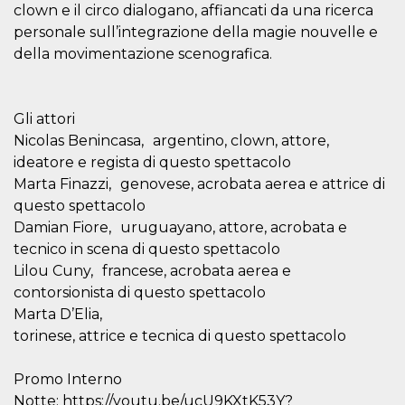
secondi
Cloudflare 
.hubspot.com
clown e il circo dialogano, affiancati da una ricerca
distinguere 
personale sull’integrazione della magie nouvelle e
umani e bot
vantaggioso 
della movimentazione scenografica.
sito Web, al
di effettuar
rapporti val
sull'utilizzo
proprio sit
Gli attori
_cfuvid
.hubspot.com
Sessione
Questo coo
Nicolas Benincasa, argentino, clown, attore,
viene utiliz
Cloudflare 
ideatore e regista di questo spettacolo
monitorare 
Marta Finazzi, genovese, acrobata aerea e attrice di
utenti attra
le sessioni 
questo spettacolo
ottimizzare
l'esperienza
Damian Fiore, uruguayano, attore, acrobata e
dell'utente
mantenendo
tecnico in scena di questo spettacolo
coerenza de
Lilou Cuny, francese, acrobata aerea e
sessione e
fornendo se
contorsionista di questo spettacolo
personalizza
Marta D’Elia,
YSC
Sessione
Questo cook
Google LLC
torinese, attrice e tecnica di questo spettacolo
impostato 
.youtube.com
YouTube pe
tenere tracc
delle
Promo Interno
visualizzazi
Notte: https://youtu.be/ucU9KXtK53Y?
video incorp