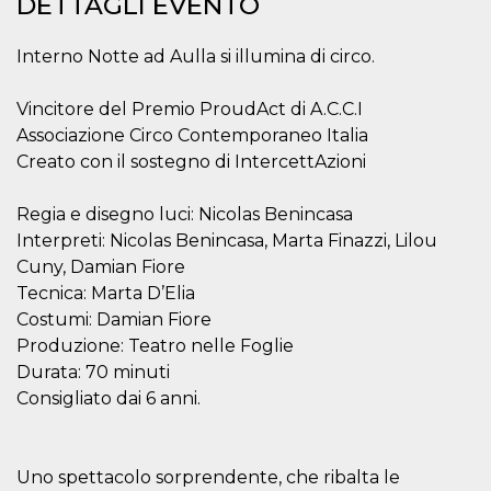
DETTAGLI EVENTO
correttamente.
Storage declaration
Interno Notte ad Aulla si illumina di circo.
Storage
Nome
Descrizione
type
Vincitore del Premio ProudAct di A.C.C.I
fbssls_314278995690155
Session
Associazione Circo Contemporaneo Italia
storage
Creato con il sostegno di IntercettAzioni
wpEmojiSettingsSupports
Session
storage
Regia e disegno luci: Nicolas Benincasa
cn_uc__
Local
storage
Interpreti: Nicolas Benincasa, Marta Finazzi, Lilou
Cuny, Damian Fiore
Tecnica: Marta D’Elia
Costumi: Damian Fiore
Produzione: Teatro nelle Foglie
Durata: 70 minuti
Consigliato dai 6 anni.
Provider /
Nome
Scadenza
Descrizione
Dominio
c_user
4
Cookie di a
Meta
settimane
utente. Può
Platform Inc.
Uno spettacolo sorprendente, che ribalta le
2 giorni
essere di se
.facebook.com