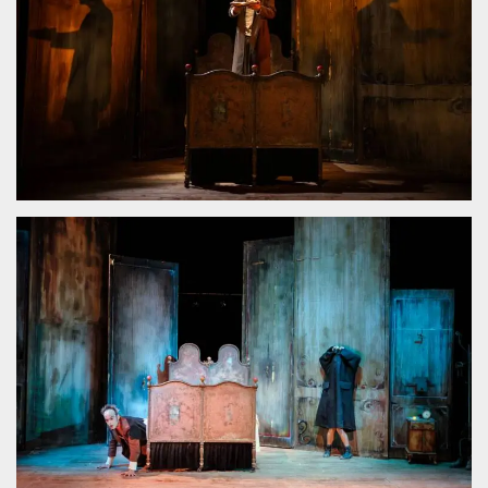
.oooh.events
browser accetti i
cookie.
PHPSESSID
Sessione
Cookie
PHP.net
generato da
oooh.events
applicazioni
basate sul
linguaggio PHP.
Si tratta di un
identificatore
generico
utilizzato per
mantenere le
variabili di
sessione utente.
Normalmente è
un numero
generato in
modo casuale, il
modo in cui
viene utilizzato
può essere
specifico per il
sito, ma un
buon esempio è
mantenere uno
stato di accesso
per un utente
tra le pagine.
m
1 anno 1
Questo cookie
Stripe