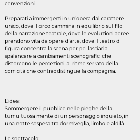
convenzioni.
o persistent
30 giorni
datr
2 anni
Questo coo
Meta
Preparati a immergerti in un’opera dal carattere
identifica il
Platform Inc.
browser che
unico, dove il circo cammina in equilibrio sul filo
.facebook.com
connette a
della narrazione teatrale, dove le evoluzioni aeree
Facebook. 
direttament
prendono vita da opere d’arte, dove il teatro di
legato alla 
Facebook
figura concentra la scena per poi lasciarla
dell'utente.
spalancare a cambiamenti scenografici che
Facebook s
che viene
distorcono le percezioni, al ritmo serrato della
utilizzato p
aiutare con 
comicità che contraddistingue la compagnia.
sicurezza e a
di accesso
sospette, in
particolare p
rilevamento
bot che ten
di accedere 
L'idea:
servizio. F
Sommergere il pubblico nelle pieghe della
afferma anc
il profilo
tumultuosa mente di un personaggio inquieto, in
comportame
associato a
una notte sospesa tra dormiveglia, limbo e aldilà.
ciascun coo
datr viene
eliminato d
Lo spettacolo:
giorni. Que