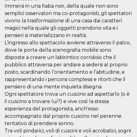
cookie viene
Immersi in una fiaba noir, della quale non sono
anche trami
piace e altri
semplici osservatori ma co-protagonisti, gli spettatori
pulsanti e t
vivono la trasformazione di una casa dai caratteri
Facebook
posizionati 
magici nella quale gli oggetti prendono vita e i
molti siti W
diversi.
pensieri si materializzano in realtà.
L’ingresso allo spettacolo avviene attraverso il palco,
dpr
.facebook.com
1
permette di
settimana
controllare 
dove le porte della scenografia mobile sono
funzione “S
su Facebook
disposte a creare un labirintico corridoio che il
pulsante “M
piace”, rac
pubblico attraversa per andare a sedersi al proprio
le impostaz
posto, scardinando l’orientamento e l’abitudine, e
della lingua
permettono
rappresentando i percorsi complessi e ritorti che il
condividere
pagina.
pensiero di una mente inquieta disegna.
Ogni spettatore trova un cuscino ad aspettarlo (o è
fr
3 mesi
Contiene la
Meta
combinazio
Platform Inc.
il cuscino a trovare lui?) e vive così la stessa
ID univoco 
.facebook.com
browser e
esperienza del protagonista, anch’esso
dell'utente,
utilizzata pe
accompagnato dal proprio cuscino nel perenne
pubblicità m
tentativo di prendere sonno.
oo
5 anni
consente
Meta
Tra voli pindarici, voli di cuscini e voli acrobatici, sogni
all'utente di
Platform Inc.