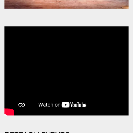
mese
viene
m.stripe.com
generalmente
utilizzato per le
prestazioni e
l'ottimizzazione
dei servizi di
elaborazione
dei pagamenti,
facilitando la
memorizzazione
dei contenuti
sul browser per
rendere le
pagine più
veloci.
CookieScriptConsent
4
Questo cookie
CookieScript
settimane
viene utilizzato
oooh.events
2 giorni
dal servizio
Cookie-
Script.com per
ricordare le
preferenze di
consenso sui
cookie dei
visitatori. È
necessario che il
banner dei
cookie di
Cookie-
Script.com
funzioni