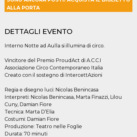
correttamente.
ALLA PORTA
Storage declaration
Storage
Nome
Descrizione
type
DETTAGLI EVENTO
fbssls_314278995690155
Session
storage
Interno Notte ad Aulla si illumina di circo.
wpEmojiSettingsSupports
Session
storage
Vincitore del Premio ProudAct di A.C.C.I
cn_uc__
Local
storage
Associazione Circo Contemporaneo Italia
Creato con il sostegno di IntercettAzioni
Regia e disegno luci: Nicolas Benincasa
Interpreti: Nicolas Benincasa, Marta Finazzi, Lilou
Cuny, Damian Fiore
Tecnica: Marta D’Elia
Provider /
Nome
Scadenza
Descrizione
Dominio
Costumi: Damian Fiore
Produzione: Teatro nelle Foglie
c_user
4
Cookie di a
Meta
settimane
utente. Può
Platform Inc.
Durata: 70 minuti
2 giorni
essere di se
.facebook.com