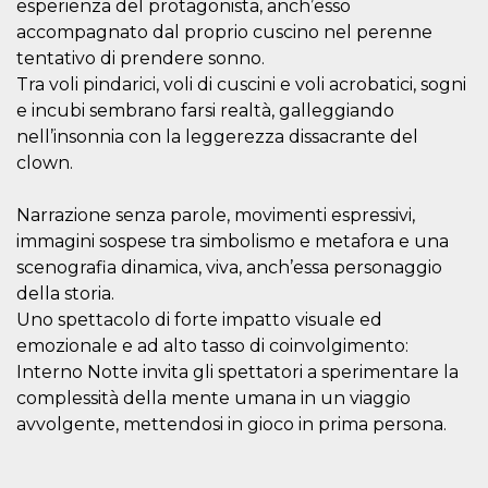
disabilitare 
.facebook.com
esperienza del protagonista, anch’esso
visualizzazi
accompagnato dal proprio cuscino nel perenne
delle inserz
Meta in base
tentativo di prendere sonno.
sue attività 
web di terzi
Tra voli pindarici, voli di cuscini e voli acrobatici, sogni
sb
2 anni
Identificazi
e incubi sembrano farsi realtà, galleggiando
Meta
browser di
Platform Inc.
nell’insonnia con la leggerezza dissacrante del
Facebook,
.facebook.com
autenticazi
clown.
marketing e 
cookie di
funzione spe
Narrazione senza parole, movimenti espressivi,
di Facebook
immagini sospese tra simbolismo e metafora e una
usida
.facebook.com
Sessione
raccoglie
informazion
scenografia dinamica, viva, anch’essa personaggio
browser
della storia.
dell'utente 
dell'identifi
Uno spettacolo di forte impatto visuale ed
univoco, uti
per persona
emozionale e ad alto tasso di coinvolgimento:
la pubblicit
gli utenti
Interno Notte invita gli spettatori a sperimentare la
complessità della mente umana in un viaggio
xs
3 mesi
Utilizzato p
Meta
mantenere 
Platform Inc.
avvolgente, mettendosi in gioco in prima persona.
sessione
.facebook.com
__cf_bm
29 minuti
Questo coo
Cloudflare
58
viene utiliz
Inc.