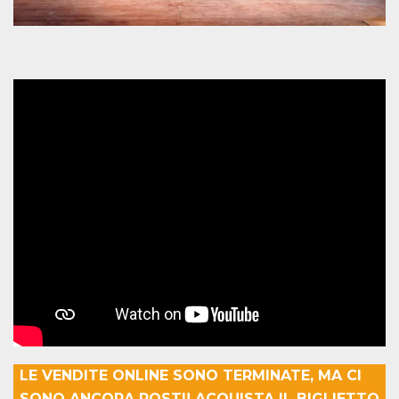
mese
viene
m.stripe.com
generalmente
utilizzato per le
prestazioni e
l'ottimizzazione
dei servizi di
elaborazione
dei pagamenti,
facilitando la
memorizzazione
dei contenuti
sul browser per
rendere le
pagine più
veloci.
CookieScriptConsent
4
Questo cookie
CookieScript
settimane
viene utilizzato
oooh.events
2 giorni
dal servizio
Cookie-
Script.com per
ricordare le
preferenze di
consenso sui
cookie dei
visitatori. È
necessario che il
banner dei
cookie di
Cookie-
LE VENDITE ONLINE SONO TERMINATE, MA CI
Script.com
funzioni
SONO ANCORA POSTI! ACQUISTA IL BIGLIETTO