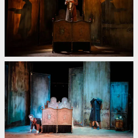
.oooh.events
browser accetti i
cookie.
PHPSESSID
Sessione
Cookie
PHP.net
generato da
oooh.events
applicazioni
basate sul
linguaggio PHP.
Si tratta di un
identificatore
generico
utilizzato per
mantenere le
variabili di
sessione utente.
Normalmente è
un numero
generato in
modo casuale, il
modo in cui
viene utilizzato
può essere
specifico per il
sito, ma un
buon esempio è
mantenere uno
stato di accesso
per un utente
tra le pagine.
m
1 anno 1
Questo cookie
Stripe