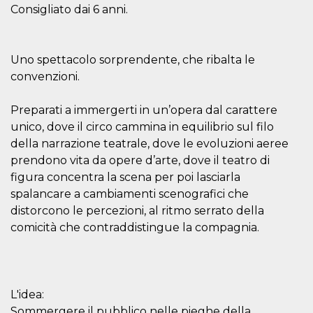
o persistent
Consigliato dai 6 anni.
30 giorni
datr
2 anni
Questo coo
Meta
identifica il
Platform Inc.
browser che
.facebook.com
Uno spettacolo sorprendente, che ribalta le
connette a
convenzioni.
Facebook. 
direttament
legato alla 
Facebook
Preparati a immergerti in un’opera dal carattere
dell'utente.
Facebook s
unico, dove il circo cammina in equilibrio sul filo
che viene
della narrazione teatrale, dove le evoluzioni aeree
utilizzato p
aiutare con 
prendono vita da opere d’arte, dove il teatro di
sicurezza e a
di accesso
figura concentra la scena per poi lasciarla
sospette, in
spalancare a cambiamenti scenografici che
particolare p
rilevamento
distorcono le percezioni, al ritmo serrato della
bot che ten
di accedere 
comicità che contraddistingue la compagnia.
servizio. F
afferma anc
il profilo
comportame
associato a
ciascun coo
datr viene
L'idea:
eliminato d
Sommergere il pubblico nelle pieghe della
giorni. Que