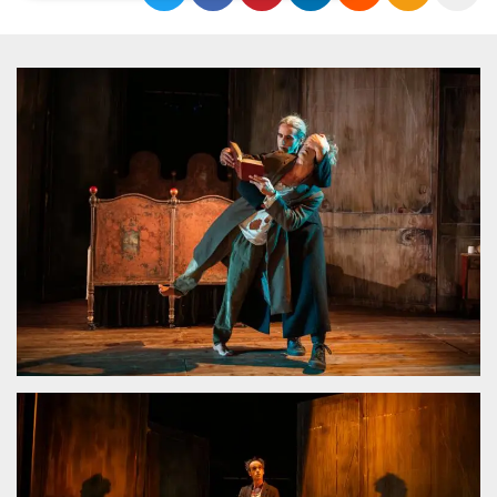
Necessari
Marketing
I cookie strettamente necessari o tecnici sono
indispensabili al funzionamento del sito. I
servizi qui presenti non potranno funzionare
senza.
Provider /
Nome
Scadenza
Descrizione
Dominio
cf_clearance
1 anno
Clearance
Cloudflare,
Cookie from
Inc.
CloudFlare
.oooh.events
stores the proof
of challenge
passed. It is
used to no
longer issue a
captcha or
jschallenge
challenge if
present. It is
required to
reach origin
server.
wordpress_test_cookie
Sessione
Cookie di
Automattic
Wordpress,
Inc.
verifica che il