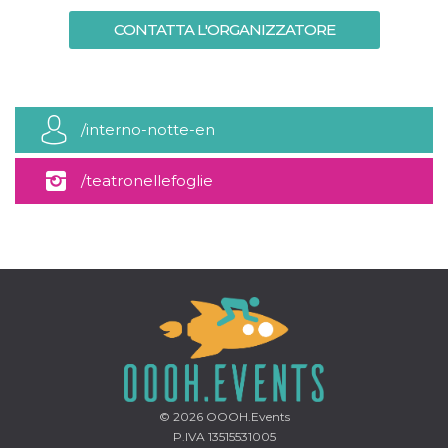
CONTATTA L'ORGANIZZATORE
/interno-notte-en
/teatronellefoglie
© 2026
OOOH.Events
P.IVA 13515531005