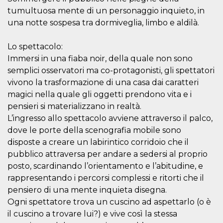
cookie viene
tumultuosa mente di un personaggio inquieto, in
anche trami
piace e altri
una notte sospesa tra dormiveglia, limbo e aldilà.
pulsanti e t
Facebook
posizionati 
Lo spettacolo:
molti siti W
diversi.
Immersi in una fiaba noir, della quale non sono
dpr
.facebook.com
1
permette di
semplici osservatori ma co-protagonisti, gli spettatori
settimana
controllare 
vivono la trasformazione di una casa dai caratteri
funzione “S
su Facebook
magici nella quale gli oggetti prendono vita e i
pulsante “M
piace”, rac
pensieri si materializzano in realtà.
le impostaz
L’ingresso allo spettacolo avviene attraverso il palco,
della lingua
permettono
dove le porte della scenografia mobile sono
condividere
pagina.
disposte a creare un labirintico corridoio che il
fr
3 mesi
Contiene la
pubblico attraversa per andare a sedersi al proprio
Meta
combinazio
Platform Inc.
posto, scardinando l’orientamento e l’abitudine, e
ID univoco 
.facebook.com
browser e
rappresentando i percorsi complessi e ritorti che il
dell'utente,
utilizzata pe
pensiero di una mente inquieta disegna.
pubblicità m
Ogni spettatore trova un cuscino ad aspettarlo (o è
oo
5 anni
consente
Meta
il cuscino a trovare lui?) e vive così la stessa
all'utente di
Platform Inc.