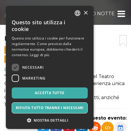
×
INTERNO NOTTE
Questo sito utilizza i
ITALIAN
cookie
ENGLISH
INTERNO NOTTE
Questo sito utilizza i cookie per funzionare
regolarmente. Come previsto dalla
SPANISH
normativa europea, dobbiamo chiederti il
6 GENNAIO 2026 - 17:30
consenso.
Leggi di più
VENDITE ONLINE TERMINATE
NECESSARI
Arte, Mostre & Musei
"Interno Notte" è un Viaggio Onirico nel Teatro
MARKETING
Circo. Preparati a immergerti in un'esperienza unica
in una notte eterna tra sogno e realtà.
ACCETTA TUTTO
Online il biglietto costa solo 10€ per tutti, anziché
12€ alla porta
RIFIUTA TUTTO TRANNE I NECESSARI
Condividi questo evento:
MOSTRA DETTAGLI