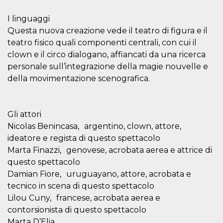
secondi
Cloudflare 
.hubspot.com
distinguere 
umani e bot
I linguaggi
vantaggioso 
Questa nuova creazione vede il teatro di figura e il
sito Web, al
di effettuar
teatro fisico quali componenti centrali, con cui il
rapporti val
sull'utilizzo
clown e il circo dialogano, affiancati da una ricerca
proprio sit
personale sull’integrazione della magie nouvelle e
_cfuvid
.hubspot.com
Sessione
Questo coo
della movimentazione scenografica.
viene utiliz
Cloudflare 
monitorare 
utenti attra
le sessioni 
Gli attori
ottimizzare
l'esperienza
Nicolas Benincasa, argentino, clown, attore,
dell'utente
mantenendo
ideatore e regista di questo spettacolo
coerenza de
Marta Finazzi, genovese, acrobata aerea e attrice di
sessione e
fornendo se
questo spettacolo
personalizza
Damian Fiore, uruguayano, attore, acrobata e
YSC
Sessione
Questo cook
Google LLC
tecnico in scena di questo spettacolo
impostato 
.youtube.com
YouTube pe
Lilou Cuny, francese, acrobata aerea e
tenere tracc
delle
contorsionista di questo spettacolo
visualizzazi
video incorp
Marta D’Elia,