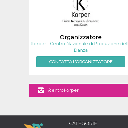
.oooh.events
browser accetti i
cookie.
PHPSESSID
Sessione
Cookie
PHP.net
generato da
oooh.events
applicazioni
basate sul
linguaggio PHP.
Organizzatore
Si tratta di un
identificatore
Körper - Centro Nazionale di Produzione del
generico
utilizzato per
Danza
mantenere le
variabili di
sessione utente.
CONTATTA L'ORGANIZZATORE
Normalmente è
un numero
generato in
modo casuale, il
modo in cui
viene utilizzato
può essere
/centrokorper
specifico per il
sito, ma un
buon esempio è
mantenere uno
stato di accesso
per un utente
tra le pagine.
CATEGORIE
m
1 anno 1
Questo cookie
Stripe