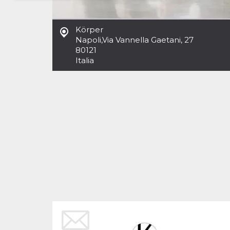
Necessari
Marketing
Körper
I cookie strettamente necessari o tecnici sono
Napoli
,
Via Vannella Gaetani, 27
indispensabili al funzionamento del sito. I
80121
servizi qui presenti non potranno funzionare
Italia
senza.
Provider /
Nome
Scadenza
Descrizione
Dominio
cf_clearance
1 anno
Clearance
Cloudflare,
Cookie from
Inc.
CloudFlare
.oooh.events
stores the proof
of challenge
passed. It is
used to no
longer issue a
captcha or
jschallenge
challenge if
present. It is
required to
reach origin
server.
wordpress_test_cookie
Sessione
Cookie di
Automattic
Wordpress,
Inc.
verifica che il