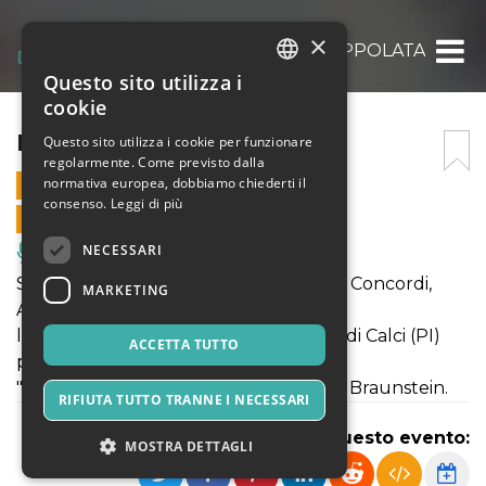
×
INTRAPPOLATA
Questo sito utilizza i
ITALIAN
cookie
ENGLISH
INTRAPPOLATA
Questo sito utilizza i cookie per funzionare
regolarmente. Come previsto dalla
SPANISH
normativa europea, dobbiamo chiederti il
29 FEBBRAIO 2020 - 21:15
consenso.
Leggi di più
VENDITE ONLINE TERMINATE
NECESSARI
Musica, Eventi Live, Club
Sabato 28 Febbraio 2020 al Teatro dei Concordi,
MARKETING
Acquaviva di Montepulciano (SI)
la Compagnia Teatranti Quanto Basta di Calci (PI)
ACCETTA TUTTO
porterà in scena:
"Intrappolata" commedia noir di Steve Braunstein.
RIFIUTA TUTTO TRANNE I NECESSARI
Condividi questo evento:
MOSTRA DETTAGLI