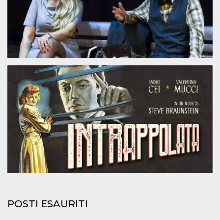
.oooh.events
browser accetti i
cookie.
PHPSESSID
Sessione
Cookie
PHP.net
generato da
oooh.events
applicazioni
basate sul
linguaggio PHP.
Si tratta di un
identificatore
generico
utilizzato per
mantenere le
variabili di
sessione utente.
Normalmente è
un numero
generato in
modo casuale, il
modo in cui
viene utilizzato
può essere
specifico per il
sito, ma un
buon esempio è
mantenere uno
stato di accesso
per un utente
tra le pagine.
POSTI ESAURITI
m
1 anno 1
Questo cookie
Stripe