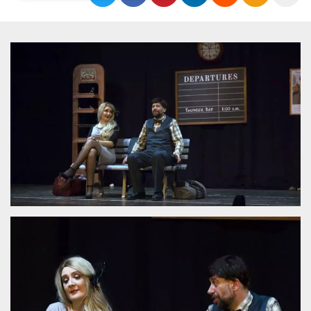
Necessari
Marketing
I cookie strettamente necessari o tecnici sono
indispensabili al funzionamento del sito. I
servizi qui presenti non potranno funzionare
senza.
Provider /
Nome
Scadenza
Descrizione
Dominio
cf_clearance
1 anno
Clearance
Cloudflare,
Cookie from
Inc.
CloudFlare
.oooh.events
stores the proof
of challenge
passed. It is
used to no
longer issue a
captcha or
jschallenge
challenge if
present. It is
required to
reach origin
server.
wordpress_test_cookie
Sessione
Cookie di
Automattic
Wordpress,
Inc.
verifica che il