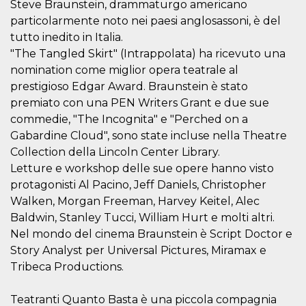
Steve Braunstein, drammaturgo americano
o persistent
30 giorni
particolarmente noto nei paesi anglosassoni, è del
tutto inedito in Italia.
datr
2 anni
Questo coo
Meta
identifica il
Platform Inc.
"The Tangled Skirt" (Intrappolata) ha ricevuto una
browser che
.facebook.com
connette a
nomination come miglior opera teatrale al
Facebook. 
direttament
prestigioso Edgar Award. Braunstein è stato
legato alla 
premiato con una PEN Writers Grant e due sue
Facebook
dell'utente.
commedie, "The Incognita" e "Perched on a
Facebook s
che viene
Gabardine Cloud", sono state incluse nella Theatre
utilizzato p
Collection della Lincoln Center Library.
aiutare con 
sicurezza e a
Letture e workshop delle sue opere hanno visto
di accesso
sospette, in
protagonisti Al Pacino, Jeff Daniels, Christopher
particolare p
rilevamento
Walken, Morgan Freeman, Harvey Keitel, Alec
bot che ten
Baldwin, Stanley Tucci, William Hurt e molti altri.
di accedere 
servizio. F
Nel mondo del cinema Braunstein è Script Doctor e
afferma anc
il profilo
Story Analyst per Universal Pictures, Miramax e
comportame
Tribeca Productions.
associato a
ciascun coo
datr viene
eliminato d
Teatranti Quanto Basta è una piccola compagnia
giorni. Que