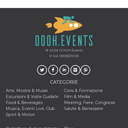
privacy,
garantendo 
loro prefer
siano onora
nelle sessio
future.
__Secure-ROLLOUT_TOKEN
.youtube.com
5 mesi 4
Utilizzato d
settimane
YouTube pe
gestire
l'implement
e la
© 2026
OOOH.Events
sperimenta
delle funzio
P.IVA 13515531005
Aiuta Googl
controllare 
nuove
funzionalità
modifiche
dell'interfac
CATEGORIE
vengono mo
agli utenti
Arte, Mostre & Musei
Corsi & Formazione
nell'ambito 
e
Escursioni & Visite Guidate
Film & Media
implementa
Food & Beverages
Meeting, Fiere, Congressi
graduali,
garantendo
Musica, Eventi Live, Club
Salute & Benessere
un'esperien
Sport & Motori
coerente pe
determinat
utente dura
esperiment