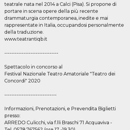
cookie viene
teatrale nata nel 2014 a Calci (Pisa). Si propone di
anche trami
portare in scena opere della più recente
piace e altri
pulsanti e t
drammaturgia contemporanea, inedite e mai
Facebook
posizionati 
rappresentate in Italia, occupandosi personalmente
molti siti W
della traduzione.
diversi.
www.teatrantiqb.it
dpr
.facebook.com
1
permette di
settimana
controllare 
funzione “S
-------------------------------
su Facebook
pulsante “M
piace”, rac
le impostaz
Spettacolo in concorso al
della lingua
permettono
Festival Nazionale Teatro Amatoriale "Teatro dei
condividere
Concordi" 2020
pagina.
fr
3 mesi
Contiene la
Meta
combinazio
Platform Inc.
------------------------------
ID univoco 
.facebook.com
browser e
dell'utente,
Informazioni, Prenotazioni, e Prevendita Biglietti
utilizzata pe
pubblicità m
presso:
ARREDO Culicchi, via f.lli Braschi 71 Acquaviva -
oo
5 anni
consente
Meta
all'utente di
Platform Inc.
Tel. 0578.767562 (ore 17 -19.30)