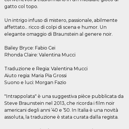
correttamente.
gatto col topo.
Storage declaration
Un intrigo infuso di mistero, passionale, abilmente
Storage
Nome
Descrizione
type
affettato... ricco di colpi di scena e humor. Un
fbssls_314278995690155
Session
elegante omaggio di Braunstein al genere noir.
storage
wpEmojiSettingsSupports
Session
Bailey Bryce: Fabio Cei
storage
Rhonda Claire: Valentina Mucci
cn_uc__
Local
storage
Traduzione e Regia: Valentina Mucci
Aiuto regia: Maria Pia Grossi
Suono e luci: Morgan Fazio
"Intrappolata" è una suggestiva pièce pubblicata da
Steve Braunstein nel 2013, che ricorda i film noir
Provider /
Nome
Scadenza
Descrizione
americani degli anni ’40 e ’50. In Italia è una novità
Dominio
assoluta, la traduzione è stata curata dalla regista.
c_user
4
Cookie di a
Meta
settimane
utente. Può
Platform Inc.
2 giorni
essere di se
.facebook.com