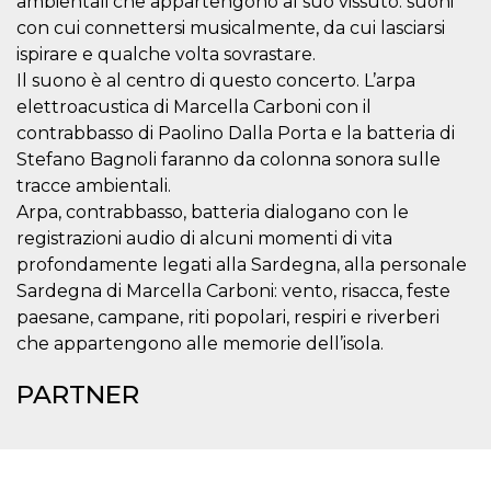
ambientali che appartengono al suo vissuto: suoni
per un utente
con cui connettersi musicalmente, da cui lasciarsi
tra le pagine.
ispirare e qualche volta sovrastare.
CookieScriptConsent
4
Questo cookie
CookieScript
settimane
viene utilizzato
oooh.events
Il suono è al centro di questo concerto. L’arpa
2 giorni
dal servizio
elettroacustica di Marcella Carboni con il
Cookie-
Script.com per
contrabbasso di Paolino Dalla Porta e la batteria di
ricordare le
preferenze di
Stefano Bagnoli faranno da colonna sonora sulle
consenso sui
tracce ambientali.
cookie dei
visitatori. È
Arpa, contrabbasso, batteria dialogano con le
necessario che il
banner dei
registrazioni audio di alcuni momenti di vita
cookie di
Cookie-
profondamente legati alla Sardegna, alla personale
Script.com
Sardegna di Marcella Carboni: vento, risacca, feste
funzioni
correttamente.
paesane, campane, riti popolari, respiri e riverberi
m
1 anno 1
Questo cookie
Stripe
che appartengono alle memorie dell’isola.
mese
viene
m.stripe.com
generalmente
utilizzato per le
PARTNER
prestazioni e
l'ottimizzazione
dei servizi di
elaborazione
dei pagamenti,
facilitando la