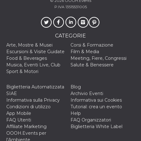
© 2026
OOOH.Events
e
implementa
P.IVA 13515531005
graduali,
garantendo
un'esperien
coerente pe
determinat
utente dura
CATEGORIE
esperiment
Arte, Mostre & Musei
Corsi & Formazione
Escursioni & Visite Guidate
Film & Media
Food & Beverages
Meeting, Fiere, Congressi
Musica, Eventi Live, Club
Salute & Benessere
Sport & Motori
Biglietteria Automatizzata
Blog
SIAE
Archivio Eventi
Informativa sulla Privacy
Informativa sui Cookies
Condizioni di utilizzo
Tutorial: crea un evento
App Mobile
Help
FAQ Utenti
FAQ Organizzatori
Affiliate Marketing
Biglietteria White Label
OOOH.Events per
l’Ambiente