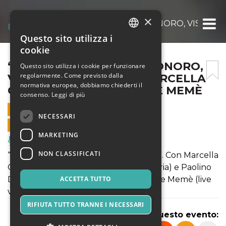
×
“ISCULTA – PORTFOLIO SONORO, VISIVO E
Questo sito utilizza i
ITALIAN
cookie
ENGLISH
“ISCULTA – PORTFOLIO SONORO,
Questo sito utilizza i cookie per funzionare
regolarmente. Come previsto dalla
VISIVO E SENSITIVO” – MARCELLA
SPANISH
normativa europea, dobbiamo chiederti il
CARBONI TRIO FT SIMONE MEMÈ
consenso.
Leggi di più
31 MAGGIO 2026 - 12:00
NECESSARI
VENDITE ONLINE TERMINATE
MARKETING
Musica, Eventi Live, Club
NON CLASSIFICATI
“Isculta. Ascolta. Mettiamoci in ascolto”. Con Marcella
Carboni (arpa), Stefano Bagnoli (batteria) e Paolino
Dalla Porta (contrabbasso), con Simone Memè (live
ACCETTA TUTTO
visuals).
RIFIUTA TUTTO TRANNE I NECESSARI
Condividi questo evento: