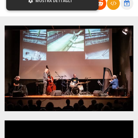
MOSTRA DETTAGLI
Necessari
Marketing
Non classificati
I cookie strettamente necessari o tecnici sono
indispensabili al funzionamento del sito. I
servizi qui presenti non potranno funzionare
senza.
Provider /
Nome
Scadenza
Descrizione
Dominio
cf_clearance
1 anno
Clearance
Cloudflare,
Cookie from
Inc.
CloudFlare
.oooh.events
stores the proof
of challenge
passed. It is
used to no
longer issue a
captcha or
jschallenge
challenge if
present. It is
required to
reach origin