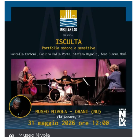
memorizzazione
dei contenuti
sul browser per
rendere le
pagine più
veloci.
Storage declaration
Nome
Storage type
Descrizione
wpEmojiSettingsSupports
Archiviazione
di sessione
cn_uc__
Archiviazione
locale
fbssls_314278995690155
Archiviazione
di sessione
Provider /
Nome
Scadenza
Descrizione
Dominio
__Secure-
.youtube.com
5 mesi 4
YNID
settimane
Provider /
Nome
Scadenza
Descrizione
Museo Nivola
Dominio