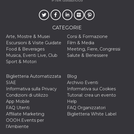
P.IVA 13515531005
correttamente.
Storage declaration
Storage
Nome
Descrizione
type
CATEGORIE
fbssls_314278995690155
Session
Arte, Mostre & Musei
Corsi & Formazione
storage
Escursioni & Visite Guidate
Film & Media
wpEmojiSettingsSupports
Session
Food & Beverages
Meeting, Fiere, Congressi
storage
Musica, Eventi Live, Club
Salute & Benessere
cn_uc__
Local
Sport & Motori
storage
Biglietteria Automatizzata
Blog
SIAE
Archivio Eventi
Informativa sulla Privacy
Informativa sui Cookies
Condizioni di utilizzo
Tutorial: crea un evento
App Mobile
Help
FAQ Utenti
FAQ Organizzatori
Provider /
Nome
Scadenza
Descrizione
Affiliate Marketing
Biglietteria White Label
Dominio
OOOH.Events per
c_user
4
Cookie di a
Meta
l’Ambiente
settimane
utente. Può
Platform Inc.
2 giorni
essere di se
.facebook.com