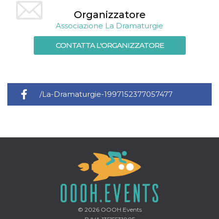
mese
viene
m.stripe.com
generalmente
Organizzatore
utilizzato per le
prestazioni e
Associazione La Dramaturgie
l'ottimizzazione
dei servizi di
elaborazione
CONTATTA L'ORGANIZZATORE
dei pagamenti,
facilitando la
memorizzazione
dei contenuti
sul browser per
rendere le
pagine più
/La-Dramaturgie-1997152377057477
veloci.
CookieScriptConsent
4
Questo cookie
CookieScript
settimane
viene utilizzato
oooh.events
2 giorni
dal servizio
Cookie-
Script.com per
ricordare le
preferenze di
consenso sui
cookie dei
visitatori. È
necessario che il
banner dei
cookie di
Cookie-
Script.com
© 2026
OOOH.Events
funzioni