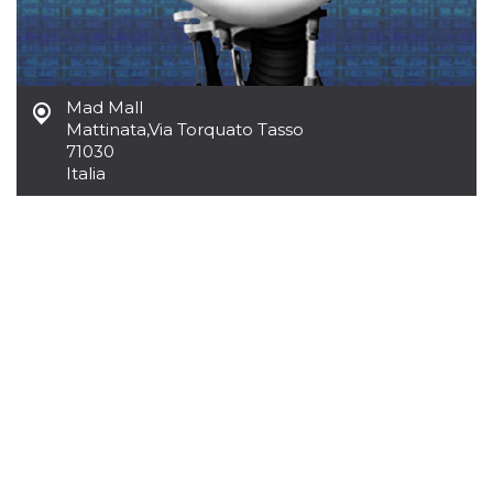
.oooh.events
browser accetti i
cookie.
PHPSESSID
Sessione
Cookie
PHP.net
generato da
oooh.events
applicazioni
Mad Mall
basate sul
linguaggio PHP.
Mattinata
,
Via Torquato Tasso
Si tratta di un
71030
identificatore
generico
Italia
utilizzato per
mantenere le
variabili di
sessione utente.
Normalmente è
un numero
generato in
modo casuale, il
modo in cui
viene utilizzato
può essere
specifico per il
sito, ma un
buon esempio è
mantenere uno
stato di accesso
per un utente
tra le pagine.
m
1 anno 1
Questo cookie
Stripe