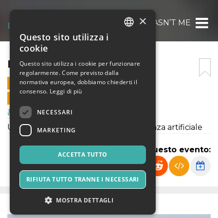
×
IT WASN’T ME
Questo sito utilizza i
ITALIAN
cookie
ENGLISH
IT WASN’T ME
Questo sito utilizza i cookie per funzionare
regolarmente. Come previsto dalla
SPANISH
normativa europea, dobbiamo chiederti il
8 OTTOBRE 2022 - 21:00
consenso.
Leggi di più
VENDITE ONLINE TERMINATE
NECESSARI
Musica, Eventi Live, Club
Uno spettacolo scritto da un'intelligenza artificiale
MARKETING
Condividi questo evento:
ACCETTA TUTTO
RIFIUTA TUTTO TRANNE I NECESSARI
MOSTRA DETTAGLI