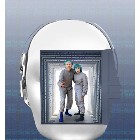
Necessari
Marketing
I cookie strettamente necessari o tecnici sono
indispensabili al funzionamento del sito. I
servizi qui presenti non potranno funzionare
senza.
Provider /
Nome
Scadenza
Descrizione
Dominio
cf_clearance
1 anno
Clearance
Cloudflare,
Cookie from
Inc.
CloudFlare
.oooh.events
stores the proof
of challenge
passed. It is
used to no
longer issue a
captcha or
jschallenge
challenge if
present. It is
required to
reach origin
server.
wordpress_test_cookie
Sessione
Cookie di
Automattic
Wordpress,
Inc.
verifica che il