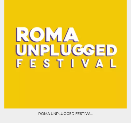
mese
viene
m.stripe.com
generalmente
utilizzato per le
prestazioni e
l'ottimizzazione
dei servizi di
elaborazione
dei pagamenti,
facilitando la
memorizzazione
dei contenuti
sul browser per
rendere le
pagine più
veloci.
CookieScriptConsent
4
Questo cookie
CookieScript
settimane
viene utilizzato
oooh.events
2 giorni
dal servizio
Cookie-
Script.com per
ricordare le
preferenze di
consenso sui
cookie dei
visitatori. È
necessario che il
banner dei
ROMA UNPLUGGED FESTIVAL
cookie di
Cookie-
Script.com
funzioni