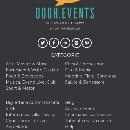
disabilitare 
.facebook.com
visualizzazi
delle inserz
Meta in base
sue attività 
web di terzi
© 2026
OOOH.Events
P.IVA 13515531005
sb
2 anni
Identificazi
Meta
browser di
Platform Inc.
Facebook,
.facebook.com
autenticazi
marketing e 
cookie di
funzione spe
CATEGORIE
di Facebook
Arte, Mostre & Musei
Corsi & Formazione
usida
.facebook.com
Sessione
raccoglie
Escursioni & Visite Guidate
Film & Media
informazion
browser
Food & Beverages
Meeting, Fiere, Congressi
dell'utente 
Musica, Eventi Live, Club
Salute & Benessere
dell'identifi
univoco, uti
Sport & Motori
per persona
la pubblicit
gli utenti
Biglietteria Automatizzata
Blog
xs
3 mesi
Utilizzato p
Meta
SIAE
Archivio Eventi
mantenere 
Platform Inc.
Informativa sulla Privacy
Informativa sui Cookies
sessione
.facebook.com
Condizioni di utilizzo
Tutorial: crea un evento
__cf_bm
29 minuti
Questo coo
Cloudflare
App Mobile
Help
58
viene utiliz
Inc.