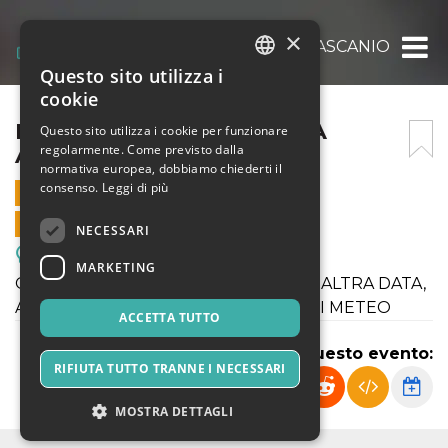
×
ITALIA NOSTRA INCONTRA ASCANIO CELES
Questo sito utilizza i
ITALIAN
cookie
ENGLISH
ITALIA NOSTRA INCONTRA
Questo sito utilizza i cookie per funzionare
regolarmente. Come previsto dalla
ASCANIO CELESTINI
SPANISH
normativa europea, dobbiamo chiederti il
consenso.
Leggi di più
25 SETTEMBRE 2022 - 18:30
VENDITE ONLINE TERMINATE
NECESSARI
Meeting, Fiere, Congressi
MARKETING
QUESTO EVENTO E' RIMANDATO AD ALTRA DATA,
A CAUSA DELLE AVVERSE PREVISIONI METEO
ACCETTA TUTTO
Condividi questo evento:
RIFIUTA TUTTO TRANNE I NECESSARI
MOSTRA DETTAGLI