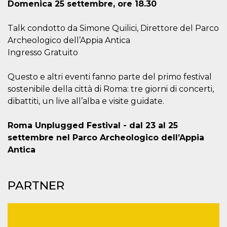
.oooh.events
Domenica 25 settembre, ore 18.30
browser accetti i
cookie.
Talk condotto da Simone Quilici, Direttore del Parco
PHPSESSID
Sessione
Cookie
PHP.net
generato da
oooh.events
Archeologico dell’Appia Antica
applicazioni
basate sul
Ingresso Gratuito
linguaggio PHP.
Si tratta di un
identificatore
Questo e altri eventi fanno parte del primo festival
generico
utilizzato per
sostenibile della città di Roma: tre giorni di concerti,
mantenere le
variabili di
dibattiti, un live all’alba e visite guidate.
sessione utente.
Normalmente è
un numero
Roma Unplugged Festival - dal 23 al 25
generato in
modo casuale, il
settembre nel Parco Archeologico dell’Appia
modo in cui
Antica
viene utilizzato
può essere
specifico per il
sito, ma un
buon esempio è
PARTNER
mantenere uno
stato di accesso
per un utente
tra le pagine.
m
1 anno 1
Questo cookie
Stripe