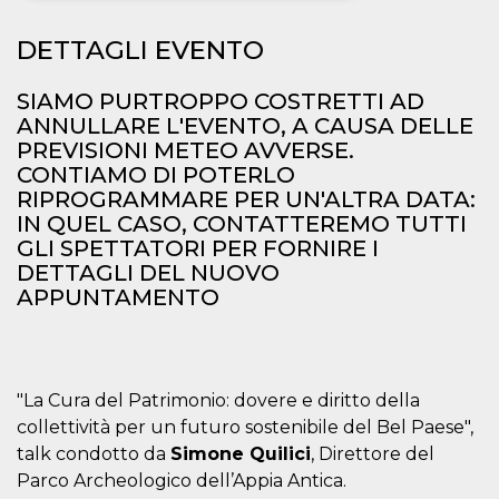
Necessari
Marketing
DETTAGLI EVENTO
I cookie strettamente necessari o tecnici sono
SIAMO PURTROPPO COSTRETTI AD
indispensabili al funzionamento del sito. I
servizi qui presenti non potranno funzionare
ANNULLARE L'EVENTO, A CAUSA DELLE
senza.
PREVISIONI METEO AVVERSE.
Provider /
CONTIAMO DI POTERLO
Nome
Scadenza
Descrizione
Dominio
RIPROGRAMMARE PER UN'ALTRA DATA:
cf_clearance
1 anno
Clearance
Cloudflare,
IN QUEL CASO, CONTATTEREMO TUTTI
Cookie from
Inc.
GLI SPETTATORI PER FORNIRE I
CloudFlare
.oooh.events
stores the proof
DETTAGLI DEL NUOVO
of challenge
APPUNTAMENTO
passed. It is
used to no
longer issue a
captcha or
jschallenge
challenge if
present. It is
"La Cura del Patrimonio: dovere e diritto della
required to
reach origin
collettività per un futuro sostenibile del Bel Paese",
server.
talk condotto da
Simone Quilici
, Direttore del
wordpress_test_cookie
Sessione
Cookie di
Automattic
Parco Archeologico dell’Appia Antica.
Wordpress,
Inc.
verifica che il