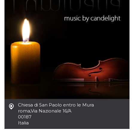
mese
viene
m.stripe.com
generalmente
utilizzato per le
prestazioni e
l'ottimizzazione
dei servizi di
elaborazione
dei pagamenti,
facilitando la
memorizzazione
dei contenuti
sul browser per
rendere le
pagine più
veloci.
CookieScriptConsent
4
Questo cookie
CookieScript
settimane
viene utilizzato
oooh.events
2 giorni
dal servizio
Cookie-
Script.com per
ricordare le
preferenze di
consenso sui
cookie dei
Chiesa di San Paolo entro le Mura
visitatori. È
necessario che il
roma
,
Via Nazionale 16/A
banner dei
00187
cookie di
Italia
Cookie-
Script.com
funzioni