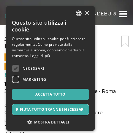
×
J. S. BACH: CONCERTO BRANDEBURGHESE
Questo sito utilizza i
ITALIAN
cookie
ENGLISH
J. S. BACH: CONCERTO
Questo sito utilizza i cookie per funzionare
regolarmente. Come previsto dalla
BRANDEBURGHESE N°2
SPANISH
normativa europea, dobbiamo chiederti il
consenso.
Leggi di più
1 DICEMBRE 2019 - 18:30
VENDITE ONLINE TERMINATE
NECESSARI
Musica, Eventi Live, Club
MARKETING
1 Dicembre 2019 - ore 18.30
San Paolo entro le Mura - Via Nazionale - Roma
ACCETTA TUTTO
G. F. Handel
RIFIUTA TUTTO TRANNE I NECESSARI
Concerto per organo e archi in sol minore
J. S. Bach
MOSTRA DETTAGLI
Cantata BWV 140