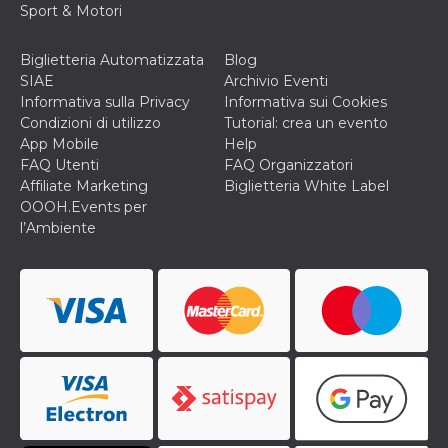
Sport & Motori
cookie viene
anche trami
piace e altri
pulsanti e t
Biglietteria Automatizzata
Blog
Facebook
SIAE
Archivio Eventi
posizionati 
molti siti W
Informativa sulla Privacy
Informativa sui Cookies
diversi.
Condizioni di utilizzo
Tutorial: crea un evento
dpr
.facebook.com
1
permette di
App Mobile
Help
settimana
controllare 
FAQ Utenti
FAQ Organizzatori
funzione “S
su Facebook
Affiliate Marketing
Biglietteria White Label
pulsante “M
OOOH.Events per
piace”, rac
le impostaz
l’Ambiente
della lingua
permettono
condividere
pagina.
fr
3 mesi
Contiene la
Meta
combinazio
Platform Inc.
ID univoco 
.facebook.com
browser e
dell'utente,
utilizzata pe
pubblicità m
oo
5 anni
consente
Meta
all'utente di
Platform Inc.