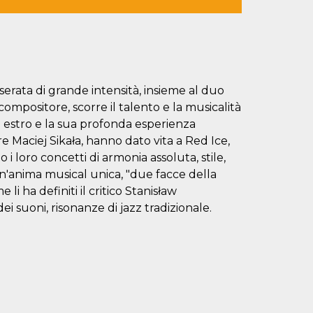
erata di grande intensità, insieme al duo
compositore, scorre il talento e la musicalità
uo estro e la sua profonda esperienza
ore Maciej Sikała, hanno dato vita a Red Ice,
i loro concetti di armonia assoluta, stile,
un'anima musical unica, "due facce della
i ha definiti il critico Stanisław
ei suoni, risonanze di jazz tradizionale.