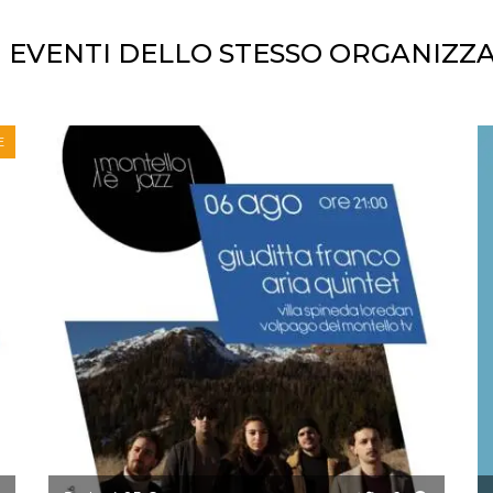
I EVENTI DELLO STESSO ORGANIZZ
E