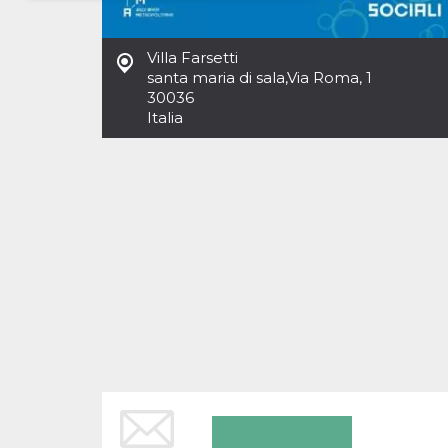
Necessari
Marketing
Villa Farsetti
I cookie strettamente necessari o tecnici sono
santa maria di sala
,
Via Roma, 1
indispensabili al funzionamento del sito. I
30036
servizi qui presenti non potranno funzionare
Italia
senza.
Provider /
Nome
Scadenza
Descrizione
Dominio
cf_clearance
1 anno
Clearance
Cloudflare,
Cookie from
Inc.
CloudFlare
.oooh.events
stores the proof
of challenge
passed. It is
used to no
longer issue a
captcha or
jschallenge
challenge if
present. It is
required to
reach origin
server.
wordpress_test_cookie
Sessione
Cookie di
Automattic
Wordpress,
Inc.
verifica che il