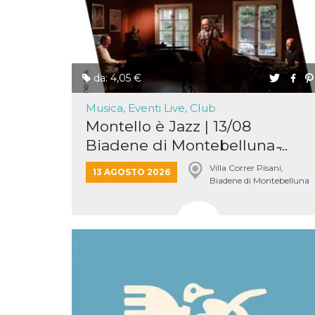
o persistent
30 giorni
datr
2 anni
Questo coo
Meta
identifica il
Platform Inc.
browser che
.facebook.com
connette a
da: 4,05 €
Facebook. 
direttament
legato alla 
Musica, Eventi Live, Club
Facebook
dell'utente.
Montello è Jazz | 13/08
Facebook s
che viene
Biadene di Montebelluna ̵...
utilizzato p
aiutare con 
sicurezza e a
Villa Correr Pisani,
13 AGOSTO 2026
di accesso
Biadene di Montebelluna
sospette, in
particolare p
rilevamento
bot che ten
di accedere 
servizio. F
afferma anc
il profilo
comportame
associato a
ciascun coo
datr viene
eliminato d
giorni. Que