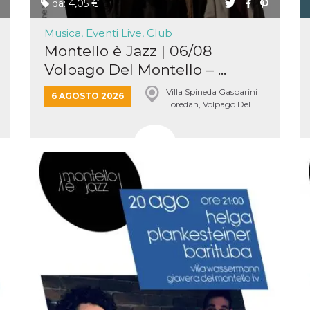
da: 4,05 €
Musica, Eventi Live, Club
Montello è Jazz | 06/08
Volpago Del Montello – ...
Villa Spineda Gasparini
6 AGOSTO 2026
Loredan, Volpago Del
Montello
ccesso
ssione