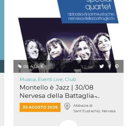
 letto
te Mi
ag di
su
eb
la
eguici
” del
i
colgono
da: 4,05 €
ioni
 e
 di
Musica, Eventi Live, Club
 la
Montello è Jazz | 30/08
Nervesa della Battaglia ̵...
ne di
del
Abbazia di
30 AGOSTO 2026
Sant’Eustachio, Nervesa
r la
della Battaglia
irata.