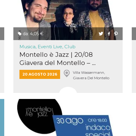
e per
kie
 si
Non è
da: 4,05 €
e
singola
Musica, Eventi Live, Club
Montello è Jazz | 20/08
egnala
Giavera del Montello – ...
er
la
ttività
Villa Wassermann,
20 AGOSTO 2026
Giavera Del Montello
er il
 di
tano
al
acebook
he che
ntale
kie
opo 10
sto