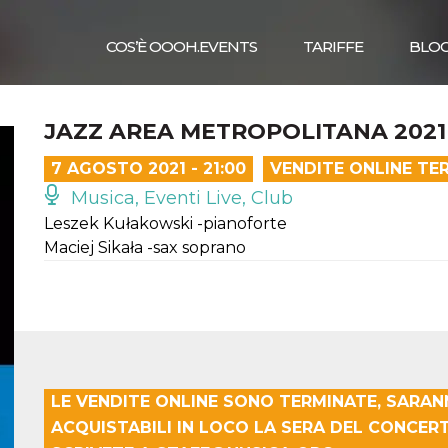
COS’È OOOH.EVENTS
TARIFFE
BLO
JAZZ AREA METROPOLITANA 2021 
7 AGOSTO 2021 - 21:00
VENDITE ONLINE TE
Musica, Eventi Live, Club
Leszek Kułakowski -pianoforte
Maciej Sikała -sax soprano
LE VENDITE ONLINE SONO TERMINATE, SARANN
ACQUISTABILI IN LOCO LA SERA DEL CONCERT