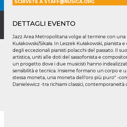
SCRIVETE A STAFF@NUSICA.ORG
DETTAGLI EVENTO
Jazz Area Metropolitana volge al termine con una s
Kułakowski/Sikała. In Leszek Kułakowski, pianista e 
degli eccezionali pianisti polacchi del passato. Il s
artistica, uniti alle doti del sassofonista e composit
un progetto dove i due musicisti hanno indealizzato 
sensibilità e tecnica. Insieme formano un corpo e 
stessa moneta, una moneta dell'oro più puro" -come l
Danielewicz -tra richiami classici, contemporaneità d