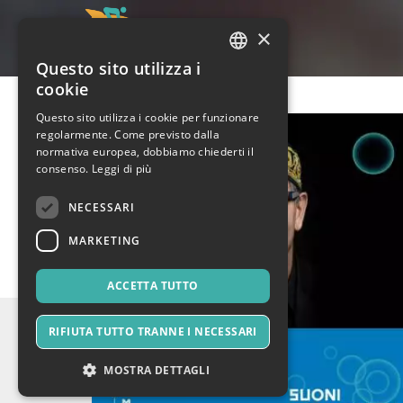
×
Questo sito utilizza i
ITALIAN
cookie
ENGLISH
Questo sito utilizza i cookie per funzionare
regolarmente. Come previsto dalla
SPANISH
normativa europea, dobbiamo chiederti il
consenso.
Leggi di più
NECESSARI
MARKETING
ACCETTA TUTTO
RIFIUTA TUTTO TRANNE I NECESSARI
MOSTRA DETTAGLI