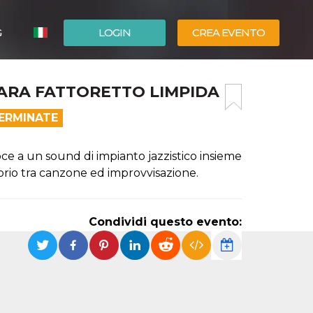
G
LOGIN
CREA EVENTO
ESPAÑOL
SARA FATTORETTO LIMPIDA
ENGLISH
TERMINATE
ce a un sound di impianto jazzistico insieme
ibrio tra canzone ed improvvisazione.
Condividi questo evento: