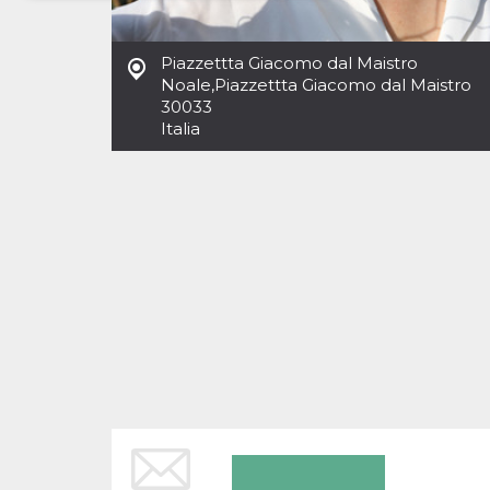
Necessari
Marketing
Piazzettta Giacomo dal Maistro
I cookie strettamente necessari o tecnici sono
Noale
,
Piazzettta Giacomo dal Maistro
indispensabili al funzionamento del sito. I
30033
servizi qui presenti non potranno funzionare
Italia
senza.
Provider /
Nome
Scadenza
Descrizione
Dominio
cf_clearance
1 anno
Clearance
Cloudflare,
Cookie from
Inc.
CloudFlare
.oooh.events
stores the proof
of challenge
passed. It is
used to no
longer issue a
captcha or
jschallenge
challenge if
present. It is
required to
reach origin
server.
wordpress_test_cookie
Sessione
Cookie di
Automattic
Wordpress,
Inc.
verifica che il