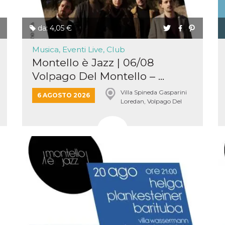
da: 4,05 €
Musica, Eventi Live, Club
Montello è Jazz | 06/08
Volpago Del Montello – ...
Villa Spineda Gasparini
6 AGOSTO 2026
Loredan, Volpago Del
Montello
ccesso
ssione