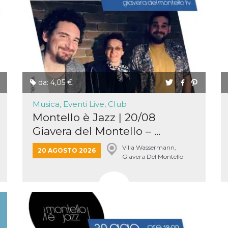
e per
kie
 si
Non è
e
singola
da: 4,05 €
egnala
Musica, Eventi Live, Club
er
la
Montello è Jazz | 20/08
ttività
Giavera del Montello – ...
er il
Villa Wassermann,
 di
20 AGOSTO 2026
tano
Giavera Del Montello
al
acebook
he che
ntale
kie
opo 10
sto