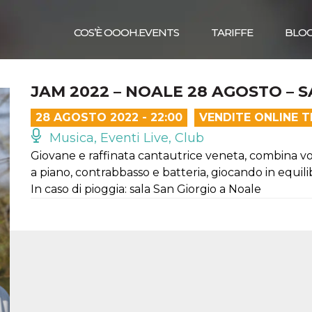
COS’È OOOH.EVENTS
TARIFFE
BLO
JAM 2022 – NOALE 28 AGOSTO – 
28 AGOSTO 2022 - 22:00
VENDITE ONLINE 
Musica, Eventi Live, Club
Giovane e raffinata cantautrice veneta, combina vo
a piano, contrabbasso e batteria, giocando in equil
In caso di pioggia: sala San Giorgio a Noale