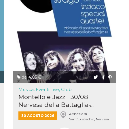
 letto
te Mi
ag di
su
eb
la
eguici
” del
i
colgono
ioni
 e
 di
 la
da: 4,05 €
Musica, Eventi Live, Club
ne di
Montello è Jazz | 30/08
del
Nervesa della Battaglia ̵...
r la
irata.
Abbazia di
30 AGOSTO 2026
Sant’Eustachio, Nervesa
della Battaglia