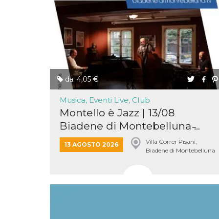
o persistent
30 giorni
datr
2 anni
Questo coo
Meta
identifica il
Platform Inc.
browser che
.facebook.com
connette a
Facebook. 
direttament
legato alla 
Facebook
da: 4,05 €
dell'utente.
Facebook s
che viene
Musica, Eventi Live, Club
utilizzato p
aiutare con 
Montello è Jazz | 13/08
sicurezza e a
di accesso
Biadene di Montebelluna ̵...
sospette, in
particolare p
Villa Correr Pisani,
rilevamento
13 AGOSTO 2026
bot che ten
Biadene di Montebelluna
di accedere 
servizio. F
afferma anc
il profilo
comportame
associato a
ciascun coo
datr viene
eliminato d
giorni. Que