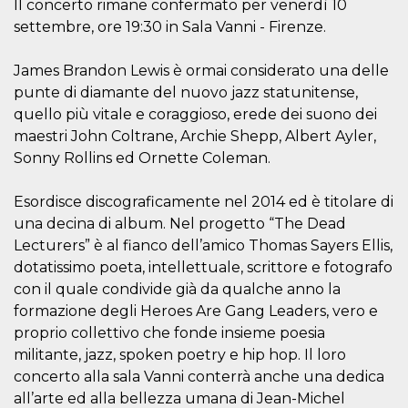
mese
viene
m.stripe.com
Il concerto rimane confermato per venerdì 10
generalmente
settembre, ore 19:30 in Sala Vanni - Firenze.
utilizzato per le
prestazioni e
l'ottimizzazione
dei servizi di
James Brandon Lewis è ormai considerato una delle
elaborazione
punte di diamante del nuovo jazz statunitense,
dei pagamenti,
facilitando la
quello più vitale e coraggioso, erede dei suono dei
memorizzazione
dei contenuti
maestri John Coltrane, Archie Shepp, Albert Ayler,
sul browser per
rendere le
Sonny Rollins ed Ornette Coleman.
pagine più
veloci.
Esordisce discograficamente nel 2014 ed è titolare di
CookieScriptConsent
4
Questo cookie
CookieScript
settimane
viene utilizzato
oooh.events
una decina di album. Nel progetto “The Dead
2 giorni
dal servizio
Lecturers” è al fianco dell’amico Thomas Sayers Ellis,
Cookie-
Script.com per
dotatissimo poeta, intellettuale, scrittore e fotografo
ricordare le
preferenze di
con il quale condivide già da qualche anno la
consenso sui
cookie dei
formazione degli Heroes Are Gang Leaders, vero e
visitatori. È
proprio collettivo che fonde insieme poesia
necessario che il
banner dei
militante, jazz, spoken poetry e hip hop. Il loro
cookie di
Cookie-
concerto alla sala Vanni conterrà anche una dedica
Script.com
all’arte ed alla bellezza umana di Jean-Michel
funzioni