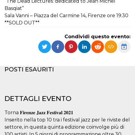
“The Dead Lectures: dedicated to Jean Michel
Basqiat”
Necessari
Marketing
Sala Vanni – Piazza del Carmine 14, Firenze ore 19:30
I cookie strettamente necessari o tecnici sono
**SOLD OUT**
indispensabili al funzionamento del sito. I
servizi qui presenti non potranno funzionare
senza.
Condividi questo evento:
Provider /
Nome
Scadenza
Descrizione
Dominio
cf_clearance
1 anno
Clearance
Cloudflare,
Cookie from
Inc.
CloudFlare
.oooh.events
POSTI ESAURITI
stores the proof
of challenge
passed. It is
used to no
longer issue a
captcha or
DETTAGLI EVENTO
jschallenge
challenge if
present. It is
required to
Torna 𝐅𝐢𝐫𝐞𝐧𝐳𝐞 𝐉𝐚𝐳𝐳 𝐅𝐞𝐬𝐭𝐢𝐯𝐚𝐥 𝟐𝟎𝟐𝟏
reach origin
server.
Inserito nella top 10 tra i festival jazz per le riviste del
settore, in questa quinta edizione coinvolge più di
wordpress_test_cookie
Sessione
Cookie di
Automattic
Wordpress,
Inc.
100 artisti. In 5 giorni di programmazione oltre 30
verifica che il