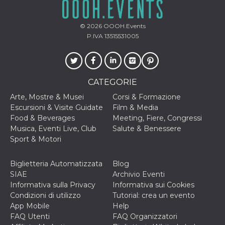
disabilitare 
.facebook.com
visualizzazi
delle inserz
Meta in base
© 2026
OOOH.Events
sue attività 
web di terzi
P.IVA 13515531005
sb
2 anni
Identificazi
Meta
browser di
Platform Inc.
Facebook,
.facebook.com
autenticazi
marketing e 
CATEGORIE
cookie di
funzione spe
Arte, Mostre & Musei
Corsi & Formazione
di Facebook
Escursioni & Visite Guidate
Film & Media
usida
.facebook.com
Sessione
raccoglie
Food & Beverages
Meeting, Fiere, Congressi
informazion
Musica, Eventi Live, Club
Salute & Benessere
browser
dell'utente 
Sport & Motori
dell'identifi
univoco, uti
per persona
Biglietteria Automatizzata
Blog
la pubblicit
gli utenti
SIAE
Archivio Eventi
Informativa sulla Privacy
Informativa sui Cookies
xs
3 mesi
Utilizzato p
Meta
mantenere 
Platform Inc.
Condizioni di utilizzo
Tutorial: crea un evento
sessione
.facebook.com
App Mobile
Help
__cf_bm
29 minuti
Questo coo
Cloudflare
FAQ Utenti
FAQ Organizzatori
58
viene utiliz
Inc.