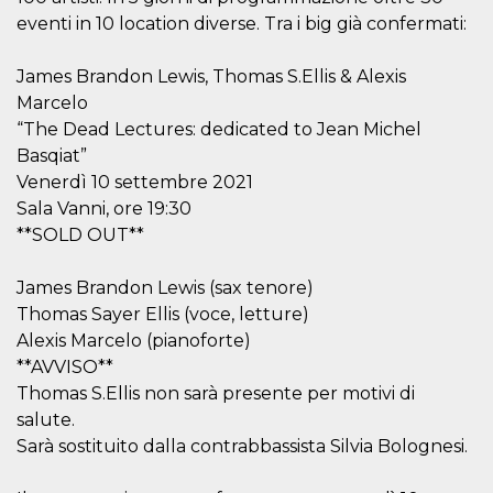
.oooh.events
browser accetti i
eventi in 10 location diverse. Tra i big già confermati:
cookie.
PHPSESSID
Sessione
Cookie
PHP.net
James Brandon Lewis, Thomas S.Ellis & Alexis
generato da
oooh.events
applicazioni
Marcelo
basate sul
linguaggio PHP.
“The Dead Lectures: dedicated to Jean Michel
Si tratta di un
Basqiat”
identificatore
generico
Venerdì 10 settembre 2021
utilizzato per
mantenere le
Sala Vanni, ore 19:30
variabili di
sessione utente.
**SOLD OUT**
Normalmente è
un numero
generato in
James Brandon Lewis (sax tenore)
modo casuale, il
modo in cui
Thomas Sayer Ellis (voce, letture)
viene utilizzato
Alexis Marcelo (pianoforte)
può essere
specifico per il
**AVVISO**
sito, ma un
buon esempio è
Thomas S.Ellis non sarà presente per motivi di
mantenere uno
stato di accesso
salute.
per un utente
Sarà sostituito dalla contrabbassista Silvia Bolognesi.
tra le pagine.
m
1 anno 1
Questo cookie
Stripe