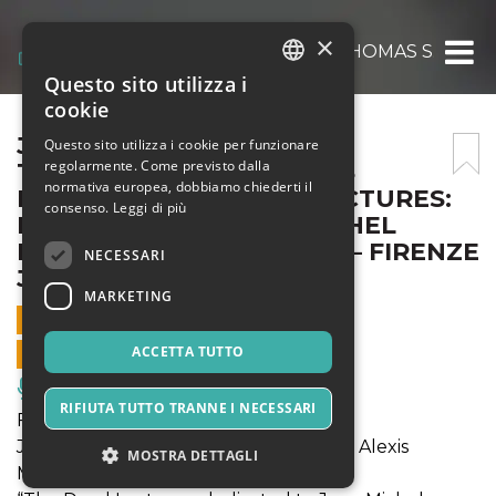
×
JAMES BRANDON LEWIS, THOMAS S.ELLIS &
Questo sito utilizza i
ITALIAN
cookie
ENGLISH
JAMES BRANDON LEWIS,
Questo sito utilizza i cookie per funzionare
regolarmente. Come previsto dalla
THOMAS S.ELLIS & ALEXIS
SPANISH
normativa europea, dobbiamo chiederti il
MARCELO “THE DEAD LECTURES:
consenso.
Leggi di più
DEDICATED TO JEAN MICHEL
BASQIAT” @ SALA VANNI – FIRENZE
NECESSARI
JAZZ FESTIVAL
MARKETING
10 SETTEMBRE 2021 - 19:30
ACCETTA TUTTO
VENDITE ONLINE TERMINATE
Musica, Eventi Live, Club
RIFIUTA TUTTO TRANNE I NECESSARI
Firenze Jazz Festival 2021
James Brandon Lewis, Thomas S.Ellis & Alexis
MOSTRA DETTAGLI
Marcelo (USA)