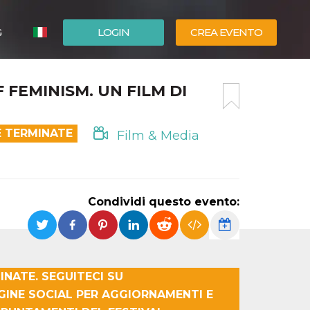
G
LOGIN
CREA EVENTO
ESPAÑOL
FEMINISM. UN FILM DI
ENGLISH
E TERMINATE
Film & Media
Condividi questo evento:
NATE. SEGUITECI SU
INE SOCIAL PER AGGIORNAMENTI E