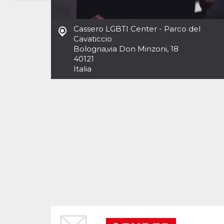
Necessari
Marketing
Cassero LGBTI Center - Parco del
I cookie strettamente necessari o tecnici sono
Cavaticcio
indispensabili al funzionamento del sito. I
Bologna
,
via Don Minzoni, 18
servizi qui presenti non potranno funzionare
40121
senza.
Italia
Provider /
Nome
Scadenza
Descrizione
Dominio
cf_clearance
1 anno
Clearance
Cloudflare,
Cookie from
Inc.
CloudFlare
.oooh.events
stores the proof
of challenge
passed. It is
used to no
longer issue a
captcha or
jschallenge
challenge if
present. It is
required to
reach origin
server.
wordpress_test_cookie
Sessione
Cookie di
Automattic
Wordpress,
Inc.
verifica che il