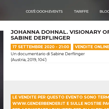
COS’È OOOH.EVENTS
TARIFFE
BLO
JOHANNA DOHNAL. VISIONARY OF 
SABINE DERFLINGER
17 SETTEMBRE 2020 - 21:00
VENDITE ONLIN
Un documentario di Sabine Derflinger
(Austria, 2019, 104’)
LE VENDITE PER QUESTO EVENTO SONO TERMI
WWW.GENDERBENDER.IT E SULLE NOSTRE PAG