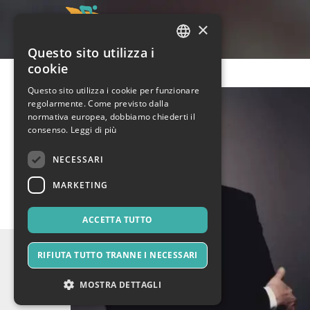
×
Questo sito utilizza i
ITALIAN
cookie
ENGLISH
Questo sito utilizza i cookie per funzionare
regolarmente. Come previsto dalla
SPANISH
normativa europea, dobbiamo chiederti il
consenso.
Leggi di più
NECESSARI
MARKETING
ACCETTA TUTTO
RIFIUTA TUTTO TRANNE I NECESSARI
MOSTRA DETTAGLI