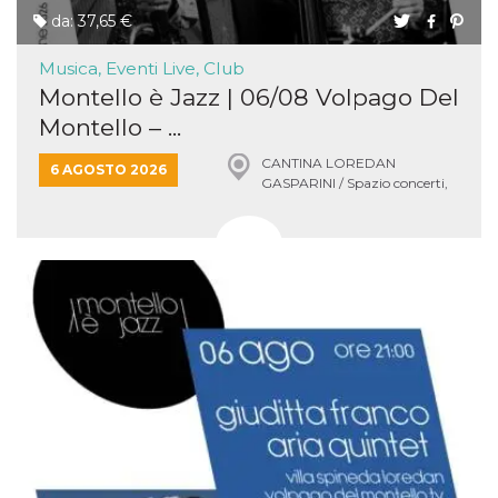
secondi
Cloudflare 
.hubspot.com
da: 37,65 €
distinguere 
umani e bot
vantaggioso 
Musica, Eventi Live, Club
sito Web, al
di effettuar
Montello è Jazz | 06/08 Volpago Del
rapporti val
sull'utilizzo
Montello – ...
proprio sit
CANTINA LOREDAN
_cfuvid
.hubspot.com
Sessione
Questo coo
6 AGOSTO 2026
viene utiliz
GASPARINI / Spazio concerti,
Cloudflare 
VOLPAGO DEL MONTELLO
monitorare 
utenti attra
le sessioni 
ottimizzare
l'esperienza
dell'utente
mantenendo
coerenza de
sessione e
fornendo se
personalizza
YSC
Sessione
Questo cook
Google LLC
impostato 
.youtube.com
YouTube pe
tenere tracc
delle
visualizzazi
video incorp