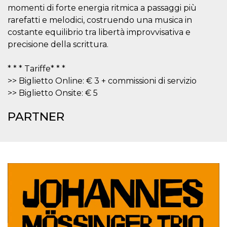
mese
viene
m.stripe.com
momenti di forte energia ritmica a passaggi più
generalmente
utilizzato per le
rarefatti e melodici, costruendo una musica in
prestazioni e
l'ottimizzazione
costante equilibrio tra libertà improvvisativa e
dei servizi di
precisione della scrittura.
elaborazione
dei pagamenti,
facilitando la
memorizzazione
* * * Tariffe* * *
dei contenuti
sul browser per
>> Biglietto Online: € 3 + commissioni di servizio
rendere le
>> Biglietto Onsite: € 5
pagine più
veloci.
PARTNER
CookieScriptConsent
4
Questo cookie
CookieScript
settimane
viene utilizzato
oooh.events
2 giorni
dal servizio
Cookie-
Script.com per
ricordare le
preferenze di
consenso sui
cookie dei
visitatori. È
necessario che il
banner dei
cookie di
Cookie-
Script.com
funzioni