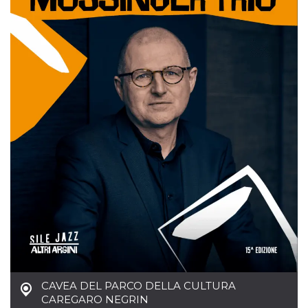
correttamente.
Storage declaration
Storage
Nome
Descrizione
type
fbssls_314278995690155
Session
storage
wpEmojiSettingsSupports
Session
storage
cn_uc__
Local
storage
Provider /
Nome
Scadenza
Descrizione
Dominio
CAVEA DEL PARCO DELLA CULTURA
c_user
4
Cookie di a
Meta
settimane
utente. Può
Platform Inc.
CAREGARO NEGRIN
2 giorni
essere di se
.facebook.com