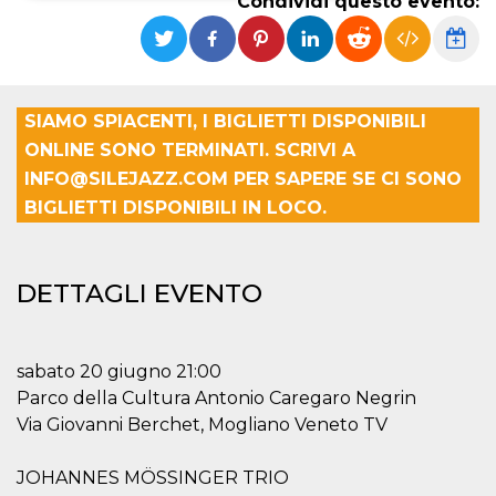
Condividi questo evento:
Necessari
Marketing
I cookie strettamente necessari o tecnici sono
indispensabili al funzionamento del sito. I
servizi qui presenti non potranno funzionare
SIAMO SPIACENTI, I BIGLIETTI DISPONIBILI
senza.
ONLINE SONO TERMINATI. SCRIVI A
Provider /
Nome
Scadenza
Descrizione
INFO@SILEJAZZ.COM PER SAPERE SE CI SONO
Dominio
BIGLIETTI DISPONIBILI IN LOCO.
cf_clearance
1 anno
Clearance
Cloudflare,
Cookie from
Inc.
CloudFlare
.oooh.events
stores the proof
of challenge
DETTAGLI EVENTO
passed. It is
used to no
longer issue a
captcha or
jschallenge
sabato 20 giugno 21:00
challenge if
present. It is
Parco della Cultura Antonio Caregaro Negrin
required to
reach origin
Via Giovanni Berchet, Mogliano Veneto TV
server.
wordpress_test_cookie
Sessione
Cookie di
Automattic
JOHANNES MÖSSINGER TRIO
Wordpress,
Inc.
verifica che il