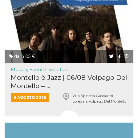
VISITOR_INFO1_LIVE
5 mesi 4
Questo cook
Google LLC
settimane
impostato 
.youtube.com
Youtube pe
tenere tracc
delle prefe
dell'utente p
video di Yo
incorporati 
siti; può an
determinare 
visitatore de
web sta
da: 4,05 €
utilizzando 
nuova o la
vecchia ver
Musica, Eventi Live, Club
dell'interfac
Montello è Jazz | 06/08 Volpago Del
Youtube.
Montello – ...
VISITOR_PRIVACY_METADATA
5 mesi 4
Questo coo
YouTube
settimane
viene utiliz
.youtube.com
per memori
Villa Spineda Gasparini
6 AGOSTO 2026
le scelte di
Loredan, Volpago Del Montello
consenso e
privacy dell
per la loro
interazione 
sito. Registr
sul consens
visitatore r
a varie poli
impostazion