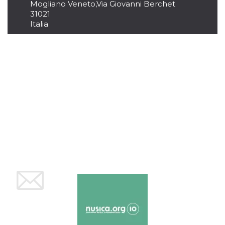
Mogliano Veneto
,
Via Giovanni Berchet
o persistent
30 giorni
31021
Italia
datr
2 anni
Questo coo
Meta
identifica il
Platform Inc.
browser che
.facebook.com
connette a
Facebook. 
direttament
legato alla 
Facebook
dell'utente.
Facebook s
che viene
utilizzato p
aiutare con 
sicurezza e a
di accesso
sospette, in
particolare p
rilevamento
bot che ten
di accedere 
servizio. F
afferma anc
il profilo
comportame
associato a
ciascun coo
datr viene
eliminato d
giorni. Que