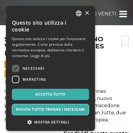
×
SILE JAZZ 2026 – MOGLIANO VENETO 20 
Questo sito utilizza i
ITALIAN
cookie
ENGLISH
SILE JAZZ 2026 – MOGLIANO
Questo sito utilizza i cookie per funzionare
regolarmente. Come previsto dalla
VENETO 20 GIU – JOHANNES
SPANISH
normativa europea, dobbiamo chiederti il
MÖSSINGER TRIO
consenso.
Leggi di più
20 GIUGNO 2026 - 21:00
NECESSARI
VENDITE ONLINE TERMINATE
MARKETING
Musica, Eventi Live, Club
Il pianista e compositore tedesco Johannes
ACCETTA TUTTO
Mössinger arriva a Sile Jazz con Versus, nuovo
progetto in trio che riunisce il bassista macedone
RIFIUTA TUTTO TRANNE I NECESSARI
Martin Gjakonovski e il batterista Bastian Jütte, due
figure consolidate della scena jazz europea.
MOSTRA DETTAGLI