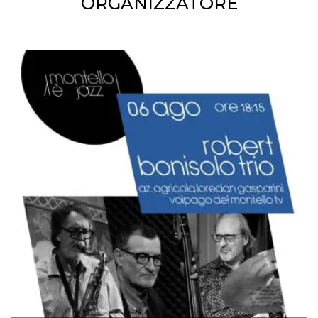
ORGANIZZATORE
disabilitare 
.facebook.com
visualizzazi
delle inserz
Meta in base
sue attività 
web di terzi
sb
2 anni
Identificazi
Meta
browser di
Platform Inc.
Facebook,
.facebook.com
autenticazi
marketing e 
cookie di
funzione spe
di Facebook
usida
.facebook.com
Sessione
raccoglie
informazion
browser
dell'utente 
dell'identifi
univoco, uti
per persona
la pubblicit
gli utenti
xs
3 mesi
Utilizzato p
Meta
mantenere 
Platform Inc.
sessione
.facebook.com
__cf_bm
29 minuti
Questo coo
Cloudflare
58
viene utiliz
Inc.