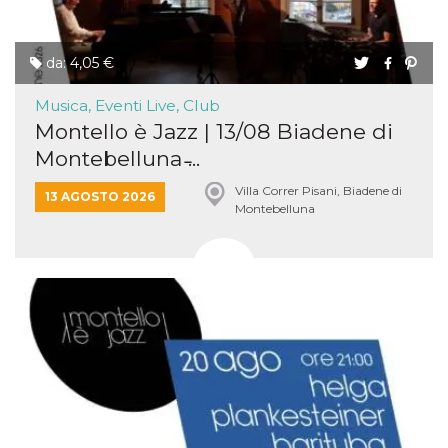
da: 4,05 €
Musica, Eventi Live, Club
Montello è Jazz | 13/08 Biadene di
Montebelluna ̵...
Villa Correr Pisani, Biadene di
13 AGOSTO 2026
Montebelluna